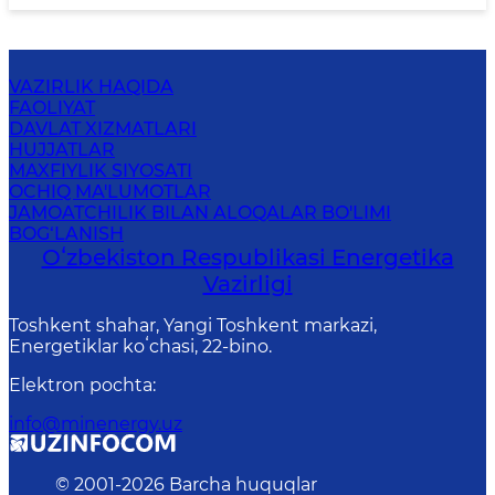
VAZIRLIK HAQIDA
FAOLIYAT
DAVLAT XIZMATLARI
HUJJATLAR
MAXFIYLIK SIYOSATI
OCHIQ MA'LUMOTLAR
JAMOATCHILIK BILAN ALOQALAR BO'LIMI
BOG‘LANISH
Oʻzbekiston Respublikasi Energetika
Vazirligi
Toshkent shahar, Yangi Toshkent markazi,
Energetiklar koʻchasi, 22-bino.
Elektron pochta
:
info@minenergy.uz
© 2001-
2026
Barcha huquqlar