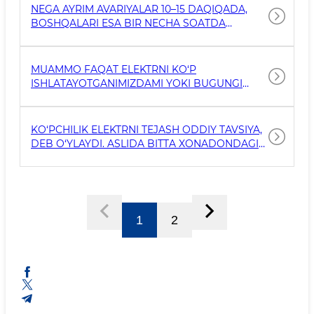
NEGA AYRIM AVARIYALAR 10–15 DAQIQADA,
BOSHQALARI ESA BIR NECHA SOATDA
BARTARAF ETILADI?
MUAMMO FAQAT ELEKTRNI KO‘P
ISHLATAYOTGANIMIZDAMI YOKI BUGUNGI
YUKLAMANING ORTIDA AHOLIGA
KO‘RINMAYDIGAN BOSHQA OMILLAR HAM
BORMI?
KO‘PCHILIK ELEKTRNI TEJASH ODDIY TAVSIYA,
DEB O‘YLAYDI. ASLIDA BITTA XONADONDAGI
ORTIQCHA ISTE’MOL BUTUN ELEKTR TIZIMIGA
QANCHALIK TA’SIR QILADI VA FUQAROLAR
BUGUNDAN BOSHLAB NIMALARNI
O‘ZGARTIRISHI KERAK?
1
2