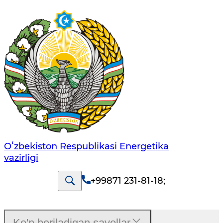
Oʻzbekiston Respublikasi Energetika
vazirligi
+99871 231-81-18
;
Ko'p beriladigan savollar