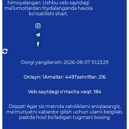
himoyalangan. Ushbu veb-saytdagi
ma’lumotlardan foydalanganda havola
ko‘rsatilishi shart.
Oxirgi yangilanish
:
2026-08-07 10:23:29
Onlayn:
1
Amallar:
449
Tashriflar:
216
Veb-saytdagi o‘rtacha vaqt:
184
Diqqat! Agar siz matnda xatoliklarni aniqlasangiz,
ma’muriyatni xabardor qilish uchun ularni belgilab,
pastda hosil bo‘ladigan tugmani bosing