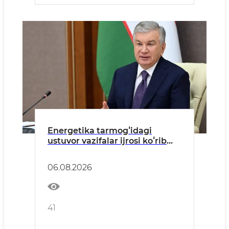
Energetika tarmogʻidagi
ustuvor vazifalar ijrosi koʻrib
chiqildi
06.08.2026
41