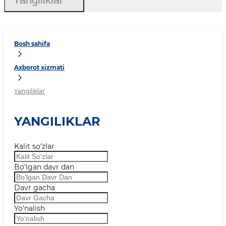
Bosh sahifa
Axborot xizmati
Yangiliklar
YANGILIKLAR
Kalit so‘zlar
Bo‘lgan davr dan
Davr gacha
Yo‘nalish