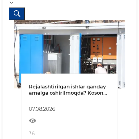
Rejalashtirilgan ishlar qanday
amalga oshirilmoqda? Koson
tumani misolida
07.08.2026
36