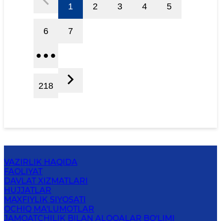
1
2
3
4
5
6
7
218
VAZIRLIK HAQIDA
FAOLIYAT
DAVLAT XIZMATLARI
HUJJATLAR
MAXFIYLIK SIYOSATI
OCHIQ MA'LUMOTLAR
JAMOATCHILIK BILAN ALOQALAR BO'LIMI