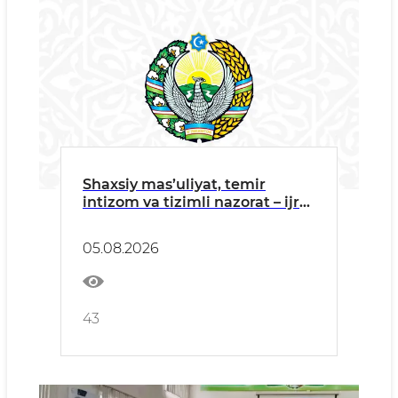
Shaxsiy mas’uliyat, temir
intizom va tizimli nazorat – ijro
intizomini mustahkamlashning
asosiy poydevori
05.08.2026
43