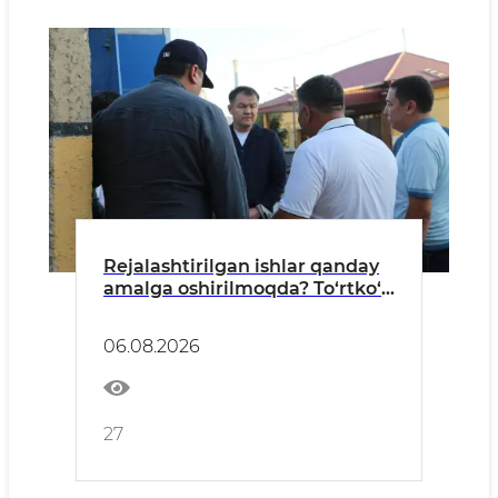
Rejalashtirilgan ishlar qanday
amalga oshirilmoqda? To‘rtko‘l
tumani misolida
06.08.2026
27