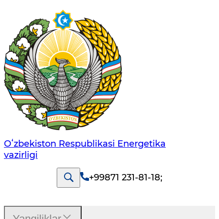
Oʻzbekiston Respublikasi Energetika
vazirligi
+99871 231-81-18
;
Yangiliklar