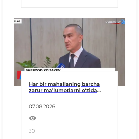
Har bir mahallaning barcha
zarur ma’lumotlarni o‘zida
mujassam etgan energetik
pasporti shakllantiriladi.
07.08.2026
30