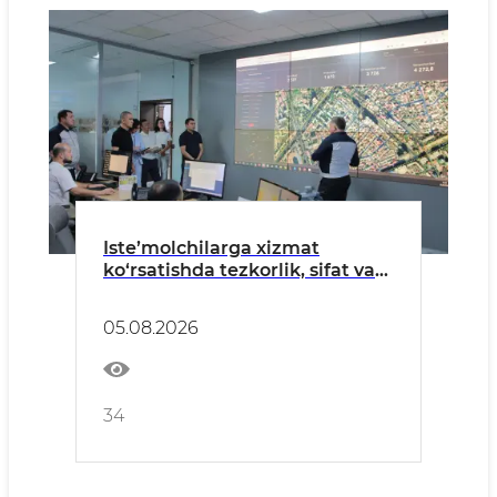
Iste’molchilarga xizmat
ko‘rsatishda tezkorlik, sifat va
qayta aloqa ustuvor vazifa
bo‘ladi
05.08.2026
34