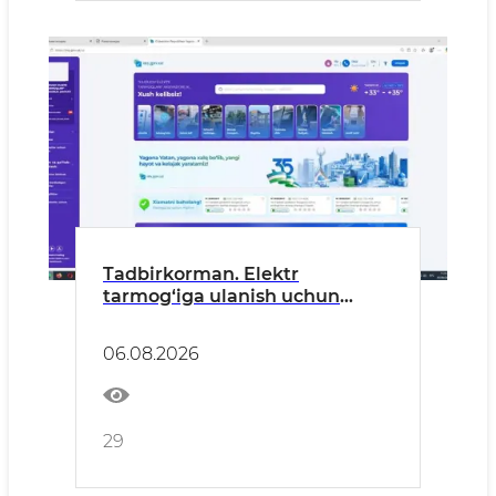
Tadbirkorman. Elektr
tarmog‘iga ulanish uchun
qayerga va qanday murojaat
qilishim kerak?
06.08.2026
29