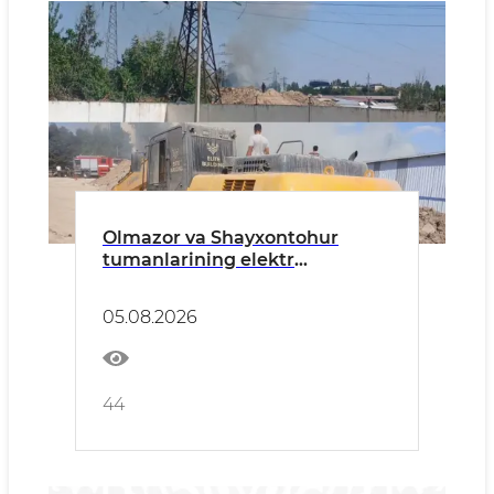
Olmazor va Shayxontohur
tumanlarining elektr
ta’minotidagi uzilish qisqa vaqt
ichida qayta tiklandi
05.08.2026
44