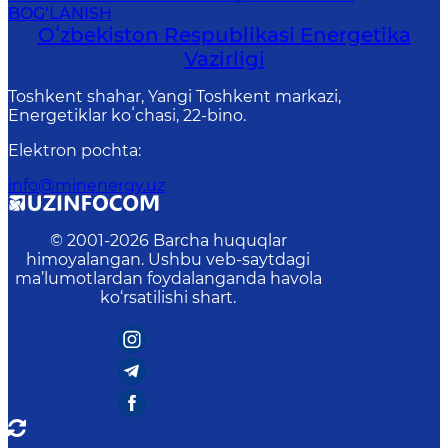
BOG‘LANISH
Oʻzbekiston Respublikasi Energetika
Vazirligi
Toshkent shahar, Yangi Toshkent markazi,
Energetiklar koʻchasi, 22-bino.
Elektron pochta
:
info@minenergy.uz
© 2001-
2026
Barcha huquqlar
himoyalangan. Ushbu veb-saytdagi
ma’lumotlardan foydalanganda havola
ko‘rsatilishi shart.