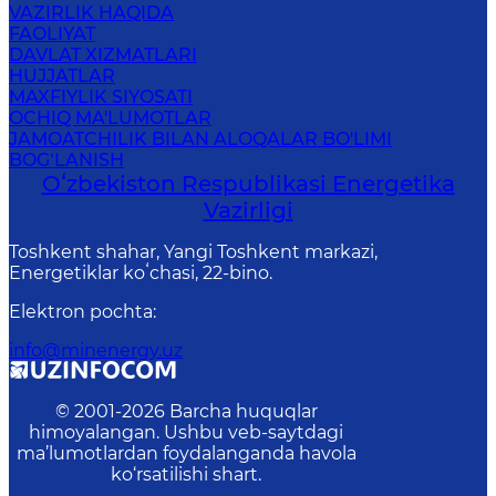
VAZIRLIK HAQIDA
FAOLIYAT
DAVLAT XIZMATLARI
HUJJATLAR
MAXFIYLIK SIYOSATI
OCHIQ MA'LUMOTLAR
JAMOATCHILIK BILAN ALOQALAR BO'LIMI
BOG‘LANISH
Oʻzbekiston Respublikasi Energetika
Vazirligi
Toshkent shahar, Yangi Toshkent markazi,
Energetiklar koʻchasi, 22-bino.
Elektron pochta
:
info@minenergy.uz
© 2001-
2026
Barcha huquqlar
himoyalangan. Ushbu veb-saytdagi
ma’lumotlardan foydalanganda havola
ko‘rsatilishi shart.