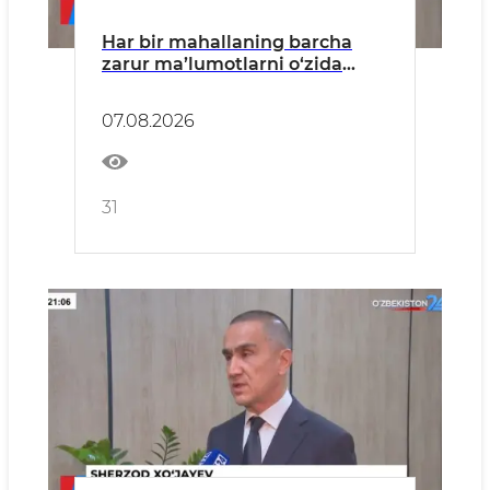
Har bir mahallaning barcha
zarur ma’lumotlarni o‘zida
mujassam etgan energetik
pasporti shakllantiriladi.
07.08.2026
31