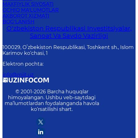
MAXFIYLIK SIYOSATI
OCHIQ MA'LUMOTLAR
AXBOROT XIZMATI
BOG‘LANISH
O‘zbekiston Respublikasi Investitsiyalar,
Sanoat Va Savdo Vazirligi
100029, Oʻzbekiston Respublikasi, Toshkent sh., Islom
Karimov ko‘chasi, 1
Elektron pochta
:
info@miit.uz
© 2001-
2026
Barcha huquqlar
himoyalangan. Ushbu veb-saytdagi
ma’lumotlardan foydalanganda havola
ko‘rsatilishi shart.