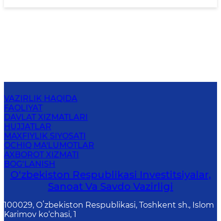
VAZIRLIK HAQIDA
FAOLIYAT
DAVLAT XIZMATLARI
HUJJATLAR
MAXFIYLIK SIYOSATI
OCHIQ MA'LUMOTLAR
AXBOROT XIZMATI
BOG‘LANISH
O‘zbekiston Respublikasi Investitsiyalar,
Sanoat Va Savdo Vazirligi
100029, Oʻzbekiston Respublikasi, Toshkent sh., Islom
Karimov ko‘chasi, 1