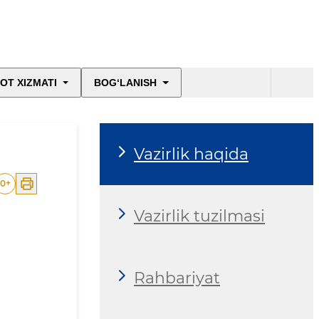
OT XIZMATI
BOG‘LANISH
Vazirlik haqida
0
+
Vazirlik tuzilmasi
Rahbariyat