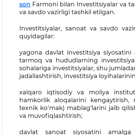
son
Farmoni bilan Investitsiyalar va tas
va savdo vazirligi tashkil etilgan.
Investitsiyalar, sanoat va savdo vazirl
quyidagilar:
yagona davlat investitsiya siyosatini 
tarmoq va hududlarning investitsiya s
sohalariga investitsiyalar, shu jumladan t
jadallashtirish, investitsiya loyihalari
xalqaro iqtisodiy va moliya institut
hamkorlik aloqalarini kengaytirish,
texnik ko‘mak) mablag‘larini jalb qili
va muvofiqlashtirish;
davlat sanoat siyosatini amalga o