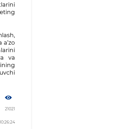
arini
eting
lash,
a a’zo
arini
ya va
ining
uvchi
21021
10:26:24