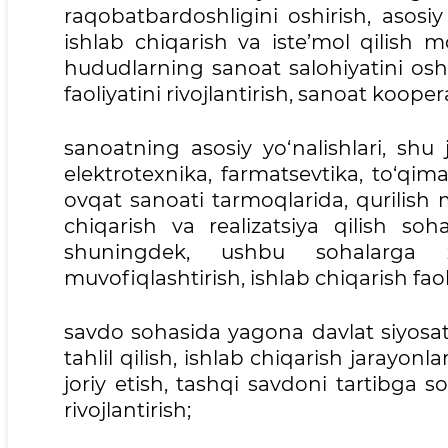
raqobatbardoshligini oshirish, asosi
ishlab chiqarish va iste’mol qilish mo
hududlarning sanoat salohiyatini oshi
faoliyatini rivojlantirish, sanoat kooper
sanoatning asosiy yo‘nalishlari, shu
elektrotexnika, farmatsevtika, to‘qimac
ovqat sanoati tarmoqlarida, qurilish m
chiqarish va realizatsiya qilish soh
shuningdek, ushbu sohalarga xal
muvofiqlashtirish, ishlab chiqarish faoli
savdo sohasida yagona davlat siyosat
tahlil qilish, ishlab chiqarish jarayon
joriy etish, tashqi savdoni tartibga s
rivojlantirish;