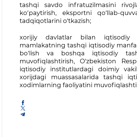
tashqi savdo infratuzilmasini rivoj
ko‘paytirish, eksportni qo‘llab-qu
tadqiqotlarini o‘tkazish;
xorijiy davlatlar bilan iqtisodi
mamlakatning tashqi iqtisodiy manfaatl
bo‘lish va boshqa iqtisodiy tashk
muvofiqlashtirish, O‘zbekiston Res
iqtisodiy institutlardagi doimiy vak
xorijdagi muassasalarida tashqi iqti
xodimlarning faoliyatini muvofiqlashti