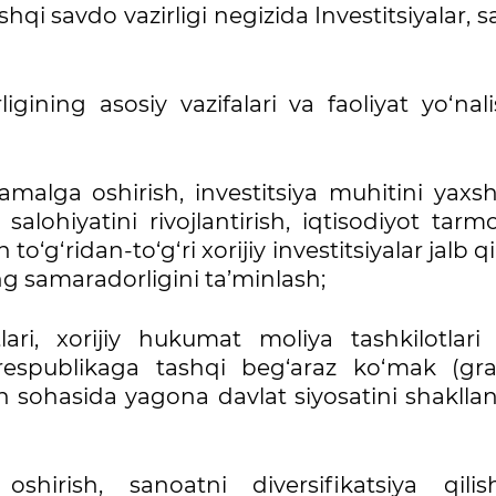
hqi savdo vazirligi negizida Investitsiyalar, 
igining asosiy vazifalari va faoliyat yo‘nali
amalga oshirish, investitsiya muhitini yaxsh
alohiyatini rivojlantirish, iqtisodiyot tar
o‘g‘ridan-to‘g‘ri xorijiy investitsiyalar jalb qi
ning samaradorligini ta’minlash;
lari, xorijiy hukumat moliya tashkilotlari 
 respublikaga tashqi beg‘araz ko‘mak (gran
sh sohasida yagona davlat siyosatini shakllan
shirish, sanoatni diversifikatsiya qili