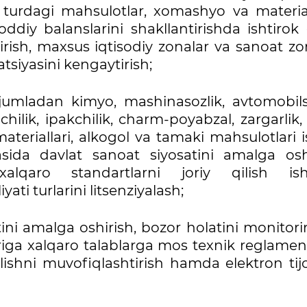
y turdagi mahsulotlar, xomashyo va material
ddiy balanslarini shakllantirishda ishtirok 
rish, maxsus iqtisodiy zonalar va sanoat zo
atsiyasini kengaytirish;
 jumladan kimyo, mashinasozlik, avtomobilso
hilik, ipakchilik, charm-poyabzal, zargarlik,
ateriallari, alkogol va tamaki mahsulotlari 
asida davlat sanoat siyosatini amalga oshi
qaro standartlarni joriy qilish ishl
yati turlarini litsenziyalash;
ini amalga oshirish, bozor holatini monitori
lariga xalqaro talablarga mos texnik reglamen
olishni muvofiqlashtirish hamda elektron tij