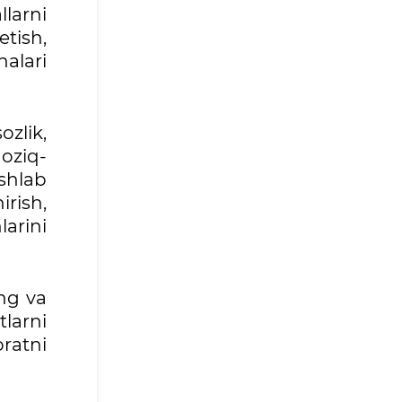
larni
etish,
nalari
zlik,
 oziq-
ishlab
rish,
arini
ng va
tlarni
oratni