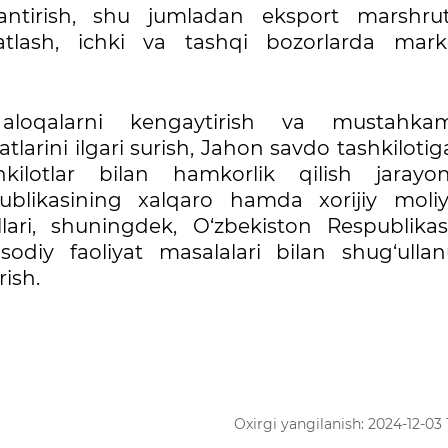
lantirish, shu jumladan eksport marshrutl
vvatlash, ichki va tashqi bozorlarda mark
y aloqalarni kengaytirish va mustahkam
arini ilgari surish, Jahon savdo tashkilotig
ilotlar bilan hamkorlik qilish jarayonl
publikasining xalqaro hamda xorijiy moli
illari, shuningdek, O‘zbekiston Respublikas
sodiy faoliyat masalalari bilan shug‘ullan
rish.
Oxirgi yangilanish: 2024-12-03 