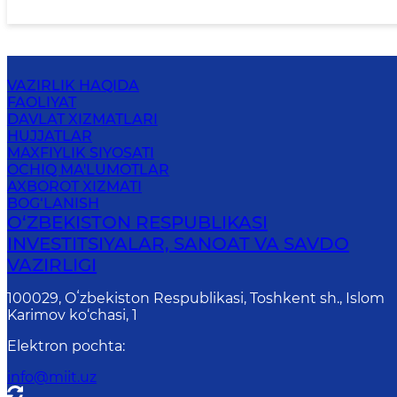
VAZIRLIK HAQIDA
FAOLIYAT
DAVLAT XIZMATLARI
HUJJATLAR
MAXFIYLIK SIYOSATI
OCHIQ MA'LUMOTLAR
AXBOROT XIZMATI
BOG‘LANISH
O‘ZBEKISTON RESPUBLIKASI
INVESTITSIYALAR, SANOAT VA SAVDO
VAZIRLIGI
100029, Oʻzbekiston Respublikasi, Toshkent sh., Islom
Karimov ko‘chasi, 1
Elektron pochta
:
info@miit.uz