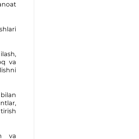
sanoat
shlari
ilash,
moq va
lishni
bilan
tlar,
tirish
sh va