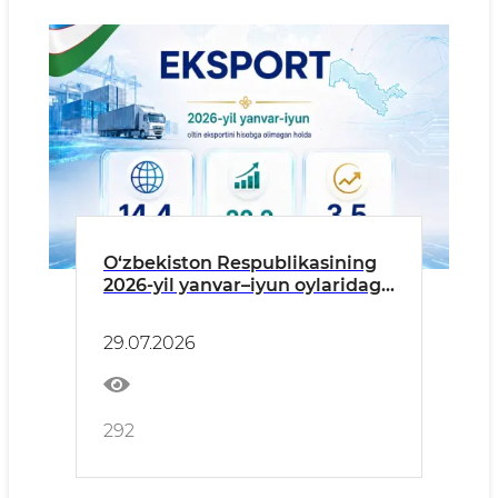
O‘zbekiston Respublikasining
2026-yil yanvar–iyun oylaridagi
eksportning asosiy
ko‘rsatkichlari (oltin eksporti
29.07.2026
hisobga olinmagan holda)
292