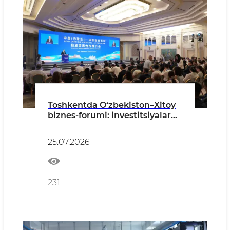
Toshkentda O‘zbekiston–Xitoy
biznes-forumi: investitsiyalar
va sanoat hamkorligining yangi
bosqichi
25.07.2026
231