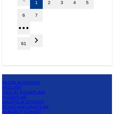
1
2
3
4
5
6
7
61
VAZIRLIK HAQIDA
FAOLIYAT
DAVLAT XIZMATLARI
HUJJATLAR
MAXFIYLIK SIYOSATI
OCHIQ MA'LUMOTLAR
AXBOROT XIZMATI