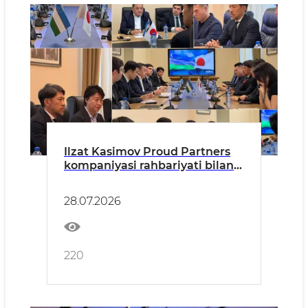
Ilzat Kasimov Proud Partners
kompaniyasi rahbariyati bilan
hamkorlikni kengaytirish
istiqbollarini muhokama qildi
28.07.2026
220