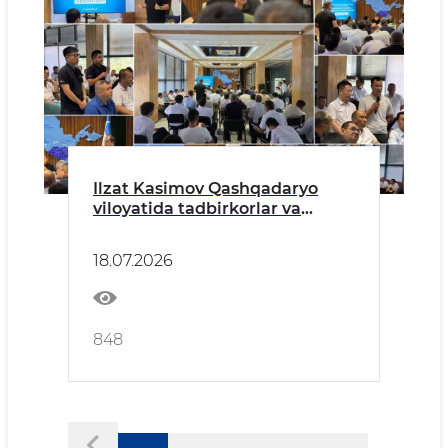
Ilzat Kasimov Qashqadaryo
viloyatida tadbirkorlar va
investorlar bilan ochiq muloqot
o‘tkazdi
18.07.2026
848