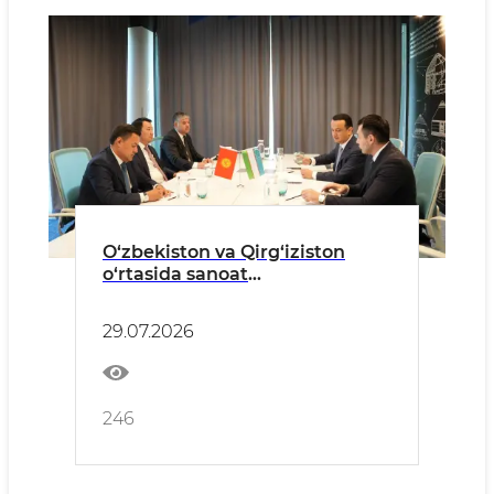
O‘zbekiston va Qirg‘iziston
o‘rtasida sanoat
kooperatsiyasini rivojlantirish
va qo‘shma loyihalarni ilgari
29.07.2026
surish masalalari muhokama
qilindi
246