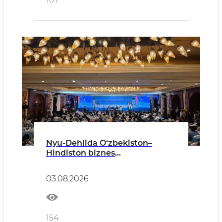
Nyu-Dehlida O‘zbekiston–
Hindiston biznes
hamkorligining istiqbollari
belgilandi
03.08.2026
154