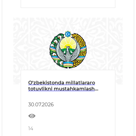
O‘zbekistonda millatlararo
totuvlikni mustahkamlash
masalalariga bag‘ishlangan
brifing o‘tkazildi
30.07.2026
14