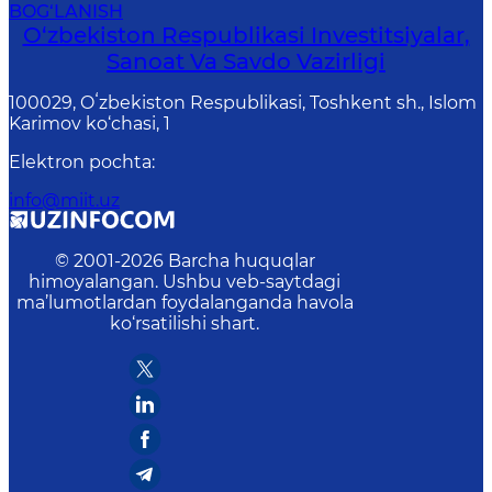
BOG‘LANISH
O‘zbekiston Respublikasi Investitsiyalar,
Sanoat Va Savdo Vazirligi
100029, Oʻzbekiston Respublikasi, Toshkent sh., Islom
Karimov ko‘chasi, 1
Elektron pochta
:
info@miit.uz
© 2001-
2026
Barcha huquqlar
himoyalangan. Ushbu veb-saytdagi
ma’lumotlardan foydalanganda havola
ko‘rsatilishi shart.