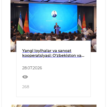
Yangi loyihalar va sanoat
kooperatsiyasi: O‘zbekiston vа
Qirg‘iziston hamkorlikni
yanada chuqurlashtirmoqda
28.07.2026
268