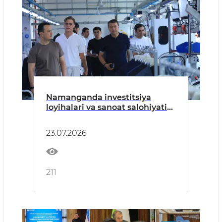
Namanganda investitsiya
loyihalari va sanoat salohiyatini
kengaytirish masalalari
muhokama qilindi
23.07.2026
211