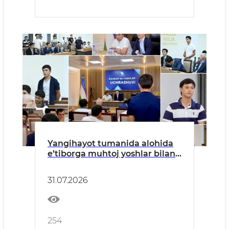
Yangihayot tumanida alohida
e’tiborga muhtoj yoshlar bilan
uchrashuv o‘tkazildi
31.07.2026
254