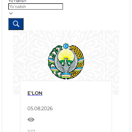
Yo‘nalish
E'LON
05.08.2026
107