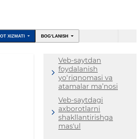
OT XIZMATI
BOG‘LANISH
Veb-saytdan
foydalanish
yo‘riqnomasi va
atamalar ma’nosi
Veb-saytdagi
axborotlarni
shakllantirishga
mas'ul