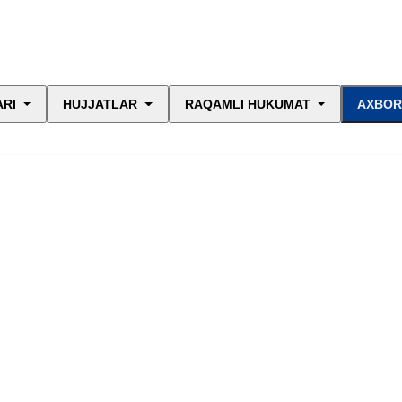
ARI
HUJJATLAR
RAQAMLI HUKUMAT
AXBOR