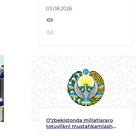
belgilandi
03.08.2026
153
O‘zbekistonda millatlararo
totuvlikni mustahkamlash
masalalariga bag‘ishlangan