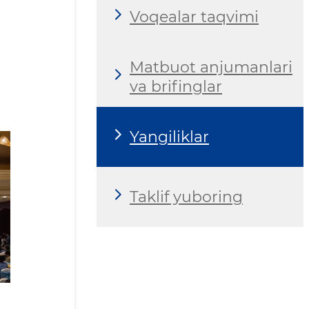
Voqealar taqvimi
Matbuot anjumanlari
va brifinglar
Yangiliklar
Taklif yuboring