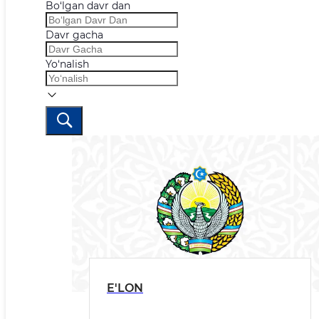
Bo‘lgan davr dan
Davr gacha
Yo‘nalish
E'LON