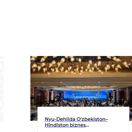
Nyu-Dehlida O‘zbekiston–
Hindiston biznes
hamkorligining istiqbollari