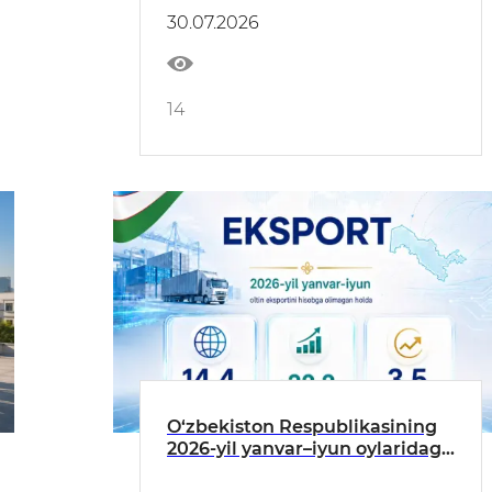
brifing o‘tkazildi
30.07.2026
14
O‘zbekiston Respublikasining
2026-yil yanvar–iyun oylaridagi
eksportning asosiy