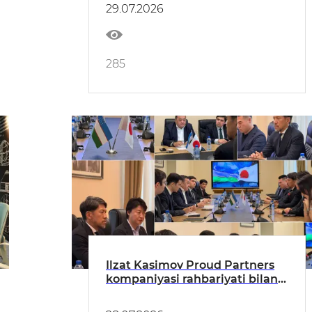
ko‘rsatkichlari (oltin eksporti
29.07.2026
hisobga olinmagan holda)
285
Ilzat Kasimov Proud Partners
kompaniyasi rahbariyati bilan
hamkorlikni kengaytirish
istiqbollarini muhokama qildi