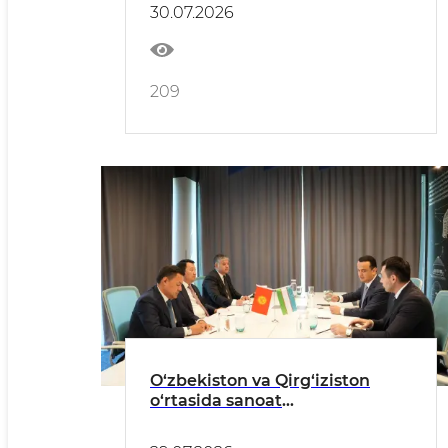
30.07.2026
209
O‘zbekiston va Qirg‘iziston
o‘rtasida sanoat
kooperatsiyasini rivojlantirish
va qo‘shma loyihalarni ilgari