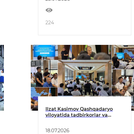
224
Ilzat Kasimov Qashqadaryo
viloyatida tadbirkorlar va
investorlar bilan ochiq muloqot
o‘tkazdi
18.07.2026