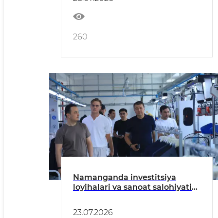
260
Namanganda investitsiya
loyihalari va sanoat salohiyatini
kengaytirish masalalari
muhokama qilindi
23.07.2026