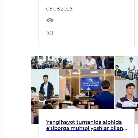
05.08.2026
101
Yangihayot tumanida alohida
e’tiborga muhtoj yoshlar bilan
uchrashuv o‘tkazildi