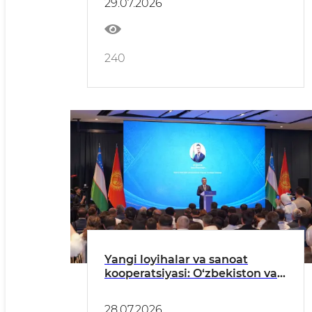
29.07.2026
surish masalalari muhokama
qilindi
240
Yangi loyihalar va sanoat
kooperatsiyasi: O‘zbekiston vа
Qirg‘iziston hamkorlikni
yanada chuqurlashtirmoqda
28.07.2026