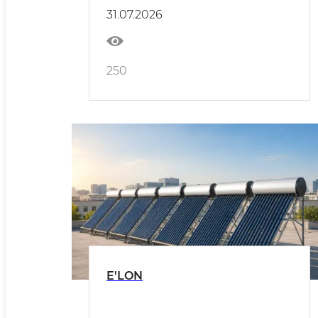
31.07.2026
250
E'LON