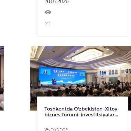
28.07.2026
211
Toshkentda O‘zbekiston–Xitoy
biznes-forumi: investitsiyalar
va sanoat hamkorligining yangi
bosqichi
25.07.2026