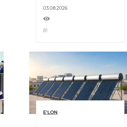
belgilandi
03.08.2026
81
E'LON