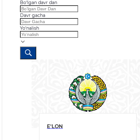
Bo‘lgan davr dan
Davr gacha
Yo‘nalish
E'LON