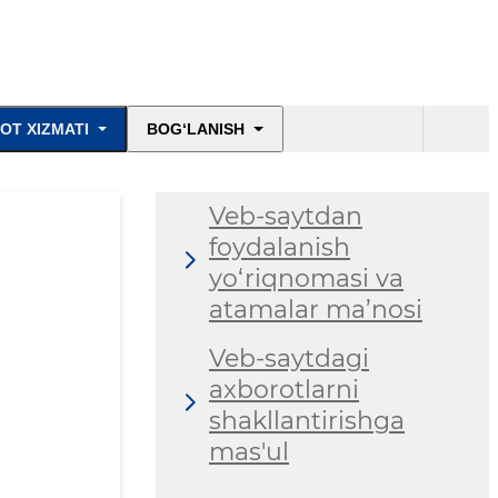
OT XIZMATI
BOG‘LANISH
Veb-saytdan
foydalanish
yo‘riqnomasi va
atamalar ma’nosi
Veb-saytdagi
axborotlarni
shakllantirishga
mas'ul