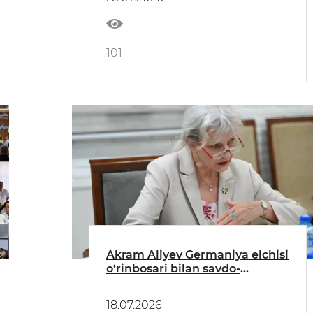
101
Akram Aliyev Germaniya elchisi
o‘rinbosari bilan savdo-
iqtisodiy hamkorlikni
rivojlantirish masalalarini
18.07.2026
muhokama qildi