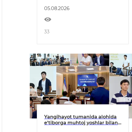
05.08.2026
33
Yangihayot tumanida alohida
e’tiborga muhtoj yoshlar bilan
uchrashuv o‘tkazildi