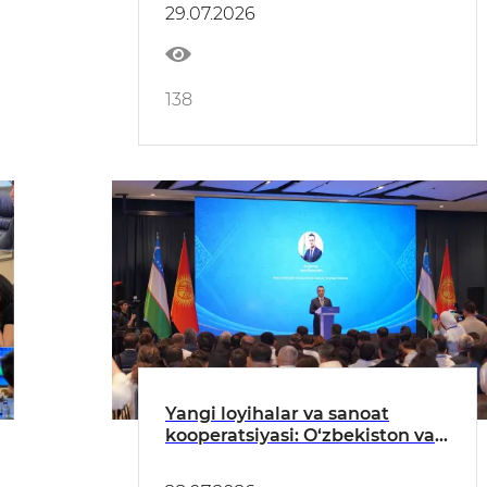
va qo‘shma loyihalarni ilgari
29.07.2026
surish masalalari muhokama
qilindi
138
Yangi loyihalar va sanoat
kooperatsiyasi: O‘zbekiston vа
Qirg‘iziston hamkorlikni
yanada chuqurlashtirmoqda