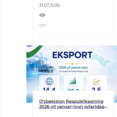
31.07.2026
137
O‘zbekiston Respublikasining
2026-yil yanvar–iyun oylaridagi
eksportning asosiy