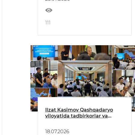
111
Ilzat Kasimov Qashqadaryo
viloyatida tadbirkorlar va
investorlar bilan ochiq muloqot
o‘tkazdi
18.07.2026