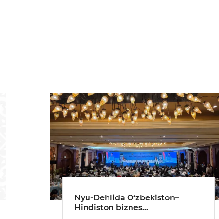
Nyu-Dehlida O‘zbekiston–
Hindiston biznes
hamkorligining istiqbollari