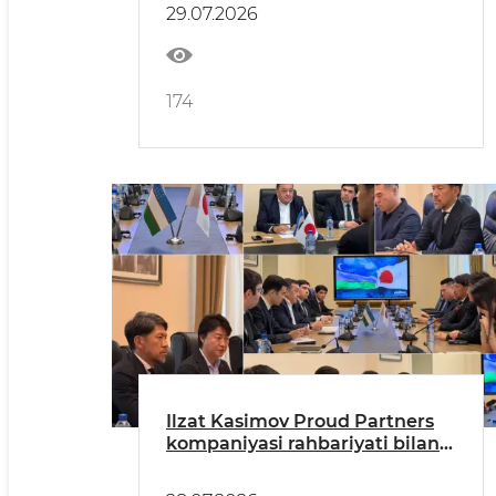
ko‘rsatkichlari (oltin eksporti
29.07.2026
hisobga olinmagan holda)
174
Ilzat Kasimov Proud Partners
kompaniyasi rahbariyati bilan
hamkorlikni kengaytirish
istiqbollarini muhokama qildi