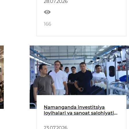
28.07.2026
166
Namanganda investitsiya
loyihalari va sanoat salohiyatini
kengaytirish masalalari
muhokama qilindi
23.07.2026