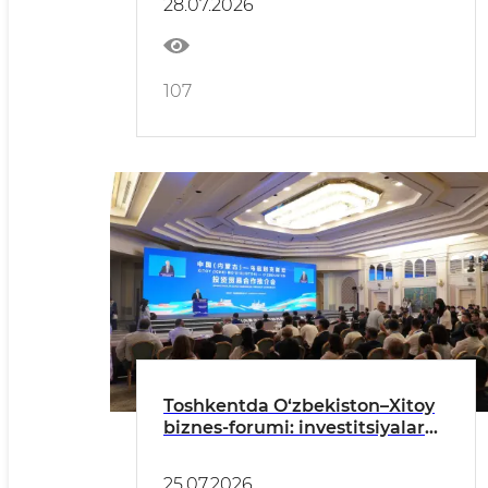
28.07.2026
107
Toshkentda O‘zbekiston–Xitoy
biznes-forumi: investitsiyalar
va sanoat hamkorligining yangi
bosqichi
25.07.2026