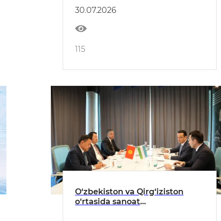
30.07.2026
115
O‘zbekiston va Qirg‘iziston
o‘rtasida sanoat
kooperatsiyasini rivojlantirish