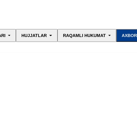
ARI
HUJJATLAR
RAQAMLI HUKUMAT
AXBOR