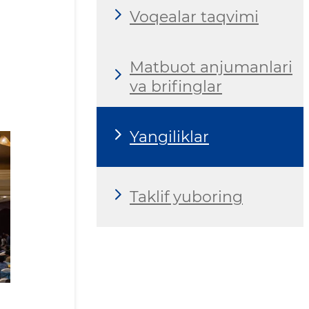
Voqealar taqvimi
Matbuot anjumanlari
va brifinglar
Yangiliklar
Taklif yuboring