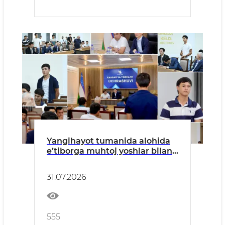
Yangihayot tumanida alohida
e’tiborga muhtoj yoshlar bilan
uchrashuv o‘tkazildi
31.07.2026
555