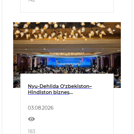
Nyu-Dehlida O‘zbekiston–
Hindiston biznes
hamkorligining istiqbollari
belgilandi
03.08.2026
183