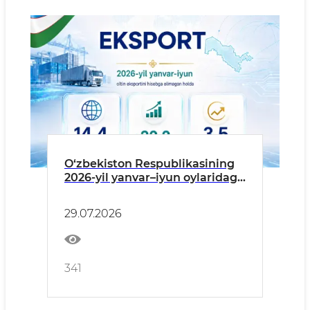
O‘zbekiston Respublikasining
2026-yil yanvar–iyun oylaridagi
eksportning asosiy
ko‘rsatkichlari (oltin eksporti
29.07.2026
hisobga olinmagan holda)
341