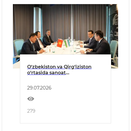
O‘zbekiston va Qirg‘iziston
o‘rtasida sanoat
kooperatsiyasini rivojlantirish
va qo‘shma loyihalarni ilgari
29.07.2026
surish masalalari muhokama
qilindi
279