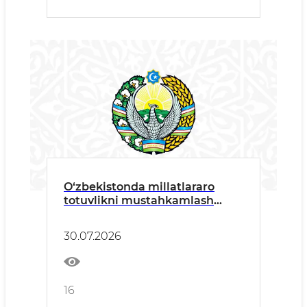
O‘zbekistonda millatlararo
totuvlikni mustahkamlash
masalalariga bag‘ishlangan
brifing o‘tkazildi
30.07.2026
16