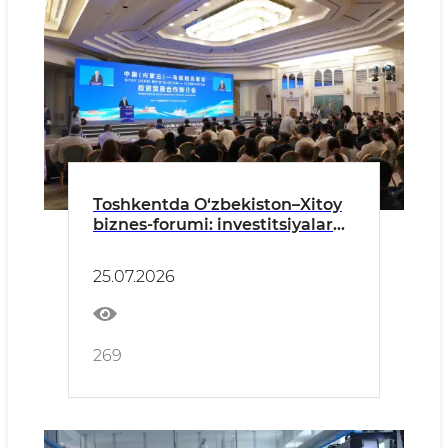
Toshkentda O‘zbekiston–Xitoy
biznes-forumi: investitsiyalar
va sanoat hamkorligining yangi
bosqichi
25.07.2026
269