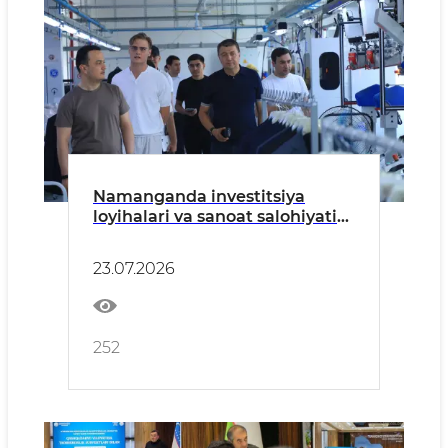
Namanganda investitsiya
loyihalari va sanoat salohiyatini
kengaytirish masalalari
muhokama qilindi
23.07.2026
252