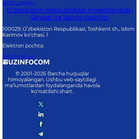
BOG‘LANISH
O‘zbekiston Respublikasi Investitsiyalar,
Sanoat Va Savdo Vazirligi
100029, Oʻzbekiston Respublikasi, Toshkent sh., Islom
Karimov ko‘chasi, 1
Elektron pochta
:
info@miit.uz
© 2001-
2026
Barcha huquqlar
himoyalangan. Ushbu veb-saytdagi
ma’lumotlardan foydalanganda havola
ko‘rsatilishi shart.