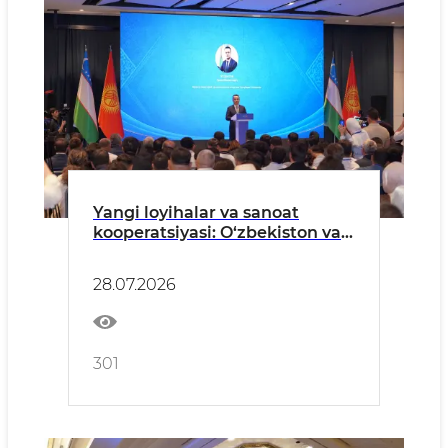
Yangi loyihalar va sanoat
kooperatsiyasi: O‘zbekiston vа
Qirg‘iziston hamkorlikni
yanada chuqurlashtirmoqda
28.07.2026
301