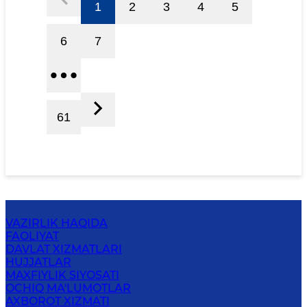
1
2
3
4
5
6
7
61
VAZIRLIK HAQIDA
FAOLIYAT
DAVLAT XIZMATLARI
HUJJATLAR
MAXFIYLIK SIYOSATI
OCHIQ MA'LUMOTLAR
AXBOROT XIZMATI