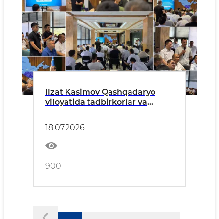
Ilzat Kasimov Qashqadaryo
viloyatida tadbirkorlar va
investorlar bilan ochiq muloqot
o‘tkazdi
18.07.2026
900