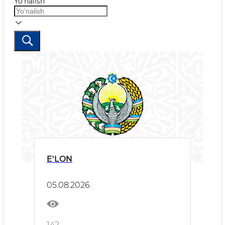
Yo‘nalish
E'LON
05.08.2026
142