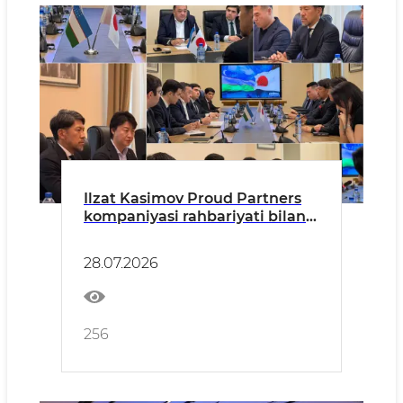
Ilzat Kasimov Proud Partners
kompaniyasi rahbariyati bilan
hamkorlikni kengaytirish
istiqbollarini muhokama qildi
28.07.2026
256