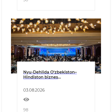
Nyu-Dehlida O‘zbekiston–
Hindiston biznes
hamkorligining istiqbollari
belgilandi
03.08.2026
98