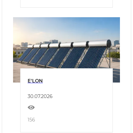
E'LON
30.07.2026
156