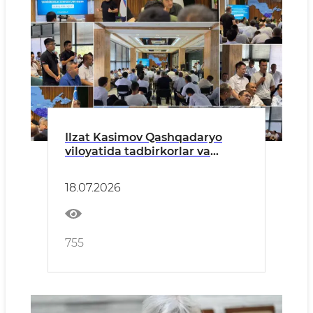
Ilzat Kasimov Qashqadaryo
viloyatida tadbirkorlar va
investorlar bilan ochiq muloqot
o‘tkazdi
18.07.2026
755