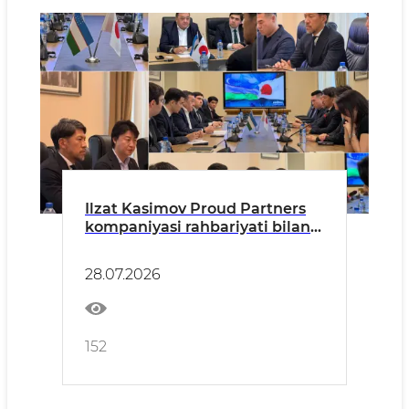
Ilzat Kasimov Proud Partners
kompaniyasi rahbariyati bilan
hamkorlikni kengaytirish
istiqbollarini muhokama qildi
28.07.2026
152