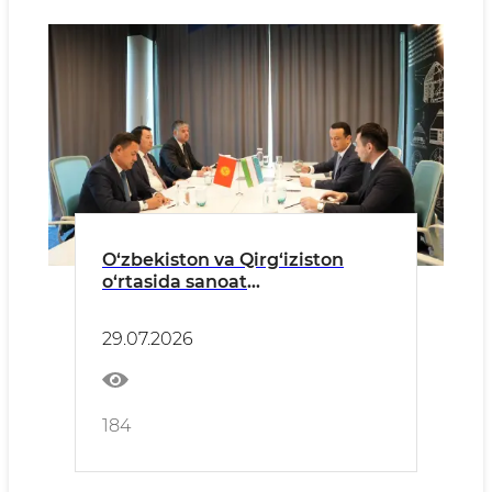
O‘zbekiston va Qirg‘iziston
o‘rtasida sanoat
kooperatsiyasini rivojlantirish
va qo‘shma loyihalarni ilgari
29.07.2026
surish masalalari muhokama
qilindi
184