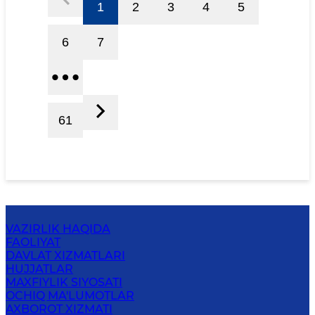
1
2
3
4
5
6
7
61
VAZIRLIK HAQIDA
FAOLIYAT
DAVLAT XIZMATLARI
HUJJATLAR
MAXFIYLIK SIYOSATI
OCHIQ MA'LUMOTLAR
AXBOROT XIZMATI