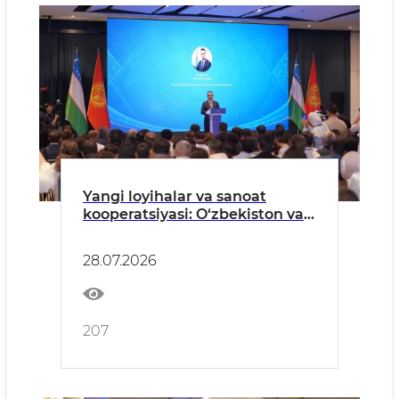
Yangi loyihalar va sanoat
kooperatsiyasi: O‘zbekiston vа
Qirg‘iziston hamkorlikni
yanada chuqurlashtirmoqda
28.07.2026
207