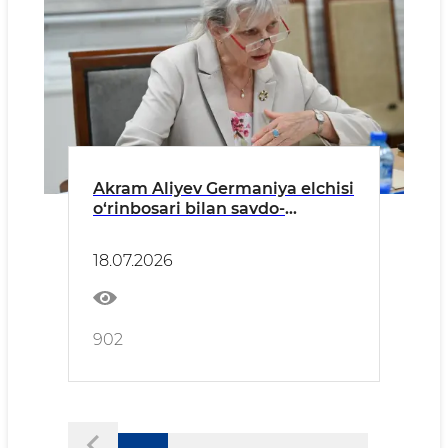
Akram Aliyev Germaniya elchisi
o‘rinbosari bilan savdo-
iqtisodiy hamkorlikni
rivojlantirish masalalarini
18.07.2026
muhokama qildi
902