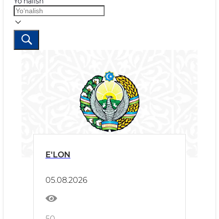
Yo‘nalish
E'LON
05.08.2026
50