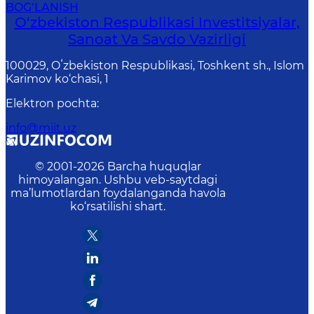
BOG‘LANISH
O‘zbekiston Respublikasi Investitsiyalar,
Sanoat Va Savdo Vazirligi
100029, Oʻzbekiston Respublikasi, Toshkent sh., Islom
Karimov ko‘chasi, 1
Elektron pochta
:
info@miit.uz
© 2001-
2026
Barcha huquqlar
himoyalangan. Ushbu veb-saytdagi
ma’lumotlardan foydalanganda havola
ko‘rsatilishi shart.