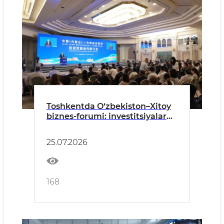
Toshkentda O‘zbekiston–Xitoy
biznes-forumi: investitsiyalar
va sanoat hamkorligining yangi
bosqichi
25.07.2026
168