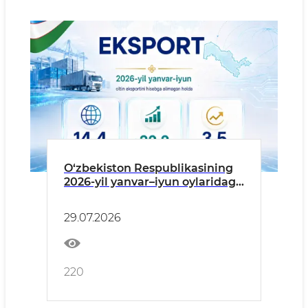
O‘zbekiston Respublikasining
2026-yil yanvar–iyun oylaridagi
eksportning asosiy
ko‘rsatkichlari (oltin eksporti
29.07.2026
hisobga olinmagan holda)
220