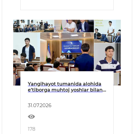
Yangihayot tumanida alohida
e’tiborga muhtoj yoshlar bilan
uchrashuv o‘tkazildi
31.07.2026
178