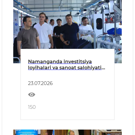
Namanganda investitsiya
loyihalari va sanoat salohiyatini
kengaytirish masalalari
muhokama qilindi
23.07.2026
150