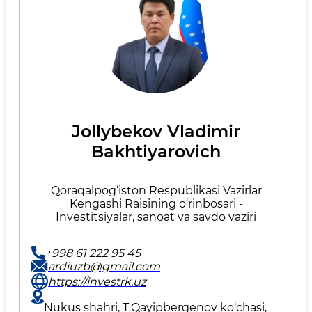
Jollybekov Vladimir
Bakhtiyarovich
Qoraqalpog‘iston Respublikasi Vazirlar
Kengashi Raisining o‘rinbosari -
Investitsiyalar, sanoat va savdo vaziri
+998 61 222 95 45
ardiuzb@gmail.com
https://investrk.uz
Nukus shahri, T.Qayipbergenov ko‘chasi,