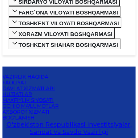
SIRDARYO VILOYATI BOSHQARMASI
FARG`ONA VILOYATI BOSHQARMASI
TOSHKENT VILOYATI BOSHQARMASI
XORAZM VILOYATI BOSHQARMASI
TOSHKENT SHAHAR BOSHQARMASI
VAZIRLIK HAQIDA
FAOLIYAT
DAVLAT XIZMATLARI
HUJJATLAR
MAXFIYLIK SIYOSATI
OCHIQ MA'LUMOTLAR
AXBOROT XIZMATI
BOG‘LANISH
O‘zbekiston Respublikasi Investitsiyalar,
Sanoat Va Savdo Vazirligi