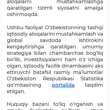
aloqalarni mustahkamlashga
qaratilgan tizimli siyosatni amalga
oshirmoqda.
Ushbu faoliyat O‘zbekistonning tashqi
iqtisodiy aloqalarini mustahkamlash va
global savdoda ishtirokini
kengaytirishga qaratilgan umumiy
strategiya bilan chambarchas bog‘liq
bo‘lib, investitsiyalarni ham o‘z ichiga
olgan, iqtisodiy faollik dinamikasini aks
ettiruvchi batafsil rasmiy ma’lumotlar
O‘zbekiston Respublikasi Statistika
qo‘mitasining
portalida
taqdim
etilgan.
Huquqiy bazani to‘liq o‘rganish va