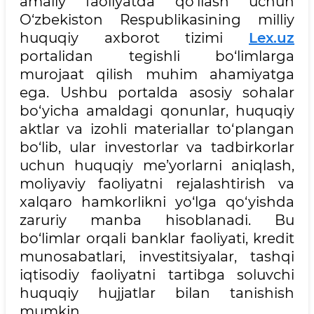
amaliy faoliyatda qo‘llash uchun
O‘zbekiston Respublikasining milliy
huquqiy axborot tizimi
Lex.uz
portalidan tegishli bo‘limlarga
murojaat qilish muhim ahamiyatga
ega. Ushbu portalda asosiy sohalar
bo‘yicha amaldagi qonunlar, huquqiy
aktlar va izohli materiallar to‘plangan
bo‘lib, ular investorlar va tadbirkorlar
uchun huquqiy me’yorlarni aniqlash,
moliyaviy faoliyatni rejalashtirish va
xalqaro hamkorlikni yo‘lga qo‘yishda
zaruriy manba hisoblanadi. Bu
bo‘limlar orqali banklar faoliyati, kredit
munosabatlari, investitsiyalar, tashqi
iqtisodiy faoliyatni tartibga soluvchi
huquqiy hujjatlar bilan tanishish
mumkin.