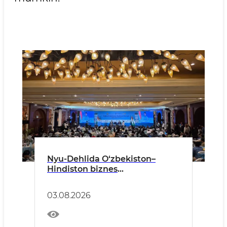
Nyu-Dehlida O‘zbekiston–
Hindiston biznes
hamkorligining istiqbollari
belgilandi
03.08.2026