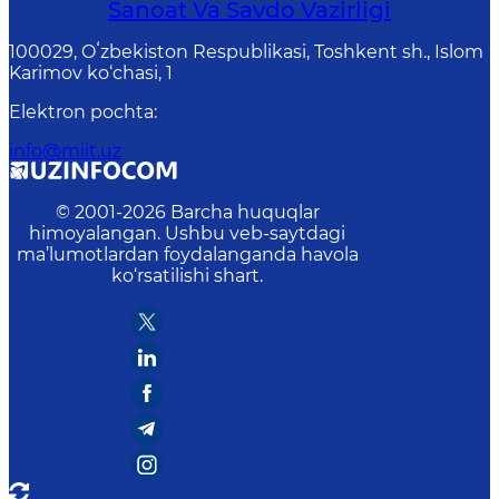
Sanoat Va Savdo Vazirligi
100029, Oʻzbekiston Respublikasi, Toshkent sh., Islom
Karimov ko‘chasi, 1
Elektron pochta
:
info@miit.uz
© 2001-
2026
Barcha huquqlar
himoyalangan. Ushbu veb-saytdagi
ma’lumotlardan foydalanganda havola
ko‘rsatilishi shart.