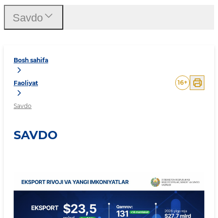
Savdo
Bosh sahifa
16
+
Faoliyat
Savdo
SAVDO