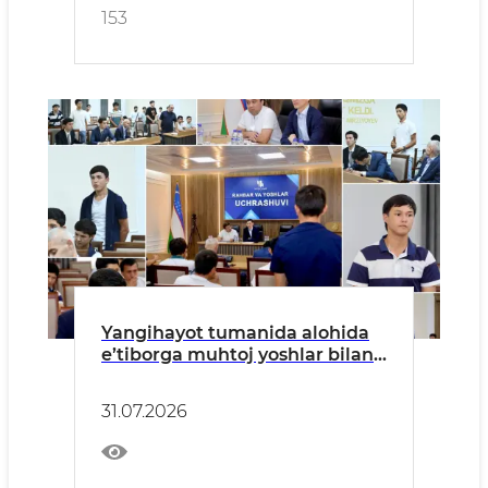
153
Yangihayot tumanida alohida
e’tiborga muhtoj yoshlar bilan
uchrashuv o‘tkazildi
31.07.2026