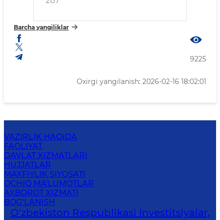
287
Barcha yangiliklar
9225
Oxirgi yangilanish: 2026-02-16 18:02:01
VAZIRLIK HAQIDA
FAOLIYAT
DAVLAT XIZMATLARI
HUJJATLAR
MAXFIYLIK SIYOSATI
OCHIQ MA'LUMOTLAR
AXBOROT XIZMATI
BOG‘LANISH
O‘zbekiston Respublikasi Investitsiyalar,