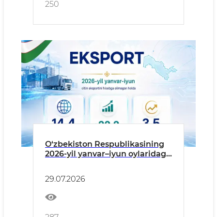
250
O‘zbekiston Respublikasining
2026-yil yanvar–iyun oylaridagi
eksportning asosiy
ko‘rsatkichlari (oltin eksporti
29.07.2026
hisobga olinmagan holda)