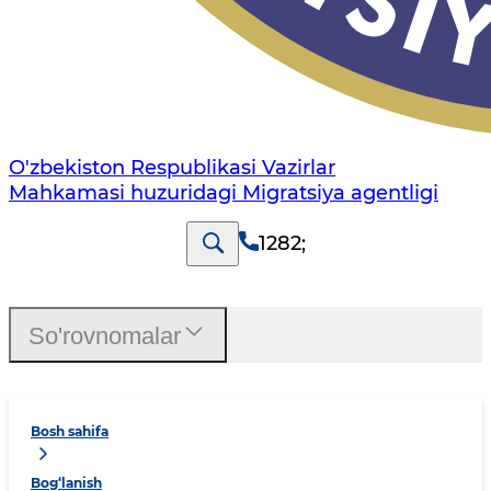
O'zbekiston Respublikasi Vazirlar
Mahkamasi huzuridagi Migratsiya agentligi
1282
;
So'rovnomalar
Bosh sahifa
Bog‘lanish