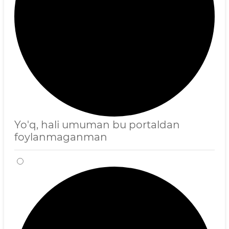
Yo'q, hali umuman bu portaldan
foylanmaganman