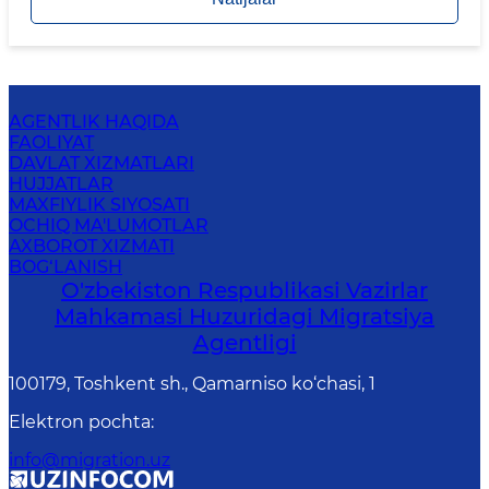
AGENTLIK HAQIDA
FAOLIYAT
DAVLAT XIZMATLARI
HUJJATLAR
MAXFIYLIK SIYOSATI
OCHIQ MA'LUMOTLAR
AXBOROT XIZMATI
BOG‘LANISH
O'zbekiston Respublikasi Vazirlar
Mahkamasi Huzuridagi Migratsiya
Agentligi
100179, Toshkent sh., Qamarniso ko‘chasi, 1
Elektron pochta
:
info@migration.uz