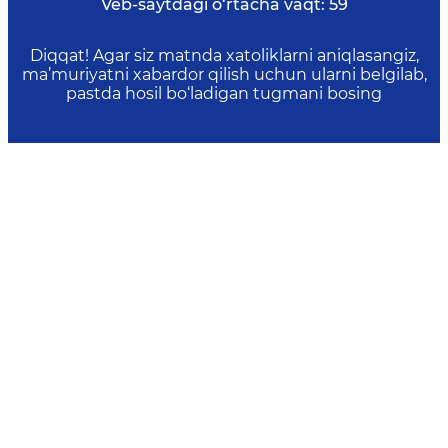
Veb-saytdagi o‘rtacha vaqt:
59
Diqqat! Agar siz matnda xatoliklarni aniqlasangiz,
ma’muriyatni xabardor qilish uchun ularni belgilab,
pastda hosil bo‘ladigan tugmani bosing