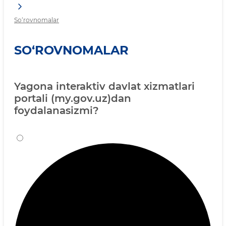
So‘rovnomalar
SO‘ROVNOMALAR
Yagona interaktiv davlat xizmatlari
portali (my.gov.uz)dan
foydalanasizmi?