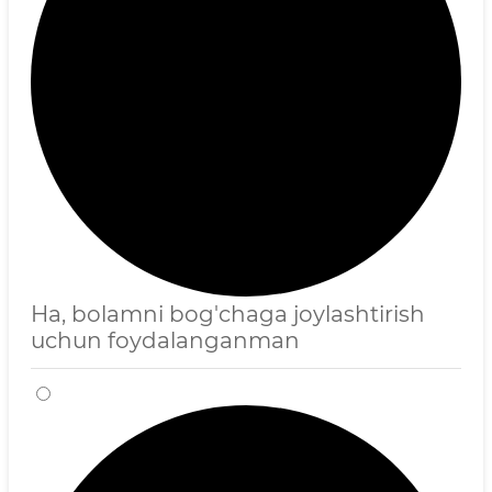
Ha, bolamni bog'chaga joylashtirish
uchun foydalanganman