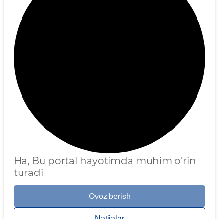
Ha, Bu portal hayotimda muhim o'rin
turadi
Ovoz berish
Natijalar