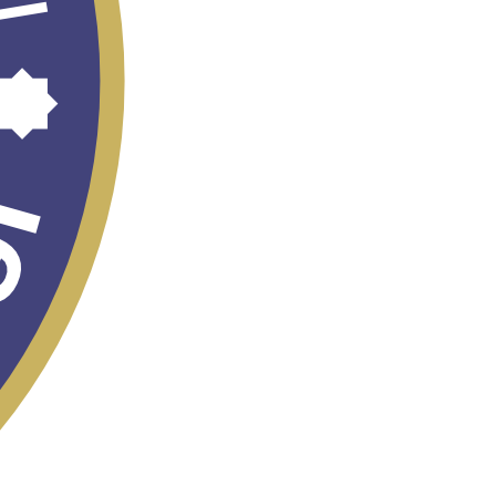
MIGRATSIYA
FORUMI – 2026
“OʻZBEKISTON –
2030” STRATEGIYASI
Ro‘yxatga olish -
2026
Byurokratiyani
bartaraf etish - 2030
Ijtimoiy-iqtisodiy
rivojlanish
dinamikasini
tavsiflaydigan asosiy