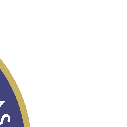
TOSHKENT
XALQARO