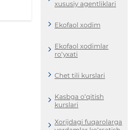
xususiy agentliklari
Ekofaol xodim
Ekofaol xodimlar
ro‘yxati
Chet tili kurslari
Kasbga o‘qitish
kurslari
Хorijdagi fuqarolarga