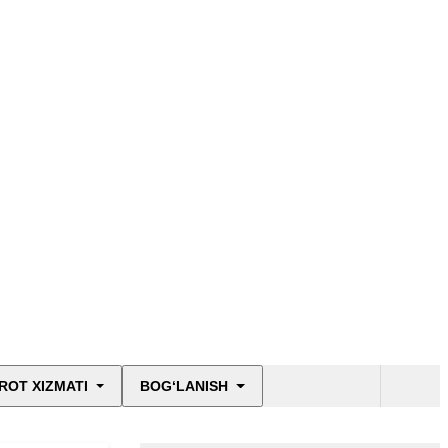
ko‘rsatkichlar
Xususiy bandlik
agentliklari
Rivojlangan
mamlakatlar ro‘yxati
Hamkorlar ro‘yxati
Savollar va javoblar
ROT XIZMATI
BOG‘LANISH
Statistik ma’lumotlar