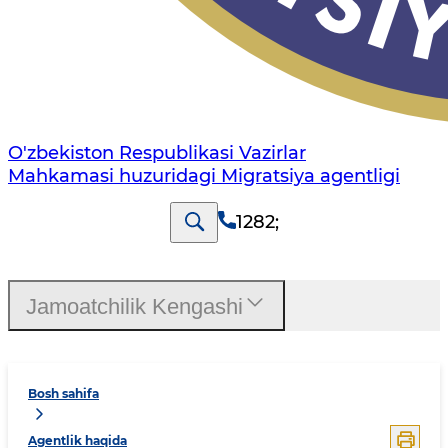
O'zbekiston Respublikasi Vazirlar
Mahkamasi huzuridagi Migratsiya agentligi
1282
;
Jamoatchilik Kengashi
Bosh sahifa
Agentlik haqida