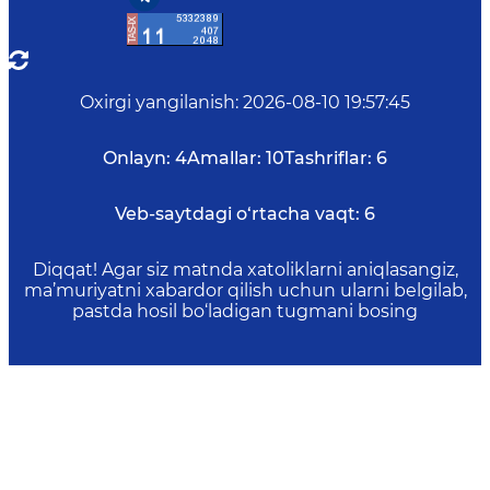
Oxirgi yangilanish
:
2026-08-10 19:57:45
Onlayn:
4
Amallar:
10
Tashriflar:
6
Veb-saytdagi o‘rtacha vaqt:
6
Diqqat! Agar siz matnda xatoliklarni aniqlasangiz,
ma’muriyatni xabardor qilish uchun ularni belgilab,
pastda hosil bo‘ladigan tugmani bosing