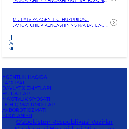
JAMOATCHILIK KENGASHI YIG‘ILISHI BAYONI
№1
MIGRATSIYA AGENTLIGI HUZURIDAGI
JAMOATCHILIK KENGASHINING NAVBATDAGI
YIG‘ILISHI BO‘LIB O‘TDI
AGENTLIK HAQIDA
FAOLIYAT
DAVLAT XIZMATLARI
HUJJATLAR
MAXFIYLIK SIYOSATI
OCHIQ MA'LUMOTLAR
AXBOROT XIZMATI
BOG‘LANISH
O'zbekiston Respublikasi Vazirlar
Mahkamasi Huzuridagi Migratsiya