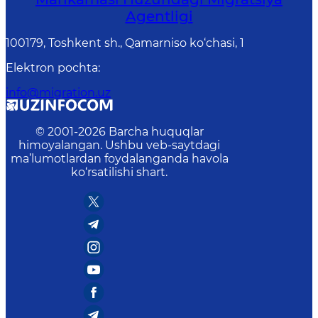
Agentligi
100179, Toshkent sh., Qamarniso ko‘chasi, 1
Elektron pochta
:
info@migration.uz
© 2001-
2026
Barcha huquqlar
himoyalangan. Ushbu veb-saytdagi
ma’lumotlardan foydalanganda havola
ko‘rsatilishi shart.