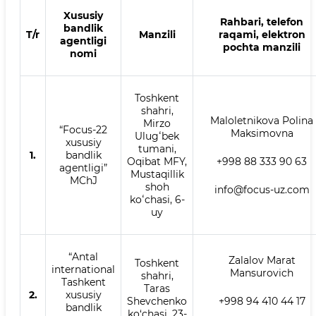
Xususiy
Rahbari, telefon
bandlik
T/r
Manzili
raqami, elektron
agentligi
pochta manzili
nomi
Toshkent
shahri,
Maloletnikova Polina
Mirzo
“Focus-22
Maksimovna
Ulugʻbek
xususiy
tumani,
1.
bandlik
Oqibat MFY,
+998 88 333 90 63
agentligi”
Mustaqillik
MChJ
shoh
info@focus-uz.com
koʻchasi, 6-
uy
“Antal
Zalalov Marat
Toshkent
international
Mansurovich
shahri,
Tashkent
Taras
2.
xususiy
Shevchenko
+998 94 410 44 17
bandlik
ko‘chasi, 23-