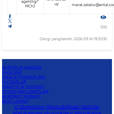
agentligi”
uy
marat.zalalov@antal.c
MChJ
1315
Oxirgi yangilanish: 2026-03-16 19:31:00
AGENTLIK HAQIDA
FAOLIYAT
DAVLAT XIZMATLARI
HUJJATLAR
MAXFIYLIK SIYOSATI
OCHIQ MA'LUMOTLAR
AXBOROT XIZMATI
BOG‘LANISH
O'zbekiston Respublikasi Vazirlar
Mahkamasi Huzuridagi Migratsiya