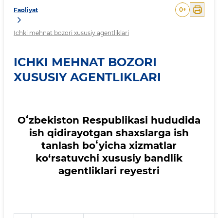
0
+
Faoliyat
Ichki mehnat bozori xususiy agentliklari
ICHKI MEHNAT BOZORI
XUSUSIY AGENTLIKLARI
Oʻzbekiston Respublikasi hududida
ish qidirayotgan shaxslarga ish
tanlash boʻyicha xizmatlar
ko‘rsatuvchi xususiy bandlik
agentliklari reyestri