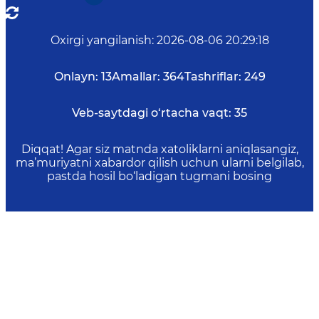
Oxirgi yangilanish
:
2026-08-06 20:29:18
Onlayn:
13
Amallar:
364
Tashriflar:
249
Veb-saytdagi o‘rtacha vaqt:
35
Diqqat! Agar siz matnda xatoliklarni aniqlasangiz,
ma’muriyatni xabardor qilish uchun ularni belgilab,
pastda hosil bo‘ladigan tugmani bosing