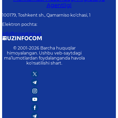
Agentligi
100179, Toshkent sh., Qamarniso ko‘chasi, 1
Elektron pochta
:
info@migration.uz
© 2001-
2026
Barcha huquqlar
himoyalangan. Ushbu veb-saytdagi
ma’lumotlardan foydalanganda havola
ko‘rsatilishi shart.