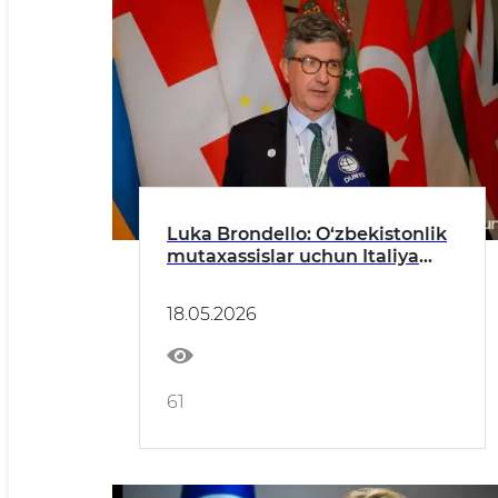
Luka Brondello: O‘zbekistonlik
mutaxassislar uchun Italiya
qishloq xo‘jaligida ishlash
imkoni yaratilmoqda
18.05.2026
61