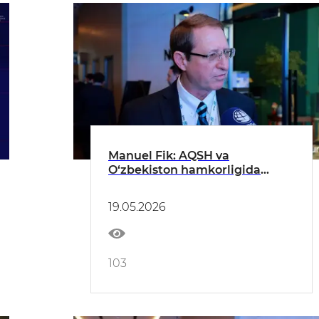
Manuel Fik: AQSH va
O‘zbekiston hamkorligida
ishchilar uchun qishloq xo‘jaligi
sohasida yangi imkoniyatlar
19.05.2026
ochilmoqda
103