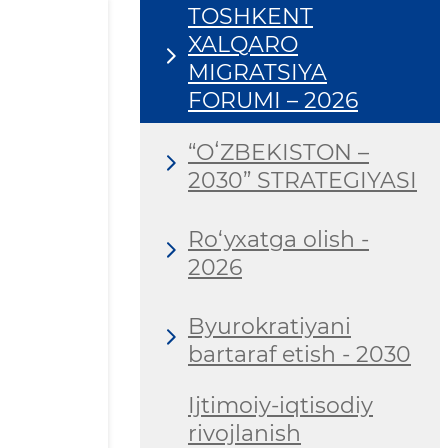
TOSHKENT
XALQARO
MIGRATSIYA
FORUMI – 2026
“OʻZBEKISTON –
2030” STRATEGIYASI
Ro‘yxatga olish -
2026
Byurokratiyani
bartaraf etish - 2030
Ijtimoiy-iqtisodiy
rivojlanish