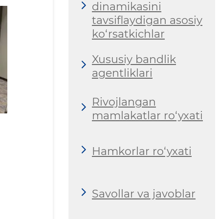
dinamikasini
tavsiflaydigan asosiy
ko‘rsatkichlar
Xususiy bandlik
agentliklari
Rivojlangan
mamlakatlar ro‘yxati
Hamkorlar ro‘yxati
Savollar va javoblar