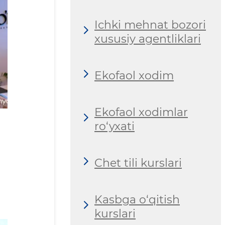
Ichki mehnat bozori
xususiy agentliklari
Ekofaol xodim
Ekofaol xodimlar
ro‘yxati
Chet tili kurslari
Kasbga o‘qitish
kurslari