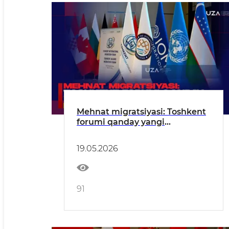
Mehnat migratsiyasi: Toshkent
forumi qanday yangi
yondashuvlarni kun tartibiga
olib chiqdi?
19.05.2026
91