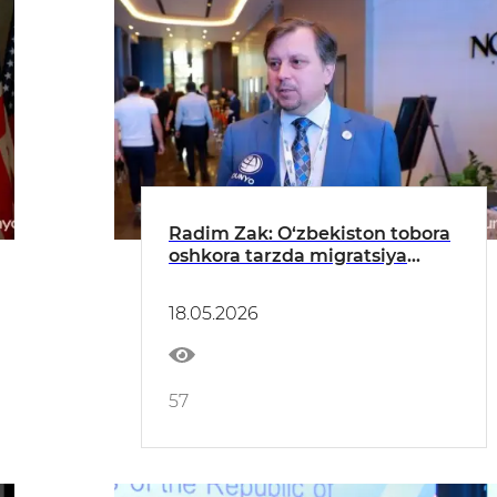
Radim Zak: O‘zbekiston tobora
oshkora tarzda migratsiya
siyosatiga tizimli
yondashmoqda
18.05.2026
57