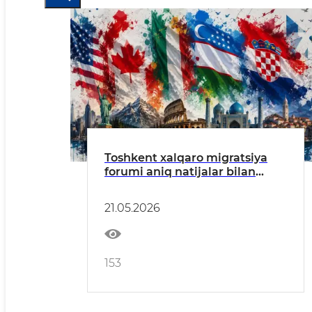
Toshkent xalqaro migratsiya
forumi aniq natijalar bilan
yakunlandi
21.05.2026
153