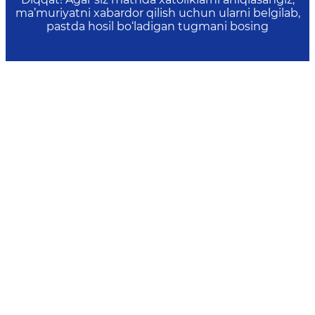
ma’muriyatni xabardor qilish uchun ularni belgilab,
pastda hosil bo‘ladigan tugmani bosing