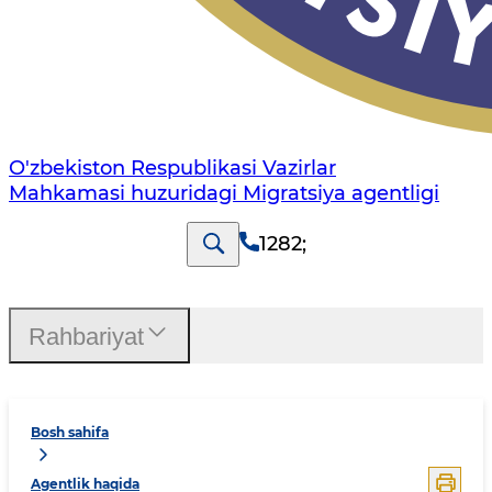
O'zbekiston Respublikasi Vazirlar
Mahkamasi huzuridagi Migratsiya agentligi
1282
;
Rahbariyat
Bosh sahifa
Agentlik haqida