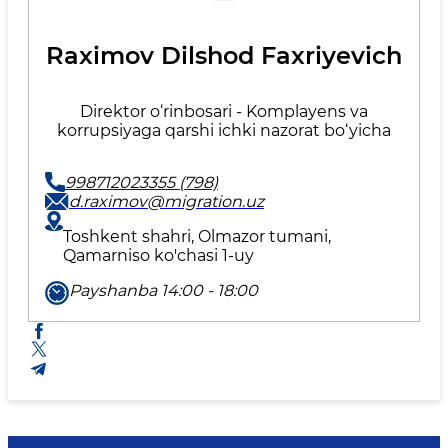
Raximov Dilshod Faxriyevich
Direktor o‘rinbosari - Komplayens va
korrupsiyaga qarshi ichki nazorat bo‘yicha
998712023355 (798)
d.raximov@migration.uz
Toshkent shahri, Olmazor tumani,
Qamarniso ko'chasi 1-uy
Payshanba 14:00 - 18:00