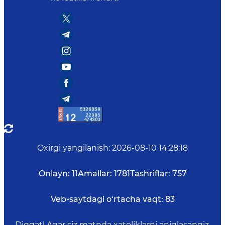
Oxirgi yangilanish
:
2026-08-10 14:28:18
Onlayn:
11
Amallar:
1781
Tashriflar:
757
Veb-saytdagi o‘rtacha vaqt:
83
Diqqat! Agar siz matnda xatoliklarni aniqlasangiz,