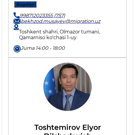
Biografiya
998712023355 (757)
bekhzod.musayev@migration.uz
Toshkent shahri, Olmazor tumani,
Qamarniso ko'chasi 1-uy
Juma 14:00 - 18:00
Toshtemirov Elyor