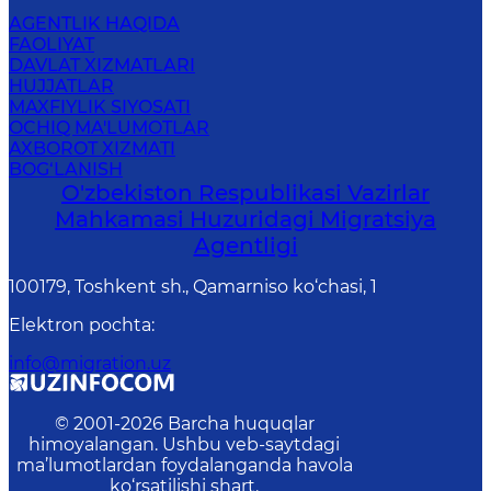
AGENTLIK HAQIDA
FAOLIYAT
DAVLAT XIZMATLARI
HUJJATLAR
MAXFIYLIK SIYOSATI
OCHIQ MA'LUMOTLAR
AXBOROT XIZMATI
BOG‘LANISH
O'zbekiston Respublikasi Vazirlar
Mahkamasi Huzuridagi Migratsiya
Agentligi
100179, Toshkent sh., Qamarniso ko‘chasi, 1
Elektron pochta
:
info@migration.uz
© 2001-
2026
Barcha huquqlar
himoyalangan. Ushbu veb-saytdagi
ma’lumotlardan foydalanganda havola
ko‘rsatilishi shart.