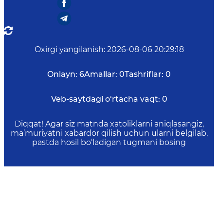
Oxirgi yangilanish
:
2026-08-06 20:29:18
Onlayn:
6
Amallar:
0
Tashriflar:
0
Veb-saytdagi o‘rtacha vaqt:
0
Diqqat! Agar siz matnda xatoliklarni aniqlasangiz,
ma’muriyatni xabardor qilish uchun ularni belgilab,
pastda hosil bo‘ladigan tugmani bosing