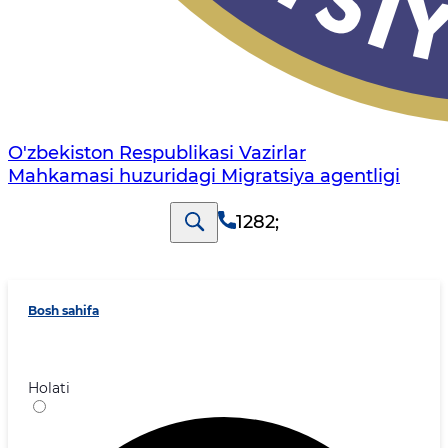
O'zbekiston Respublikasi Vazirlar
Mahkamasi huzuridagi Migratsiya agentligi
1282
;
Bosh sahifa
Holati