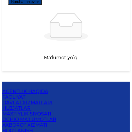
Barcha tanlovlar
Maʼlumot yoʻq
AGENTLIK HAQIDA
FAOLIYAT
DAVLAT XIZMATLARI
HUJJATLAR
MAXFIYLIK SIYOSATI
OCHIQ MA'LUMOTLAR
AXBOROT XIZMATI
BOG‘LANISH