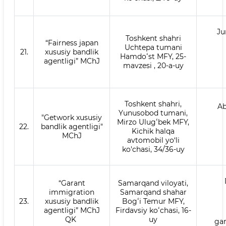
Ju
Toshkent shahri
“Fairness japan
Uchtepa tumani
21.
xususiy bandlik
Hamdoʻst MFY, 25-
agentligi” MChJ
mavzesi , 20-a-uy
Toshkent shahri,
Ab
Yunusobod tumani,
"Getwork xususiy
Mirzo Ulugʻbek MFY,
22.
bandlik agentligi"
Kichik halqa
MChJ
avtomobil yo‘li
ko'chasi, 34/36-uy
“Garant
Samarqand viloyati,
immigration
Samarqand shahar
23.
xususiy bandlik
Bogʻi Temur MFY,
agentligi” MChJ
Firdavsiy koʻchasi, 16-
QK
uy
ga