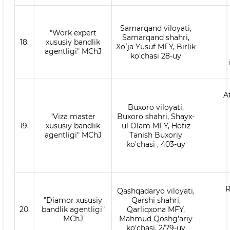
Samarqand viloyati,
"Work expert
Samarqand shahri,
18.
xususiy bandlik
Xoʻja Yusuf MFY, Birlik
agentligi" MChJ
ko'chasi 28-uy
A
Buxoro viloyati,
"Viza master
Buxoro shahri, Shayx-
19.
xususiy bandlik
ul Olam MFY, Hofiz
agentligi" MChJ
Tanish Buxoriy
ko'chasi , 403-uy
R
Qashqadaryo viloyati,
"Diamor xususiy
Qarshi shahri,
20.
bandlik agentligi"
Qarliqxona MFY,
MChJ
Mahmud Qoshg'ariy
ko'chasi, 2/79-uy