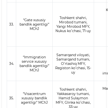
K
Toshkent shahri,
“Gate xususiy
Mirobod tumani,
33.
bandlik agentligi”
Yangi Mirobod MFY,
MChJ
Nukus koʻchasi, 71-uy
Samarqand viloyati,
“Immigration
Samarqand tumani,
service xususiy
34.
Oʻrtashiq MFY,
bandlik agentligi”
Registon koʻchasi, 15-
MChJ
uy
im
Mar
Toshkent shahri,
“Visacentrum
Yakkasaroy tumani,
35.
xususiy bandlik
Hamid Sulaymon
agentligi” MChJ
MFY, Glinka koʻchasi,
33-uy