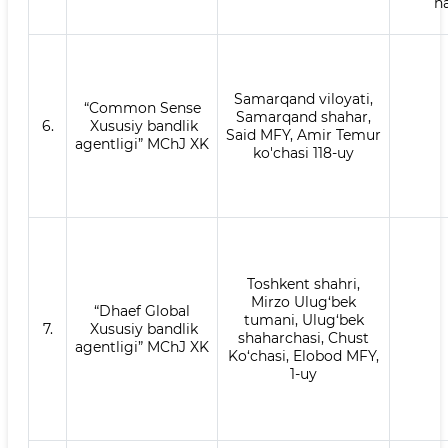
n
Samarqand viloyati,
“Common Sense
Samarqand shahar,
6.
Xususiy bandlik
Said MFY, Amir Temur
agentligi” MChJ XK
ko'chasi 118-uy
Toshkent shahri,
Mirzo Ulug‘bek
“Dhaef Global
tumani, Ulug‘bek
7.
Xususiy bandlik
shaharchasi, Chust
agentligi” MChJ XK
Ko‘chasi, Elobod MFY,
1-uy