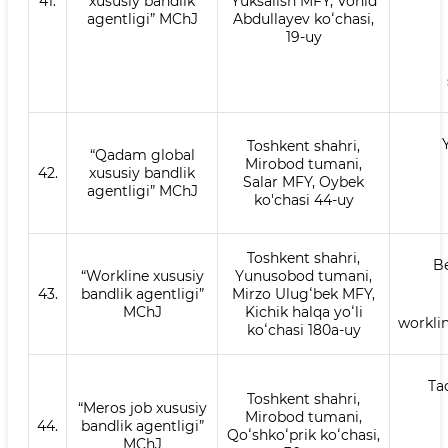
41.
xususiy bandlik
Yuksalish MFY, Vohid
agentligi” MChJ
Abdullayev koʻchasi,
19-uy
Toshkent shahri,
“Qadam global
Mirobod tumani,
42.
xususiy bandlik
Salar MFY, Oybek
agentligi” MChJ
ko'chasi 44-uy
Toshkent shahri,
B
“Workline xususiy
Yunusobod tumani,
43.
bandlik agentligi”
Mirzo Ulugʻbek MFY,
MChJ
Kichik halqa yoʻli
workli
koʻchasi 180a-uy
Ta
Toshkent shahri,
“Meros job xususiy
Mirobod tumani,
44.
bandlik agentligi”
Qoʻshkoʻprik koʻchasi,
MChJ