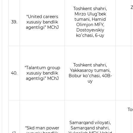
Z
Toshkent shahri,
Mirzo Ulugʻbek
“United careers
tumani, Hamid
39.
xususiy bandlik
Olimjon MFY,
agentligi” MChJ
Dostoyevskiy
koʻchasi, 6-uy
Toshkent shahri,
“Talantum group
Yakkasaroy tumani,
40.
xususiy bandlik
Bobur koʻchasi, 40B-
agentligi” MChJ
uy
To
Samarqand viloyati,
“Skd man power
Samarqand shahri,