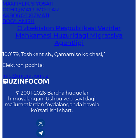
MAXFIYLIK SIYOSATI
OCHIQ MA'LUMOTLAR
AXBOROT XIZMATI
BOG‘LANISH
O'zbekiston Respublikasi Vazirlar
Mahkamasi Huzuridagi Migratsiya
Agentligi
100179, Toshkent sh., Qamarniso ko‘chasi, 1
Elektron pochta
:
info@migration.uz
© 2001-
2026
Barcha huquqlar
himoyalangan. Ushbu veb-saytdagi
ma’lumotlardan foydalanganda havola
ko‘rsatilishi shart.