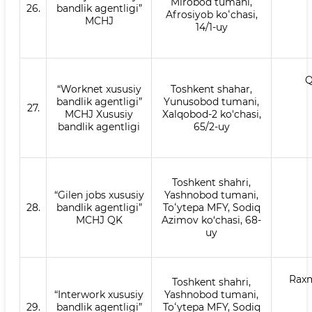
Mirobod tumani,
26.
bandlik agentligi”
Afrosiyob koʻchasi,
MCHJ
14/1-uy
Q
“Worknet xususiy
Toshkent shahar,
bandlik agentligi”
Yunusobod tumani,
27.
MCHJ Xususiy
Xalqobod-2 ko'chasi,
bandlik agentligi
65/2-uy
Toshkent shahri,
“Gilen jobs xususiy
Yashnobod tumani,
28.
bandlik agentligi”
Toʻytepa MFY, Sodiq
MCHJ QK
Azimov ko‘chasi, 68-
uy
Raxm
Toshkent shahri,
“Interwork xususiy
Yashnobod tumani,
29.
bandlik agentligi”
Toʻytepa MFY, Sodiq