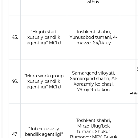
30-uy
“Hr job start
Toshkent shahri,
45.
xususiy bandlik
Yunusobod tumani, 4-
agentligi” MChJ
mavze, 64/14-uy
Samarqand viloyati,
“Mora work group
Samarqand shahri, Al-
46.
xususiy bandlik
Xorazmiy koʻchasi,
agentligi” MChJ
79-uy 9-doʻkon
+99
Toshkent shahri,
Mirzo Ulug‘bek
“Jobex xususiy
tumani, Shukur
47.
bandlik agentligi”
Burxonov MFY, Buyuk