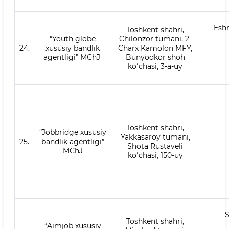
Esh
Toshkent shahri,
“Youth globe
Chilonzor tumani, 2-
24.
xususiy bandlik
Charx Kamolon MFY,
agentligi” MChJ
Bunyodkor shoh
koʻchasi, 3-a-uy
Toshkent shahri,
“Jobbridge xususiy
Yakkasaroy tumani,
25.
bandlik agentligi”
Shota Rustaveli
MChJ
koʻchasi, 150-uy
S
Toshkent shahri,
“Aimjob xususiy