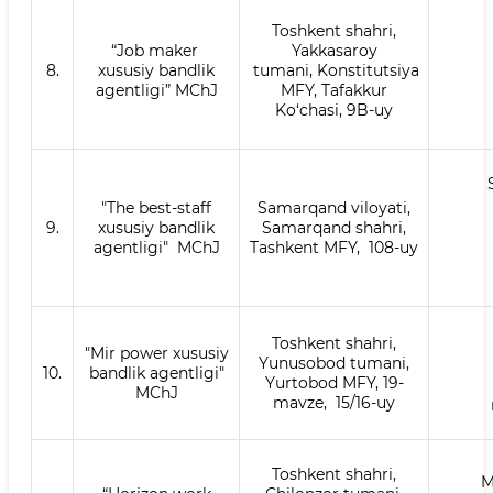
Toshkent shahri,
“Job maker
Yakkasaroy
8.
xususiy bandlik
tumani, Konstitutsiya
agentligi” MChJ
MFY, Tafakkur
Ko‘chasi, 9B-uy
"The best-staff
Samarqand viloyati,
9.
xususiy bandlik
Samarqand shahri,
agentligi" MChJ
Tashkent MFY, 108-uy
Toshkent shahri,
"Mir power xususiy
Yunusobod tumani,
10.
bandlik agentligi"
Yurtobod MFY, 19-
MChJ
mavze, 15/16-uy
Toshkent shahri,
M