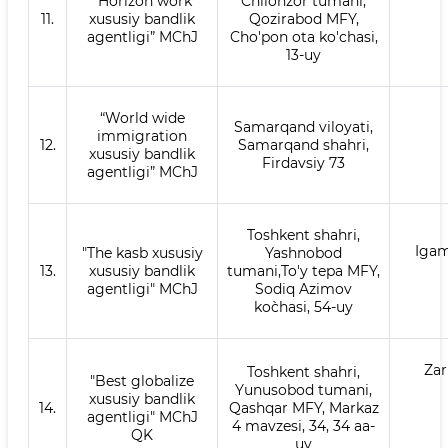
“Horizon work
Chilonzor tumani,
11.
xususiy bandlik
Qozirabod MFY,
agentligi” MChJ
Cho'pon ota ko'chasi,
13-uy
“World wide
Samarqand viloyati,
immigration
12.
Samarqand shahri,
xususiy bandlik
Firdavsiy 73
agentligi” MChJ
Toshkent shahri,
Igam
"The kasb xususiy
Yashnobod
13.
xususiy bandlik
tumani,To'y tepa MFY,
agentligi" MChJ
Sodiq Azimov
ko`chasi, 54-uy
Zar
Toshkent shahri,
"Best globalize
Yunusobod tumani,
xususiy bandlik
14.
Qashqar MFY, Markaz
agentligi" MChJ
4 mavzesi, 34, 34 aa-
QK
uy