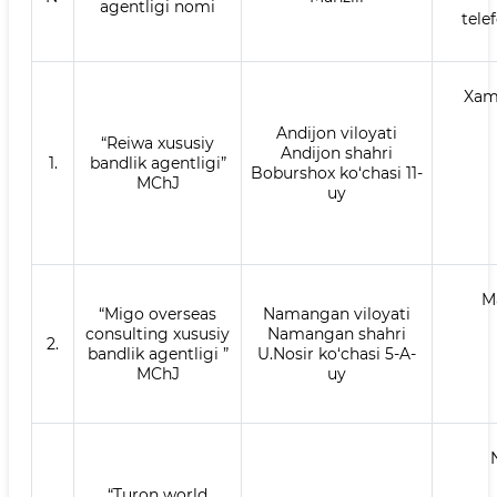
agentligi nomi
tele
Xamr
Andijon viloyati
“Reiwa xususiy
Andijon shahri
1.
bandlik agentligi”
Boburshox ko‘chasi 11-
MChJ
uy
M
“Migo overseas
Namangan viloyati
consulting xususiy
Namangan shahri
2.
bandlik agentligi ”
U.Nosir ko‘chasi 5-A-
MChJ
uy
“Turon world