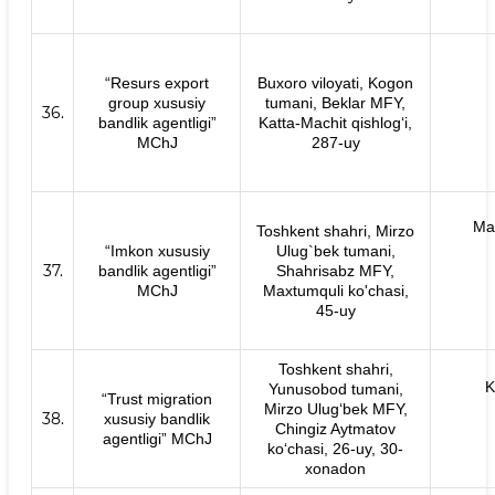
“Resurs export
Buxoro viloyati, Kogon
group xususiy
tumani, Beklar MFY,
36.
bandlik agentligi”
Katta-Machit qishlogʻi,
MChJ
287-uy
Ma
Toshkent shahri, Mirzo
“Imkon xususiy
Ulug`bek tumani,
37.
bandlik agentligi”
Shahrisabz MFY,
MChJ
Maxtumquli ko'chasi,
45-uy
Toshkent shahri,
K
Yunusobod tumani,
“Trust migration
Mirzo Ulugʻbek MFY,
38.
xususiy bandlik
Chingiz Aytmatov
agentligi” MChJ
koʻchasi, 26-uy, 30-
xonadon