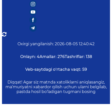
Oxirgi yangilanish
:
2026-08-05 12:40:42
Onlayn:
4
Amallar:
276
Tashriflar:
138
Veb-saytdagi o‘rtacha vaqt:
59
Diqqat! Agar siz matnda xatoliklarni aniqlasangiz,
ma’muriyatni xabardor qilish uchun ularni belgilab,
pastda hosil bo‘ladigan tugmani bosing