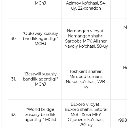
MChJ
Azimov ko'chasi, 54-
uy, 22-xonadon
M
Namangan viloyati,
“Oukaway xususiy
Namangan shahri,
30.
bandlik agentligi”
Sardoba MFY, Alisher
MCHJ
Navoiy ko‘chasi, 58-uy
H
Toshkent shahar,
“Bestwill xususiy
Mirobod tumani,
31.
bandlik agentligi”
Nukus koʻchasi, 72B-
MChJ
uy
Buxoro viloyati,
“World bridge
Buxoro shahri, Sitorai
32.
xususiy bandlik
Mohi Xosa MFY,
agentligi” MChJ
Gʼijduvon koʻchasi,
+998
252-uy