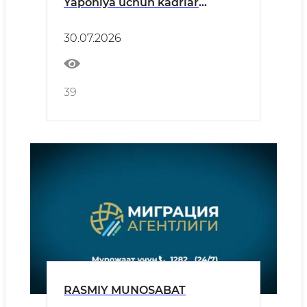
Yaponiya uchun kadrlar
tayyorlash bo‘yicha namunali
dars o‘tkazib, xalqaro e’tiborga
30.07.2026
sazovor bo‘ldi
39
RASMIY MUNOSABAT