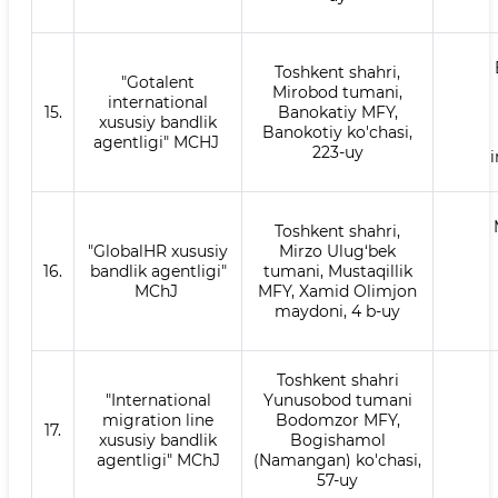
Toshkent shahri,
"Gotalent
Mirobod tumani,
international
15.
Banokatiy MFY,
xususiy bandlik
Banokotiy ko'chasi,
agentligi" MCHJ
223-uy
Toshkent shahri,
"GlobalHR xususiy
Mirzo Ulug‘bek
16.
bandlik agentligi"
tumani, Mustaqillik
MChJ
MFY, Xamid Olimjon
maydoni, 4 b-uy
Toshkent shahri
"International
Yunusobod tumani
migration line
Bodomzor MFY,
17.
xususiy bandlik
Bogishamol
agentligi" MChJ
(Namangan) ko'chasi,
57-uy