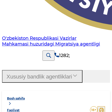
O'zbekiston Respublikasi Vazirlar
Mahkamasi huzuridagi Migratsiya agentligi
1282
;
Xususiy bandlik agentliklari
Bosh sahifa
16
+
Faoliyat