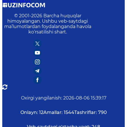
info@mfa.uz
© 2001-
2026
Barcha huquqlar
himoyalangan. Ushbu veb-saytdagi
ma’lumotlardan foydalanganda havola
ko‘rsatilishi shart.
Oxirgi yangilanish
:
2026-08-06 15:39:17
Onlayn:
12
Amallar:
1544
Tashriflar:
790
Veb-saytdagi o‘rtacha vaqt:
248