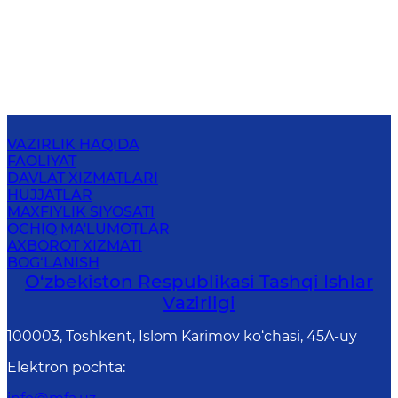
VAZIRLIK HAQIDA
FAOLIYAT
DAVLAT XIZMATLARI
HUJJATLAR
MAXFIYLIK SIYOSATI
OCHIQ MA'LUMOTLAR
AXBOROT XIZMATI
BOG‘LANISH
O‘zbеkistоn Rеspublikаsi Tashqi Ishlаr
Vаzirligi
100003, Toshkent, Islom Karimov ko‘chasi, 45A-uy
Elektron pochta
: