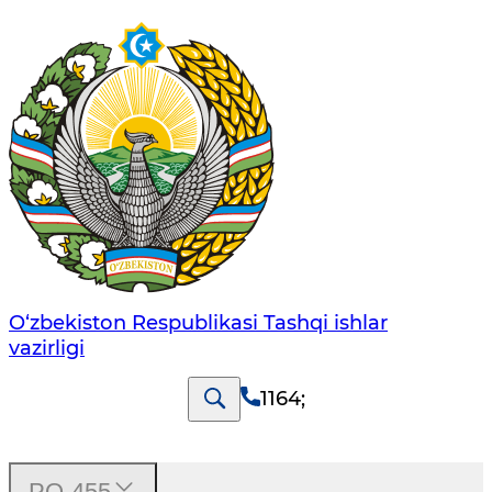
O‘zbеkistоn Rеspublikаsi Tashqi ishlаr
vаzirligi
1164
;
PQ-455