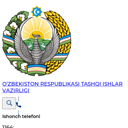
O‘ZBЕKISTОN RЕSPUBLIKАSI TASHQI ISHLАR
VАZIRLIGI
Ishonch telefoni
1164
;