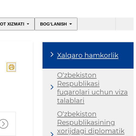
Respublikasi vizasi
OT XIZMATI
BOG‘LANISH
Elektron hukumat
Xalqaro hamkorlik
O‘zbekiston
Respublikasi
fuqarolari uchun viza
talablari
O‘zbekiston
Respublikasining
xorijdagi diplomatik