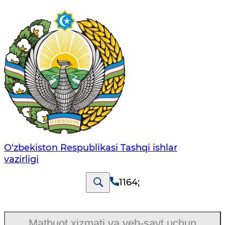
O‘zbеkistоn Rеspublikаsi Tashqi ishlаr
vаzirligi
1164
;
Matbuot xizmati va veb-sayt uchun