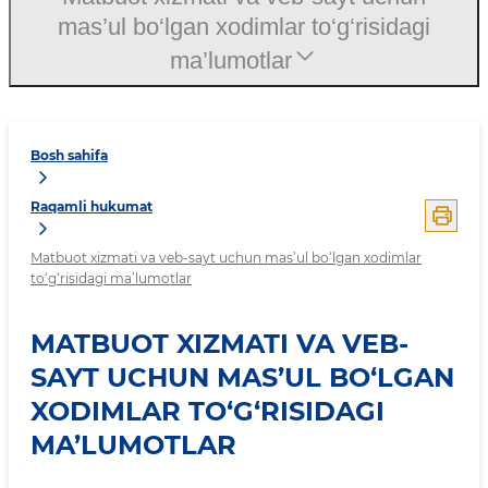
mas’ul bo‘lgan xodimlar to‘g‘risidagi
ma’lumotlar
Bosh sahifa
Raqamli hukumat
Matbuot xizmati va veb-sayt uchun mas’ul bo‘lgan xodimlar
to‘g‘risidagi ma’lumotlar
MATBUOT XIZMATI VA VEB-
SAYT UCHUN MAS’UL BO‘LGAN
XODIMLAR TO‘G‘RISIDAGI
MA’LUMOTLAR