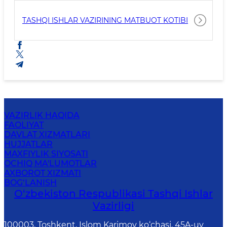
TASHQI ISHLAR VAZIRINING MATBUOT KOTIBI
VAZIRLIK HAQIDA
FAOLIYAT
DAVLAT XIZMATLARI
HUJJATLAR
MAXFIYLIK SIYOSATI
OCHIQ MA'LUMOTLAR
AXBOROT XIZMATI
BOG‘LANISH
O‘zbеkistоn Rеspublikаsi Tashqi Ishlаr
Vаzirligi
100003, Toshkent, Islom Karimov ko‘chasi, 45A-uy