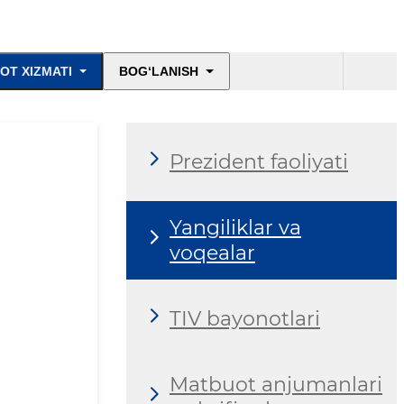
OT XIZMATI
BOG‘LANISH
Prezident faoliyati
Yangiliklar va
voqealar
TIV bayonotlari
Matbuot anjumanlari