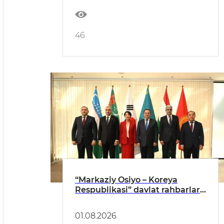
46
“Markaziy Osiyo – Koreya
Respublikasi” davlat rahbarlari
sammitiga tayyorgarlik
bo‘yicha yuqori mansabdor
01.08.2026
shaxslarning yig‘ilishi Ostona