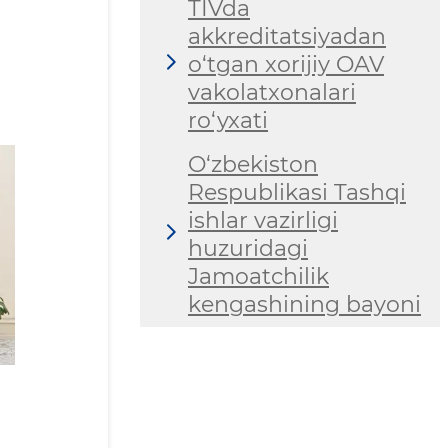
TIVda
akkreditatsiyadan
o‘tgan xorijiy OAV
vakolatxonalari
ro‘yxati
O‘zbekiston
Respublikasi Tashqi
ishlar vazirligi
huzuridagi
Jamoatchilik
kengashining bayoni