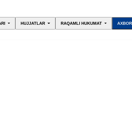
ARI
HUJJATLAR
RAQAMLI HUKUMAT
AXBOR