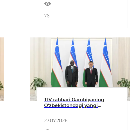
76
TIV rahbari Gambiyaning
O‘zbekistondagi yangi
tayinlangan elchisidan ishonch
yorliqlarini qabul qildi
27.07.2026