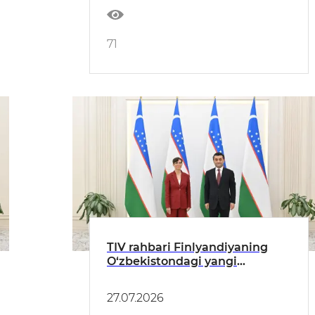
71
TIV rahbari Finlyandiyaning
O‘zbekistondagi yangi
tayinlangan elchisidan ishonch
yorliqlarini qabul qildi
27.07.2026