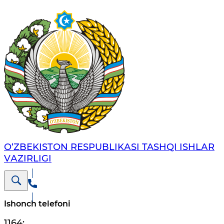
O‘ZBЕKISTОN RЕSPUBLIKАSI TASHQI ISHLАR
VАZIRLIGI
Ishonch telefoni
1164
;