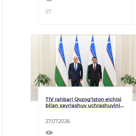
57
TIV rahbari Qozog‘iston elchisi
bilan xayrlashuv uchrashuvini
o‘tkazdi
27.07.2026