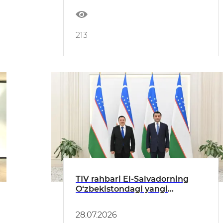
masalalari muhokama qilindi
213
TIV rahbari El-Salvadorning
O‘zbekistondagi yangi
tayinlangan elchisidan ishonch
yorliqlarini qabul qildi
28.07.2026