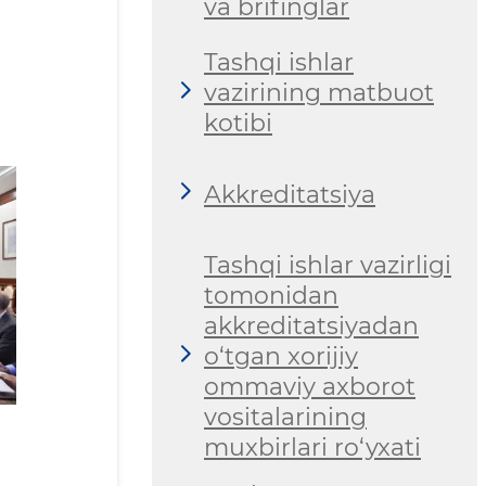
va brifinglar
Tashqi ishlar
vazirining matbuot
kotibi
Akkreditatsiya
Tashqi ishlar vazirligi
tomonidan
akkreditatsiyadan
o‘tgan xorijiy
ommaviy axborot
vositalarining
muxbirlari ro‘yxati