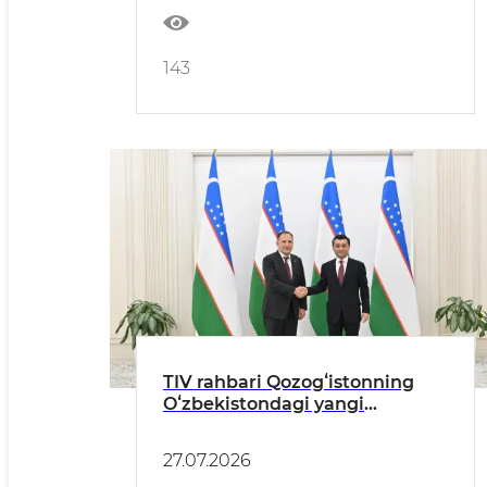
shahrida bo‘lib o‘tdi
143
TIV rahbari Qozogʻistonning
Oʻzbekistondagi yangi
tayinlangan elchisidan ishonch
yorliqlari nusxalarini qabul
27.07.2026
qildi