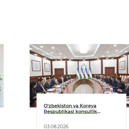
O‘zbekiston va Koreya
Respublikasi konsullik
hamkorligini rivojlantirish
hamda fuqarolar mobilligi
03.08.2026
imkoniyatlarini kengaytirish