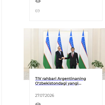
69
TIV rahbari Argentinaning
O‘zbekistondagi yangi
tayinlangan elchisidan ishonch
yorliqlarini qabul qildi
27.07.2026