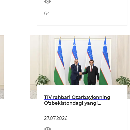
64
TIV rahbari Ozarbayjonning
O‘zbekistondagi yangi
tayinlangan elchisidan ishonch
yorliqlari nusxalarini qabul
27.07.2026
qildi