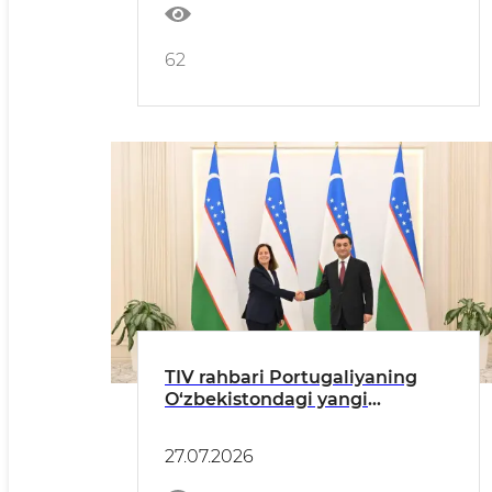
62
TIV rahbari Portugaliyaning
O‘zbekistondagi yangi
tayinlangan elchisidan ishonch
yorliqlarini qabul qildi
27.07.2026