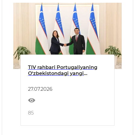
TIV rahbari Portugaliyaning
O‘zbekistondagi yangi
tayinlangan elchisidan ishonch
yorliqlarini qabul qildi
27.07.2026
85