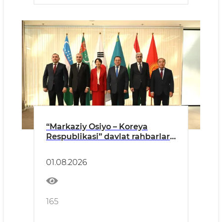
“Markaziy Osiyo – Koreya
Respublikasi” davlat rahbarlari
sammitiga tayyorgarlik
bo‘yicha yuqori mansabdor
01.08.2026
shaxslarning yig‘ilishi Ostona
shahrida bo‘lib o‘tdi
165