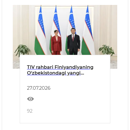
TIV rahbari Finlyandiyaning
O‘zbekistondagi yangi
tayinlangan elchisidan ishonch
yorliqlarini qabul qildi
27.07.2026
92