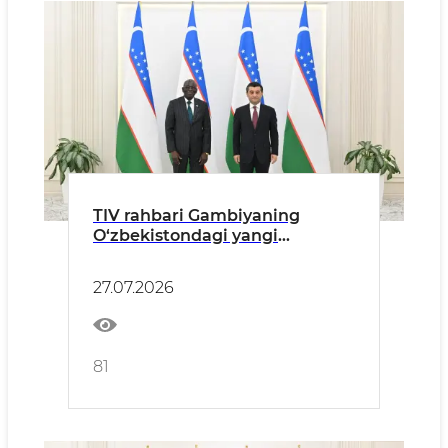
TIV rahbari Gambiyaning
O‘zbekistondagi yangi
tayinlangan elchisidan ishonch
yorliqlarini qabul qildi
27.07.2026
81