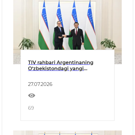
TIV rahbari Argentinaning
O‘zbekistondagi yangi
tayinlangan elchisidan ishonch
yorliqlarini qabul qildi
27.07.2026
69