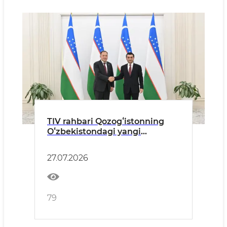
TIV rahbari Qozogʻistonning
Oʻzbekistondagi yangi
tayinlangan elchisidan ishonch
yorliqlari nusxalarini qabul
27.07.2026
qildi
79