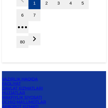
1
2
3
4
5
6
7
80
VAZIRLIK HAQIDA
FAOLIYAT
DAVLAT XIZMATLARI
HUJJATLAR
MAXFIYLIK SIYOSATI
OCHIQ MA'LUMOTLAR
AXBOROT XIZMATI