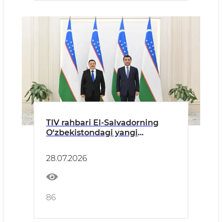
TIV rahbari El-Salvadorning
O‘zbekistondagi yangi
tayinlangan elchisidan ishonch
yorliqlarini qabul qildi
28.07.2026
86