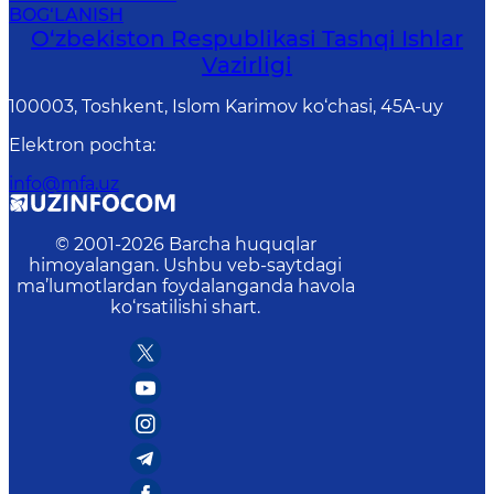
BOG‘LANISH
O‘zbеkistоn Rеspublikаsi Tashqi Ishlаr
Vаzirligi
100003, Toshkent, Islom Karimov ko‘chasi, 45A-uy
Elektron pochta
:
info@mfa.uz
© 2001-
2026
Barcha huquqlar
himoyalangan. Ushbu veb-saytdagi
ma’lumotlardan foydalanganda havola
ko‘rsatilishi shart.