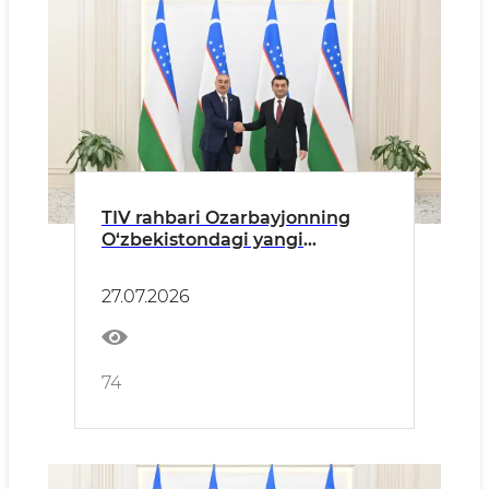
TIV rahbari Ozarbayjonning
O‘zbekistondagi yangi
tayinlangan elchisidan ishonch
yorliqlari nusxalarini qabul
27.07.2026
qildi
74