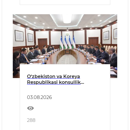
O‘zbekiston va Koreya
Respublikasi konsullik
hamkorligini rivojlantirish
hamda fuqarolar mobilligi
03.08.2026
imkoniyatlarini kengaytirish
masalalari muhokama qilindi
288