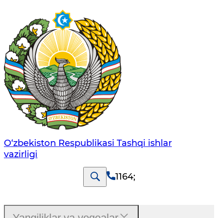
O‘zbеkistоn Rеspublikаsi Tashqi ishlаr
vаzirligi
1164
;
Yangiliklar va voqealar