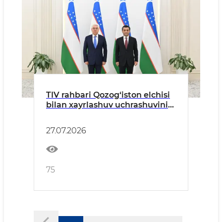
TIV rahbari Qozog‘iston elchisi
bilan xayrlashuv uchrashuvini
o‘tkazdi
27.07.2026
75