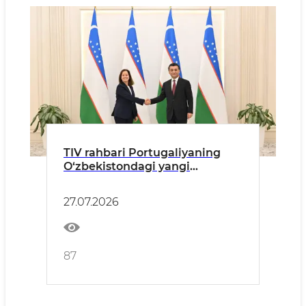
TIV rahbari Portugaliyaning
O‘zbekistondagi yangi
tayinlangan elchisidan ishonch
yorliqlarini qabul qildi
27.07.2026
87