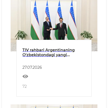
TIV rahbari Argentinaning
O‘zbekistondagi yangi
tayinlangan elchisidan ishonch
yorliqlarini qabul qildi
27.07.2026
72