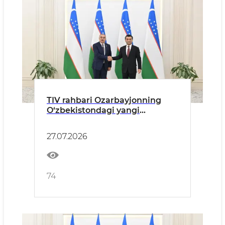
TIV rahbari Ozarbayjonning
O‘zbekistondagi yangi
tayinlangan elchisidan ishonch
yorliqlari nusxalarini qabul
27.07.2026
qildi
74