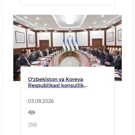
O‘zbekiston va Koreya
Respublikasi konsullik
hamkorligini rivojlantirish
hamda fuqarolar mobilligi
03.08.2026
imkoniyatlarini kengaytirish
masalalari muhokama qilindi
298