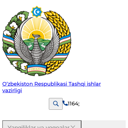
O‘zbеkistоn Rеspublikаsi Tashqi ishlаr
vаzirligi
1164
;
Yangiliklar va voqealar