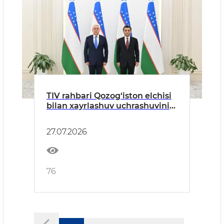
TIV rahbari Qozog‘iston elchisi
bilan xayrlashuv uchrashuvini
o‘tkazdi
27.07.2026
76