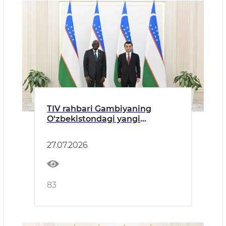
TIV rahbari Gambiyaning
O‘zbekistondagi yangi
tayinlangan elchisidan ishonch
yorliqlarini qabul qildi
27.07.2026
83