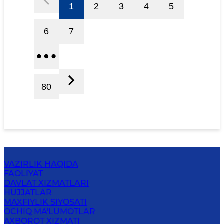
1
2
3
4
5
6
7
80
VAZIRLIK HAQIDA
FAOLIYAT
DAVLAT XIZMATLARI
HUJJATLAR
MAXFIYLIK SIYOSATI
OCHIQ MA'LUMOTLAR
AXBOROT XIZMATI