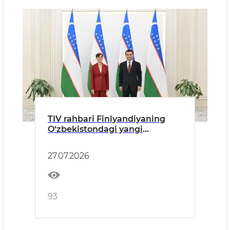
TIV rahbari Finlyandiyaning
O‘zbekistondagi yangi
tayinlangan elchisidan ishonch
yorliqlarini qabul qildi
27.07.2026
93