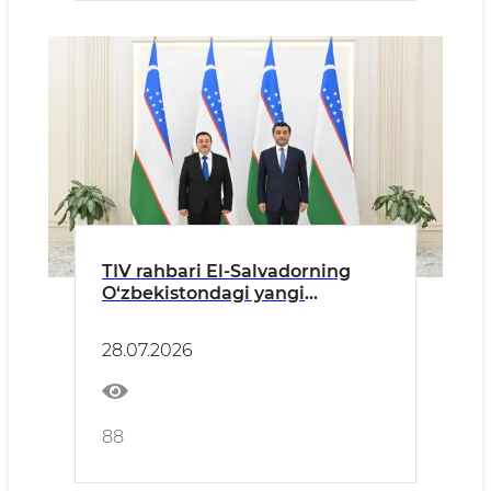
TIV rahbari El-Salvadorning
O‘zbekistondagi yangi
tayinlangan elchisidan ishonch
yorliqlarini qabul qildi
28.07.2026
88