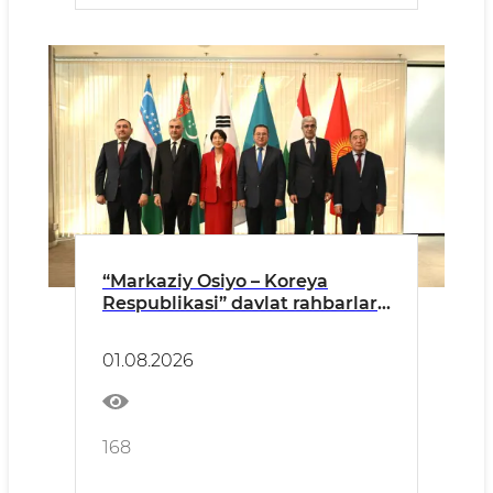
“Markaziy Osiyo – Koreya
Respublikasi” davlat rahbarlari
sammitiga tayyorgarlik
bo‘yicha yuqori mansabdor
01.08.2026
shaxslarning yig‘ilishi Ostona
shahrida bo‘lib o‘tdi
168