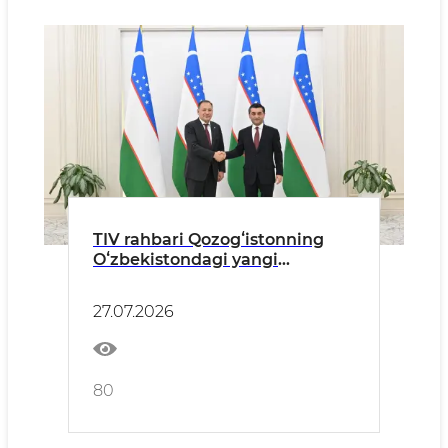
TIV rahbari Qozogʻistonning
Oʻzbekistondagi yangi
tayinlangan elchisidan ishonch
yorliqlari nusxalarini qabul
27.07.2026
qildi
80