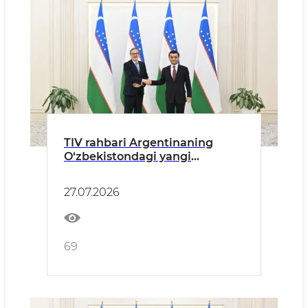
TIV rahbari Argentinaning
O‘zbekistondagi yangi
tayinlangan elchisidan ishonch
yorliqlarini qabul qildi
27.07.2026
69