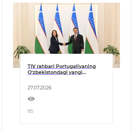
TIV rahbari Portugaliyaning
O‘zbekistondagi yangi
tayinlangan elchisidan ishonch
yorliqlarini qabul qildi
27.07.2026
85