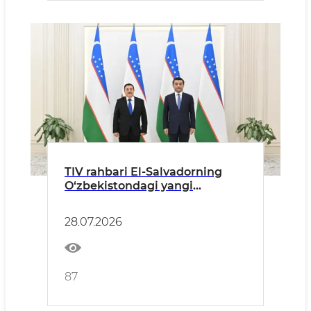
TIV rahbari El-Salvadorning
O‘zbekistondagi yangi
tayinlangan elchisidan ishonch
yorliqlarini qabul qildi
28.07.2026
87