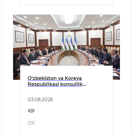
O‘zbekiston va Koreya
Respublikasi konsullik
hamkorligini rivojlantirish
hamda fuqarolar mobilligi
03.08.2026
imkoniyatlarini kengaytirish
masalalari muhokama qilindi
291