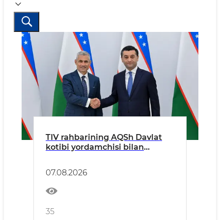
TIV rahbarining AQSh Davlat
kotibi yordamchisi bilan
uchrashuvi toʻgʻrisida
07.08.2026
35