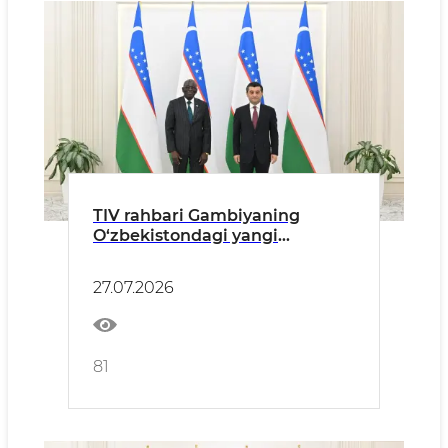
TIV rahbari Gambiyaning
O‘zbekistondagi yangi
tayinlangan elchisidan ishonch
yorliqlarini qabul qildi
27.07.2026
81