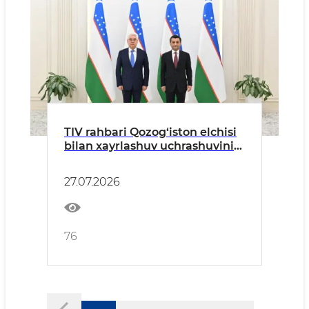
TIV rahbari Qozog‘iston elchisi
bilan xayrlashuv uchrashuvini
o‘tkazdi
27.07.2026
76