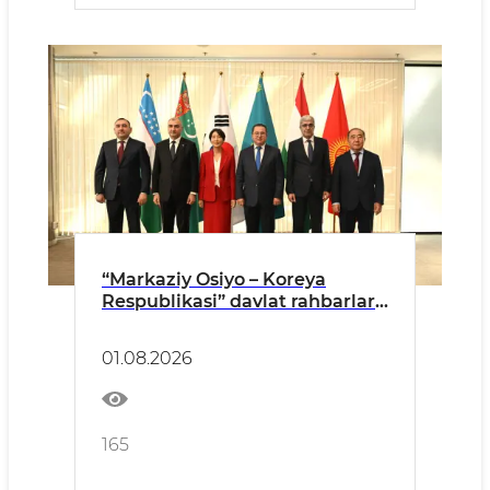
“Markaziy Osiyo – Koreya
Respublikasi” davlat rahbarlari
sammitiga tayyorgarlik
bo‘yicha yuqori mansabdor
01.08.2026
shaxslarning yig‘ilishi Ostona
shahrida bo‘lib o‘tdi
165