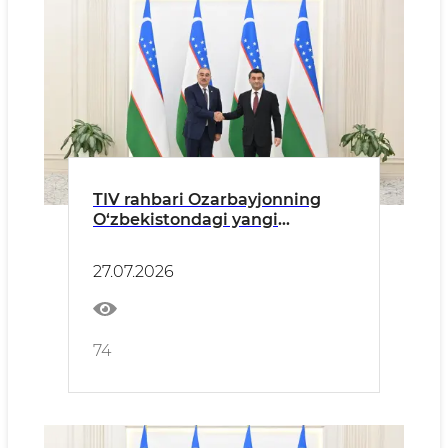
TIV rahbari Ozarbayjonning
O‘zbekistondagi yangi
tayinlangan elchisidan ishonch
yorliqlari nusxalarini qabul
27.07.2026
qildi
74