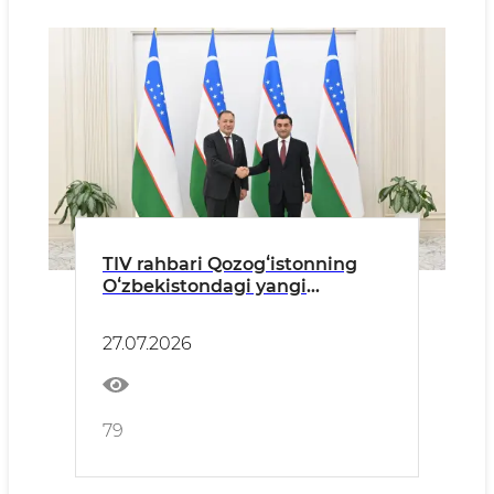
TIV rahbari Qozogʻistonning
Oʻzbekistondagi yangi
tayinlangan elchisidan ishonch
yorliqlari nusxalarini qabul
27.07.2026
qildi
79