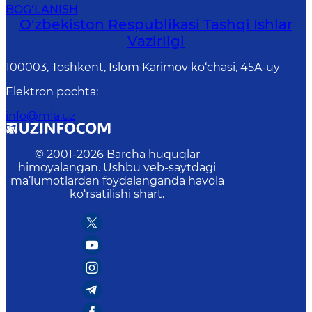
BOG‘LANISH
O‘zbеkistоn Rеspublikаsi Tashqi Ishlаr
Vаzirligi
100003, Toshkent, Islom Karimov ko‘chasi, 45A-uy
Elektron pochta
:
info@mfa.uz
© 2001-
2026
Barcha huquqlar
himoyalangan. Ushbu veb-saytdagi
ma’lumotlardan foydalanganda havola
ko‘rsatilishi shart.