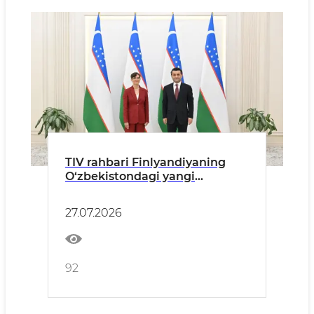
TIV rahbari Finlyandiyaning
O‘zbekistondagi yangi
tayinlangan elchisidan ishonch
yorliqlarini qabul qildi
27.07.2026
92