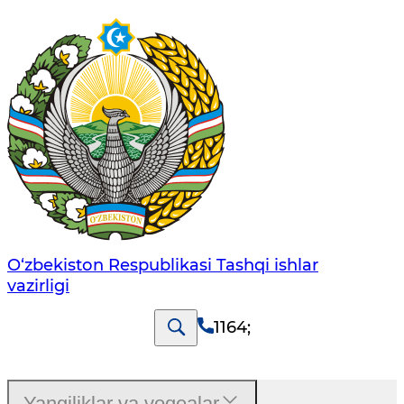
O‘zbеkistоn Rеspublikаsi Tashqi ishlаr
vаzirligi
1164
;
Yangiliklar va voqealar