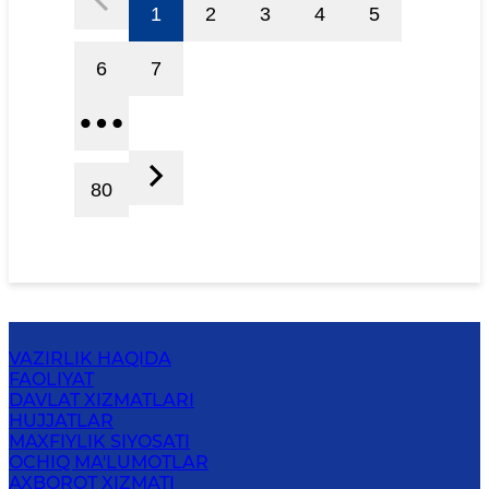
1
2
3
4
5
6
7
80
VAZIRLIK HAQIDA
FAOLIYAT
DAVLAT XIZMATLARI
HUJJATLAR
MAXFIYLIK SIYOSATI
OCHIQ MA'LUMOTLAR
AXBOROT XIZMATI