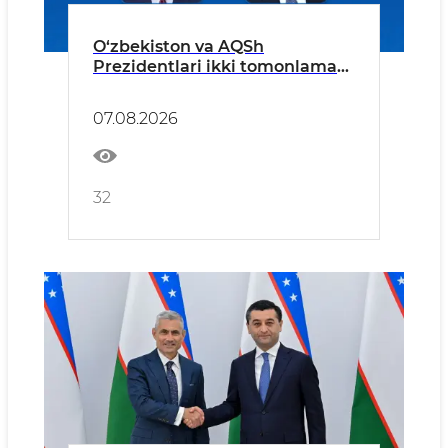
O‘zbekiston va AQSh
Prezidentlari ikki tomonlama
munosabatlarni yanada
mustahkamlash istiqbollarini
07.08.2026
muhokama qildilar
32