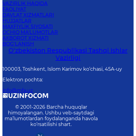
VAZIRLIK HAQIDA
FAOLIYAT
DAVLAT XIZMATLARI
HUJJATLAR
MAXFIYLIK SIYOSATI
OCHIQ MA'LUMOTLAR
AXBOROT XIZMATI
BOG‘LANISH
O‘zbеkistоn Rеspublikаsi Tashqi Ishlаr
Vаzirligi
100003, Toshkent, Islom Karimov ko‘chasi, 45A-uy
Elektron pochta
:
info@mfa.uz
© 2001-
2026
Barcha huquqlar
himoyalangan. Ushbu veb-saytdagi
ma’lumotlardan foydalanganda havola
ko‘rsatilishi shart.