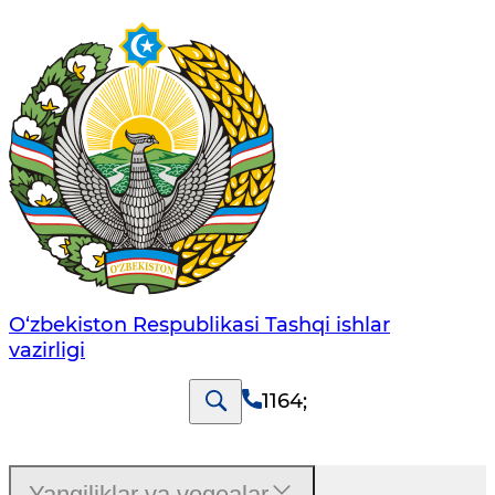
O‘zbеkistоn Rеspublikаsi Tashqi ishlаr
vаzirligi
1164
;
Yangiliklar va voqealar