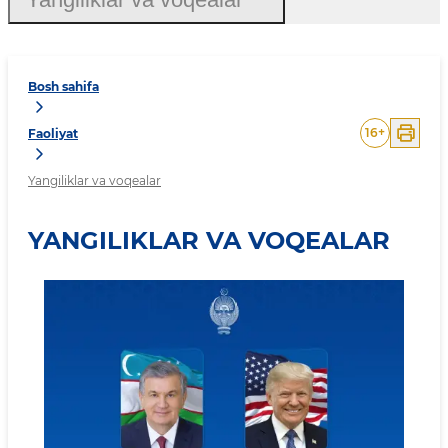
Bosh sahifa
16
+
Faoliyat
Yangiliklar va voqealar
YANGILIKLAR VA VOQEALAR