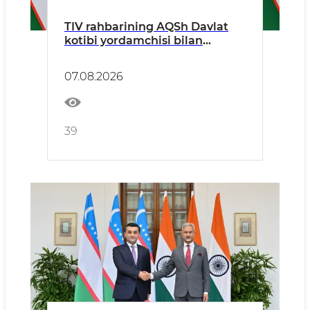
TIV rahbarining AQSh Davlat
kotibi yordamchisi bilan
uchrashuvi toʻgʻrisida
07.08.2026
39