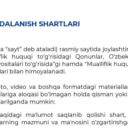
DALANISH SHARTLARI
a “sayt” deb ataladi) rasmiy saytida joylashti
lik huquqi to‘g‘risidagi Qonunlar, O‘zbek
italari to‘g‘risida”gi hamda “Mualliflik huq
ari bilan himoyalanadi.
foto, video va boshqa formatdagi materialla
dlariga aloqasi bo‘lmagan holda qisman yoki 
ajarilganda mumkin:
idagi maʼlumot saqlanib qolishi shart, 
arning mazmuni va maʼnosini o‘zgartirishga