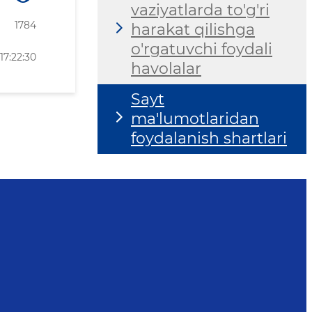
vaziyatlarda to'g'ri
1784
harakat qilishga
o'rgatuvchi foydali
17:22:30
havolalar
Sayt
ma'lumotlaridan
foydalanish shartlari