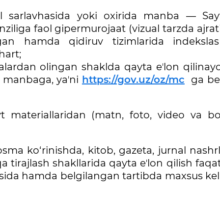
al sarlavhasida yoki oxirida manba — Say
iliga faol gipermurojaat (vizual tarzda ajrat
gan hamda qidiruv tizimlarida indeksla
hart;
lardan olingan shaklda qayta eʼlon qilinay
sl manbaga, yaʼni
https://gov.uz/oz/mc
ga ber
t materiallaridan (matn, foto, video va b
osma ko‘rinishda, kitob, gazeta, jurnal nashr
tirajlash shakllarida qayta eʼlon qilish faqa
osida hamda belgilangan tartibda maxsus kel