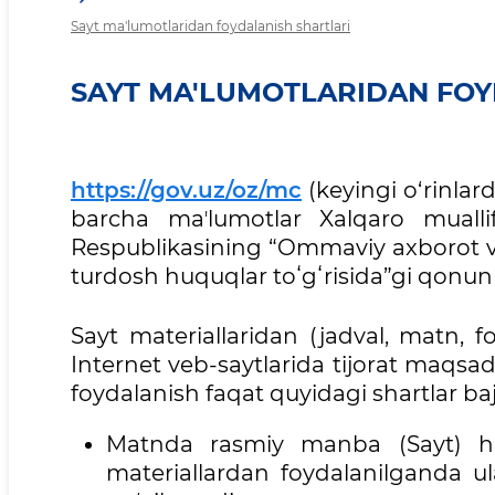
Sayt ma'lumotlaridan foydalanish shartlari
SAYT MA'LUMOTLARIDAN FOY
https://gov.uz/oz/mc
(keyingi o‘rinlard
barcha maʼlumotlar Xalqaro muallif
Respublikasining “Ommaviy axborot vos
turdosh huquqlar toʻgʻrisida”gi qonunl
Sayt materiallaridan (jadval, matn, 
Internet veb-saytlarida tijorat maqsa
foydalanish faqat quyidagi shartlar b
Matnda rasmiy manba (Sayt) haq
materiallardan foydalanilganda ul