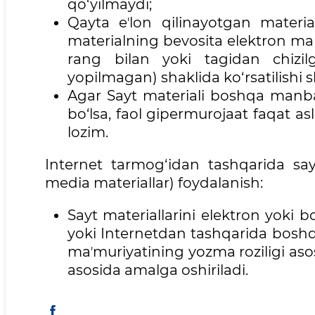
qo‘yilmaydi;
Qayta eʼlon qilinayotgan materi
materialning bevosita elektron manz
rang bilan yoki tagidan chizil
yopilmagan) shaklida ko‘rsatilishi s
Agar Sayt materiali boshqa manba
bo‘lsa, faol gipermurojaat faqat a
lozim.
Internet tarmog‘idan tashqarida say
media materiallar) foydalanish:
Sayt materiallarini elektron yoki b
yoki Internetdan tashqarida boshqa 
maʼmuriyatining yozma roziligi as
asosida amalga oshiriladi.