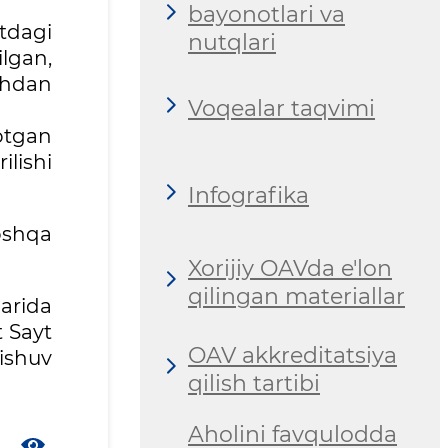
bayonotlari va
tdagi
nutqlari
ilgan,
shdan
Voqealar taqvimi
otgan
ilishi
Infografika
oshqa
Xorijiy OAVda e'lon
qilingan materiallar
larida
t Sayt
OAV akkreditatsiya
ishuv
qilish tartibi
Aholini favqulodda