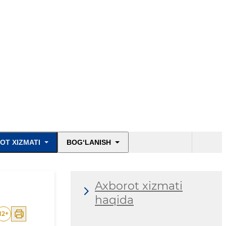
OT XIZMATI
BOG‘LANISH
Axborot xizmati
haqida
12
+