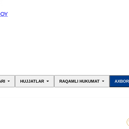
JOY
ARI
HUJJATLAR
RAQAMLI HUKUMAT
AXBOR