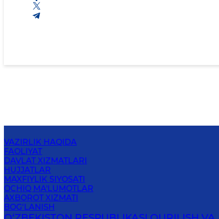
VAZIRLIK HAQIDA
FAOLIYAT
DAVLAT XIZMATLARI
HUJJATLAR
MAXFIYLIK SIYOSATI
OCHIQ MA'LUMOTLAR
AXBOROT XIZMATI
BOG‘LANISH
O‘ZBEKISTON RESPUBLIKASI QURILISH VA