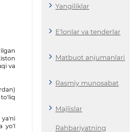
Yangiliklar
E'lonlar va tenderlar
rilgan
Matbuot anjumanlari
iston
uqi va
Rasmiy munosabat
rdan)
to‘liq
Majlislar
yaʼni
 yo‘l
Rahbariyatning