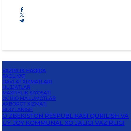
VAZIRLIK HAQIDA
FAOLIYAT
DAVLAT XIZMATLARI
HUJJATLAR
MAXFIYLIK SIYOSATI
OCHIQ MA'LUMOTLAR
AXBOROT XIZMATI
BOG‘LANISH
O‘ZBEKISTON RESPUBLIKASI QURILISH VA
UY-JOY KOMMUNAL XO‘JALIGI VAZIRLIGI