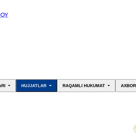
JOY
ARI
HUJJATLAR
RAQAMLI HUKUMAT
AXBOR