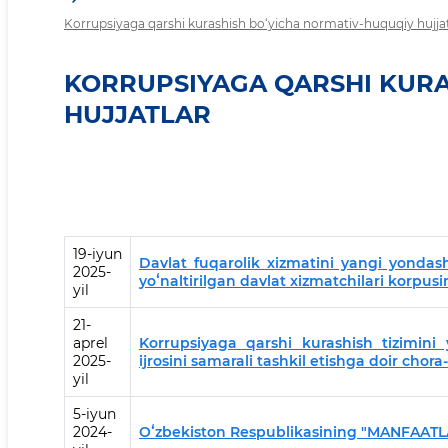
Korrupsiyaga qarshi kurashish bo‘yicha normativ-huquqiy hujjat
KORRUPSIYAGA QARSHI KURA
HUJJATLAR
19-iyun
Davlat fuqarolik xizmatini yangi yondash
2025-
yoʻnaltirilgan davlat xizmatchilari korpusin
yil
21-
aprel
Korrupsiyaga qarshi kurashish tizimini 
2025-
ijrosini samarali tashkil etishga doir chora-
yil
5-iyun
2024-
Oʻzbekiston Respublikasining "MANFAAT