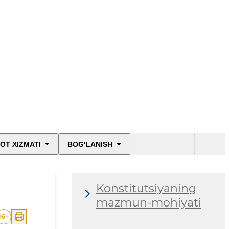
OT XIZMATI
BOG‘LANISH
Konstitutsiyaning
mazmun-mohiyati
16
+