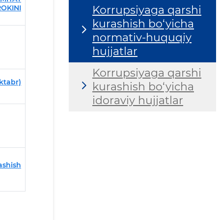
OKINI
Korrupsiyaga qarshi
kurashish bo‘yicha
normativ-huquqiy
hujjatlar
Korrupsiyaga qarshi
ktabr)
kurashish bo‘yicha
idoraviy hujjatlar
ashish