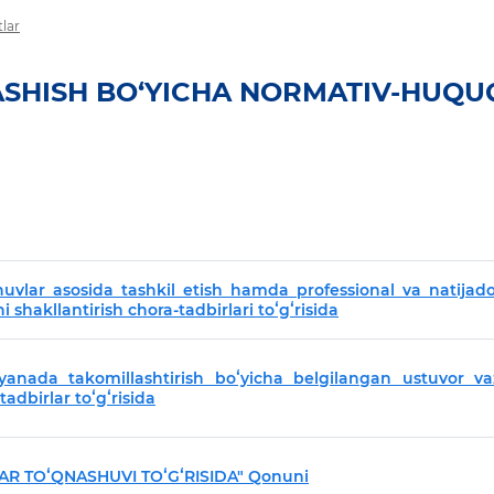
lar
SHISH BO‘YICHA NORMATIV-HUQU
uvlar asosida tashkil etish hamda professional va natijado
i shakllantirish chora-tadbirlari toʻgʻrisida
yanada takomillashtirish boʻyicha belgilangan ustuvor vaz
tadbirlar toʻgʻrisida
LAR TOʻQNASHUVI TOʻGʻRISIDA" Qonuni