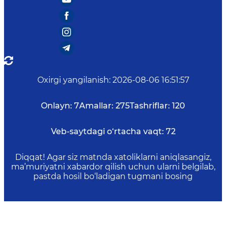
Oxirgi yangilanish
:
2026-08-06 16:51:57
Onlayn:
7
Amallar:
275
Tashriflar:
120
Veb-saytdagi o‘rtacha vaqt:
72
Diqqat! Agar siz matnda xatoliklarni aniqlasangiz,
ma’muriyatni xabardor qilish uchun ularni belgilab,
pastda hosil bo‘ladigan tugmani bosing