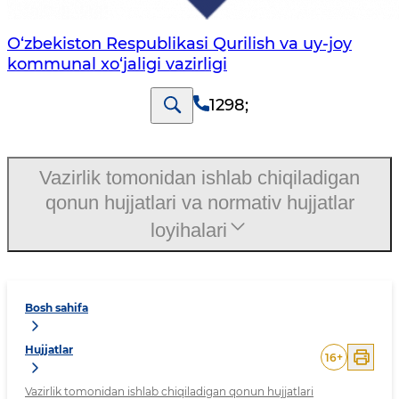
O‘zbekiston Respublikasi Qurilish va uy-joy
kommunal xo‘jaligi vazirligi
1298
;
Vazirlik tomonidan ishlab chiqiladigan
qonun hujjatlari va normativ hujjatlar
loyihalari
Bosh sahifa
Hujjatlar
16
+
Vazirlik tomonidan ishlab chiqiladigan qonun hujjatlari