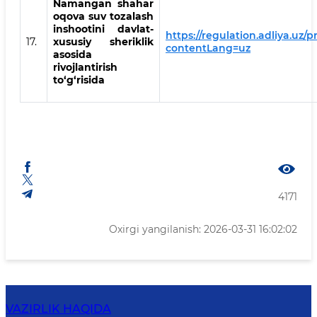
Namangan shahar
oqova suv tozalash
inshootini davlat-
https://regulation.adliya.uz/p
17.
xususiy sheriklik
contentLang=uz
asosida
rivojlantirish
to‘g‘risida
4171
Oxirgi yangilanish: 2026-03-31 16:02:02
VAZIRLIK HAQIDA