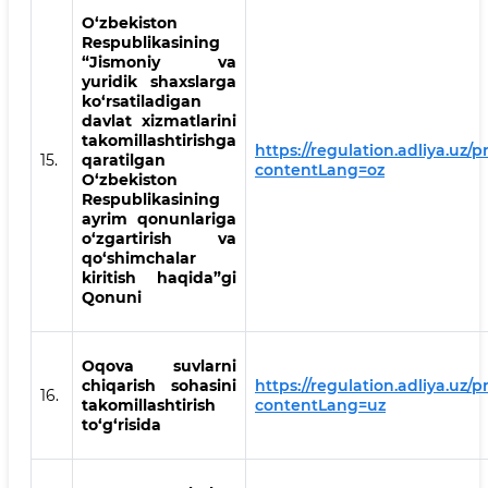
O‘zbekiston
Respublikasining
“Jismoniy va
yuridik shaxslarga
ko‘rsatiladigan
davlat xizmatlarini
takomillashtirishga
https://regulation.adliya.uz/p
15.
qaratilgan
contentLang=oz
O‘zbekiston
Respublikasining
ayrim qonunlariga
o‘zgartirish va
qo‘shimchalar
kiritish haqida”gi
Qonuni
Oqova suvlarni
chiqarish sohasini
https://regulation.adliya.uz/p
16.
takomillashtirish
contentLang=uz
to‘g‘risida