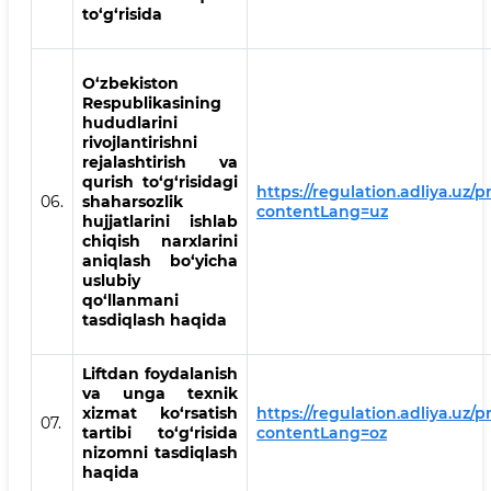
to‘g‘risida
O‘zbekiston
Respublikasining
hududlarini
rivojlantirishni
rejalashtirish va
qurish to‘g‘risidagi
https://regulation.adliya.uz/
06.
shaharsozlik
contentLang=uz
hujjatlarini ishlab
chiqish narxlarini
aniqlash bo‘yicha
uslubiy
qo‘llanmani
tasdiqlash haqida
Liftdan foydalanish
va unga texnik
xizmat ko‘rsatish
https://regulation.adliya.uz/
07.
tartibi to‘g‘risida
contentLang=oz
nizomni tasdiqlash
haqida