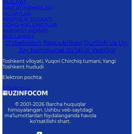
FAOLIYAT
DAVLAT XIZMATLARI
HUJJATLAR
MAXFIYLIK SIYOSATI
OCHIQ MA'LUMOTLAR
AXBOROT XIZMATI
BOG‘LANISH
O‘zbekiston Respublikasi Qurilish Va Uy-
Joy Kommunal Xo‘jaligi Vazirligi
Toshkent viloyati, Yuqori Chirchiq tumani, Yangi
Toshkent hududi
Elektron pochta
:
info@mc.uz
© 2001-
2026
Barcha huquqlar
himoyalangan. Ushbu veb-saytdagi
ma’lumotlardan foydalanganda havola
ko‘rsatilishi shart.