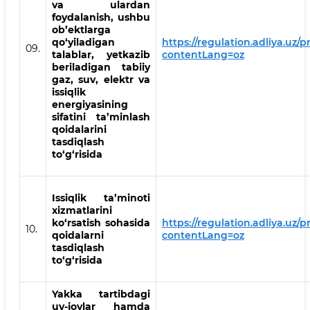
va ulardan
foydalanish, ushbu
ob’ektlarga
qo‘yiladigan
https://regulation.adliya.uz/
09.
talablar, yetkazib
contentLang=oz
beriladigan tabiiy
gaz, suv, elektr va
issiqlik
energiyasining
sifatini ta’minlash
qoidalarini
tasdiqlash
to‘g‘risida
Issiqlik ta’minoti
xizmatlarini
ko‘rsatish sohasida
https://regulation.adliya.uz/p
10.
qoidalarni
contentLang=oz
tasdiqlash
to‘g‘risida
Yakka tartibdagi
uy-joylar hamda