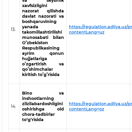
va seysmik
xavfsizligini
nazorat qilishda
davlat nazorati va
boshqaruvining
yanada
https://regulation.adliya.uz/p
13.
takomillashtirilishi
contentLang=uz
munosabati bilan
Oʻzbekiston
Respublikasining
ayrim qonun
hujjatlariga
oʻzgartirish va
qoʻshimchalar
kiritish toʻgʻrisida
Bino va
inshootlarning
zilzilabardoshligini
https://regulation.adliya.uz/p
14.
oshirishga oid
contentLang=oz
chora-tadbirlar
to‘g‘risida