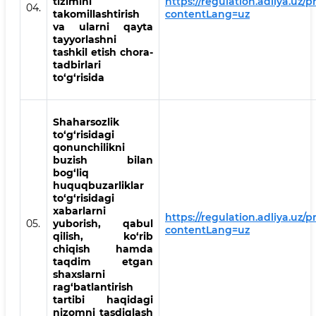
tizimini
https://regulation.adliya.uz/
04.
takomillashtirish
contentLang=uz
va ularni qayta
tayyorlashni
tashkil etish chora-
tadbirlari
to‘g‘risida
Shaharsozlik
to‘g‘risidagi
qonunchilikni
buzish bilan
bog‘liq
huquqbuzarliklar
to‘g‘risidagi
xabarlarni
https://regulation.adliya.uz/
05.
yuborish, qabul
contentLang=uz
qilish, ko‘rib
chiqish hamda
taqdim etgan
shaxslarni
rag‘batlantirish
tartibi haqidagi
nizomni tasdiqlash