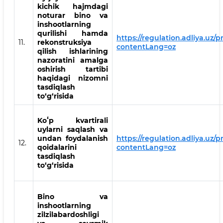
kichik hajmdagi
noturar bino va
inshootlarning
qurilishi hamda
https://regulation.adliya.uz/p
11.
rekonstruksiya
contentLang=oz
qilish ishlarining
nazoratini amalga
oshirish tartibi
haqidagi nizomni
tasdiqlash
to‘g‘risida
Koʻp kvartirali
uylarni saqlash va
undan foydalanish
https://regulation.adliya.uz/
12.
qoidalarini
contentLang=oz
tasdiqlash
to‘g‘risida
Bino va
inshootlarning
zilzilabardoshligi