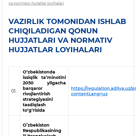
va normativ hujjatlar loyihalari
VAZIRLIK TOMONIDAN ISHLAB
CHIQILADIGAN QONUN
HUJJATLARI VA NORMATIV
HUJJATLAR LOYIHALARI
O‘zbekistonda
issiqlik ta’minotini
2050 yilgacha
barqaror
https://regulation.adliya.uz/p
01.
rivojlantirish
contentLang=uz
strategiyasini
tasdiqlash
to‘g‘risida
Oʻzbekiston
Respublikasining