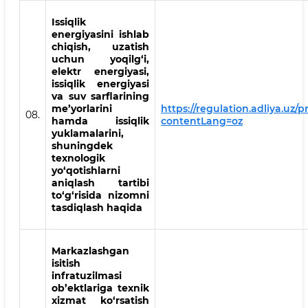
Issiqlik
energiyasini ishlab
chiqish, uzatish
uchun yoqilg‘i,
elektr energiyasi,
issiqlik energiyasi
va suv sarflarining
me’yorlarini
https://regulation.adliya.uz/p
08.
hamda issiqlik
contentLang=oz
yuklamalarini,
shuningdek
texnologik
yo‘qotishlarni
aniqlash tartibi
to‘g‘risida nizomni
tasdiqlash haqida
Markazlashgan
isitish
infratuzilmasi
ob’ektlariga texnik
xizmat ko‘rsatish