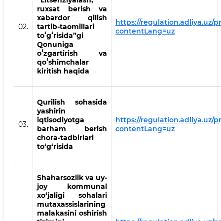
“Litsenziyalash,
ruxsat berish va
xabardor qilish
https://regulation.adliya.uz/
02.
tartib-taomillari
contentLang=uz
toʻgʻrisida”gi
Qonuniga
oʻzgartirish va
qoʻshimchalar
kiritish haqida
Qurilish sohasida
yashirin
iqtisodiyotga
https://regulation.adliya.uz/
03.
barham berish
contentLang=uz
chora-tadbirlari
to‘g‘risida
Shaharsozlik va uy-
joy kommunal
xo‘jaligi sohalari
mutaxassislarining
malakasini oshirish