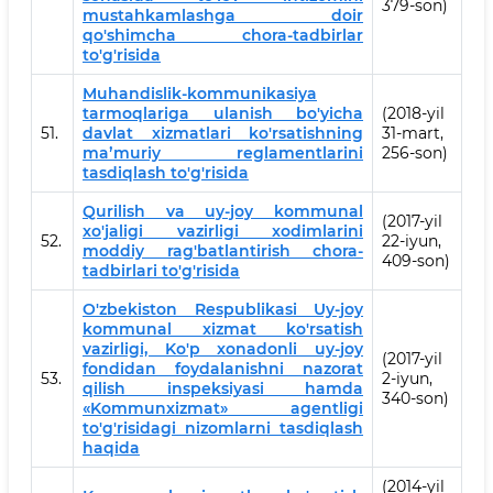
379-son)
mustahkamlashga doir
qo'shimcha chora-tadbirlar
to'g'risida
Muhandislik-kommunikasiya
tarmoqlariga ulanish bo'yicha
(2018-yil
51.
davlat xizmatlari ko'rsatishning
31-mart,
maʼmuriy reglamentlarini
256-son)
tasdiqlash to'g'risida
Qurilish va uy-joy kommunal
(2017-yil
xo'jaligi vazirligi xodimlarini
52.
22-iyun,
moddiy rag'batlantirish chora-
409-son)
tadbirlari to'g'risida
O'zbekiston Respublikasi Uy-joy
kommunal xizmat ko'rsatish
vazirligi, Ko'p xonadonli uy-joy
(2017-yil
fondidan foydalanishni nazorat
53.
2-iyun,
qilish inspeksiyasi hamda
340-son)
«Kommunxizmat» agentligi
to'g'risidagi nizomlarni tasdiqlash
haqida
(2014-yil