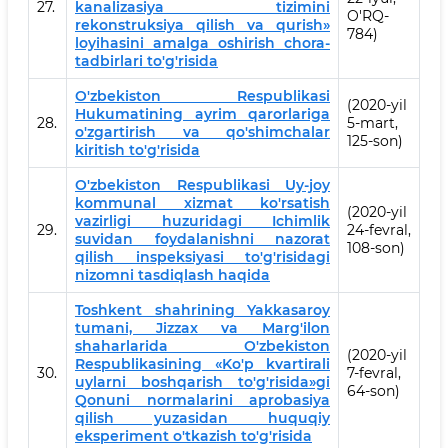
27.
kanalizasiya tizimini
O'RQ-
rekonstruksiya qilish va qurish»
784)
loyihasini amalga oshirish chora-
tadbirlari to'g'risida
O'zbekiston Respublikasi
(2020-yil
Hukumatining ayrim qarorlariga
28.
5-mart,
o'zgartirish va qo'shimchalar
125-son)
kiritish to'g'risida
O'zbekiston Respublikasi Uy-joy
kommunal xizmat ko'rsatish
(2020-yil
vazirligi huzuridagi Ichimlik
29.
24-fevral,
suvidan foydalanishni nazorat
108-son)
qilish inspeksiyasi to'g'risidagi
nizomni tasdiqlash haqida
Toshkent shahrining Yakkasaroy
tumani, Jizzax va Marg'ilon
shaharlarida O'zbekiston
(2020-yil
Respublikasining «Ko'p kvartirali
30.
7-fevral,
uylarni boshqarish to'g'risida»gi
64-son)
Qonuni normalarini aprobasiya
qilish yuzasidan huquqiy
eksperiment o'tkazish to'g'risida