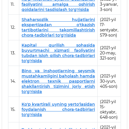
11.
faoliyatini amalga oshirish
3-yanvar,
qoidalarini tasdiqlash to'g'risida
3-son)
Shaharsozlik hujjatlarini
(2021-yil
ekspertizadan o'tkazish
17-
12.
tartibotlarini takomillashtirish
sentyabr,
chora-tadbirlari to'g'risida
579-son)
Kapital qurilish sohasida
(2021-yil
buyurtmachi xizmati faoliyatini
13.
20-may,
tubdan isloh qilish chora-tadbirlari
321-son)
to'g'risida
Bino va inshootlarning seysmik
mustahkamligini baholash hamda
(2021-yil
14.
elektron texnik pasportlarni
30-iyun,
shakllantirish tizimini joriy etish
405-son)
to'g'risida
(2021-yil
Ko'p kvartirali uyning yerto'lasidan
15-
15.
foydalanish chora-tadbirlari
oktyabr,
to'g'risida
648-son)
(2021-yil