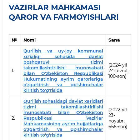
VAZIRLAR MAHKAMASI
QAROR VA FARMOYISHLARI
№
Nomi
Sana
Qurilish va uy-joy kommunal
xo'jaligi sohasida davlat
boshqaruvi tizimi
(2024-yil
takomillashtirilishi munosabati
1.
24-fevral,
bilan O'zbekiston Respublikasi
100-son)
Hukumatining ayrim qarorlariga
o'zgartirish va qo'shimchalar
kiritish to'g'risida
Qurilish sohasidagi davlat xaridlari
tizimi takomillashtirilishi
(2022-yil
munosabati bilan O'zbekiston
23-
2.
Respublikasi Vazirlar
noyabr,
Mahkamasining ayrim hujjatlariga
665-son)
o'zgartirish va qo'shimchalar
kiritish to'g'risida