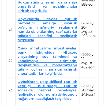
sentyabr,
Hukumatining ayrim qarorlariga
588-son)
o'zgartirish va qo'shimchalar
kiritish to'g'risida
Obyektlarda davlat qurilish
nazoratini amalga oshirish
(2020-yil
bo'yicha maʼmuriy reglament
20-
21.
hamda obʼektlarning xavf-xatarlar
avgust,
toifalari tasnifini tasdiqlash
496-son)
to'g'risida
Osiyo infratuzilma investisiyalari
banki ishtirokida «Buxoro
(2020-yil
viloyatining suv taʼminoti va
12-
22.
kanalizasiya tizimlarini
avgust,
rivojlantirish va modernizasiya
482-son)
qilish» loyihasini amalga oshirish
chora-tadbirlari to'g'risida
O'zbekiston Respublikasi Qurilish
vazirligi huzuridagi Qurilish
(2020-yil
23.
sohasida nazorat inspeksiyasi
28-may,
faoliyatiga oid normativ-huquqiy
343-son)
hujjatlarni tasdiqlash to'g'risida