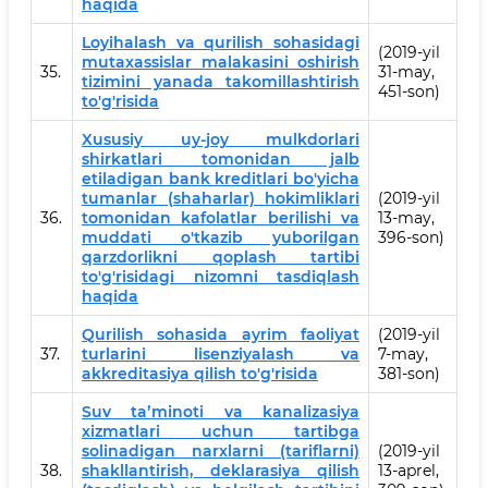
haqida
Loyihalash va qurilish sohasidagi
(2019-yil
mutaxassislar malakasini oshirish
35.
31-may,
tizimini yanada takomillashtirish
451-son)
to'g'risida
Xususiy uy-joy mulkdorlari
shirkatlari tomonidan jalb
etiladigan bank kreditlari bo'yicha
tumanlar (shaharlar) hokimliklari
(2019-yil
36.
tomonidan kafolatlar berilishi va
13-may,
muddati o'tkazib yuborilgan
396-son)
qarzdorlikni qoplash tartibi
to'g'risidagi nizomni tasdiqlash
haqida
Qurilish sohasida ayrim faoliyat
(2019-yil
37.
turlarini lisenziyalash va
7-may,
akkreditasiya qilish to'g'risida
381-son)
Suv taʼminoti va kanalizasiya
xizmatlari uchun tartibga
solinadigan narxlarni (tariflarni)
(2019-yil
38.
shakllantirish, deklarasiya qilish
13-aprel,