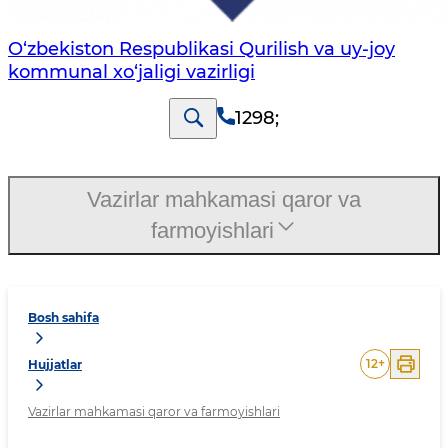
O‘zbekiston Respublikasi Qurilish va uy-joy
kommunal xo‘jaligi vazirligi
1298
;
Vazirlar mahkamasi qaror va
farmoyishlari
Bosh sahifa
12
+
Hujjatlar
Vazirlar mahkamasi qaror va farmoyishlari