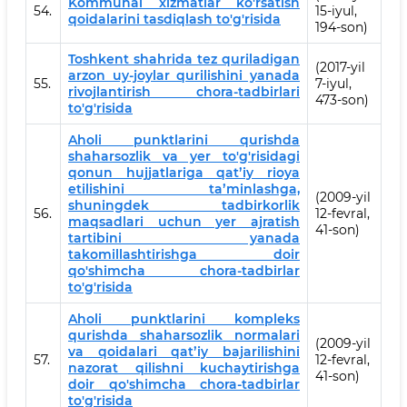
Kommunal xizmatlar ko'rsatish
54.
15-iyul,
qoidalarini tasdiqlash to'g'risida
194-son)
Toshkent shahrida tez quriladigan
(2017-yil
arzon uy-joylar qurilishini yanada
55.
7-iyul,
rivojlantirish chora-tadbirlari
473-son)
to'g'risida
Aholi punktlarini qurishda
shaharsozlik va yer to'g'risidagi
qonun hujjatlariga qatʼiy rioya
etilishini taʼminlashga,
(2009-yil
shuningdek tadbirkorlik
56.
12-fevral,
maqsadlari uchun yer ajratish
41-son)
tartibini yanada
takomillashtirishga doir
qo'shimcha chora-tadbirlar
to'g'risida
Aholi punktlarini kompleks
qurishda shaharsozlik normalari
(2009-yil
va qoidalari qatʼiy bajarilishini
57.
12-fevral,
nazorat qilishni kuchaytirishga
41-son)
doir qo'shimcha chora-tadbirlar
to'g'risida