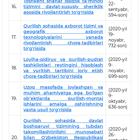
Toshkent shahar issiqlik taʼminoti
22-
16.
tizimini davlat-xususiy sheriklik
sentyabr,
asosida rivojlantirish to'g'risida
594-son)
Qurilish sohasida axborot tizimi va
(2020-yil
geografik axborot
19-
17.
texnologiyalarini yanada
noyabr,
rivojlantirish chora-tadbirlari
732-son)
to'g'risida
Loyiha-qidiruv va qurilish-pudrat
(2020-yil
tashkilotlari reytingini hisoblash
9-
18.
va yuritish tartibini joriy etish
noyabr,
chora-tadbirlari to'g'risida
699-son)
Uzoq masofada joylashgan va
(2020-yil
muhim ahamiyatga ega bo'lgan
9-
19.
obʼektlarda qurilish-montaj
oktyabr,
ishlarini amalga oshirishning
636-son)
vaxta usuli to'g'risida
Qurilish sohasida davlat
boshqaruvi tizimining tubdan
(2020-yil
takomillashtirilishi munosabati
26-
20.
bilan O'zbekiston Respublikasi