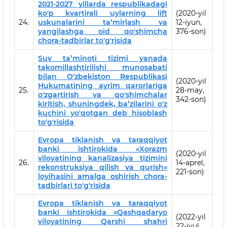
2021-2027 yillarda respublikadagi
ko'p kvartirali uylarning lift
(2020-yil
24.
uskunalarini taʼmirlash va
12-iyun,
yangilashga oid qo'shimcha
376-son)
chora-tadbirlar to'g'risida
Suv taʼminoti tizimi yanada
takomillashtirilishi munosabati
bilan O'zbekiston Respublikasi
(2020-yil
Hukumatining ayrim qarorlariga
25.
28-may,
o'zgartirish va qo'shimchalar
342-son)
kiritish, shuningdek, baʼzilarini o'z
kuchini yo'qotgan deb hisoblash
to'g'risida
Evropa tiklanish va taraqqiyot
banki ishtirokida «Xorazm
(2020-yil
viloyatining kanalizasiya tizimini
26.
14-aprel,
rekonstruksiya qilish va qurish»
221-son)
loyihasini amalga oshirish chora-
tadbirlari to'g'risida
Evropa tiklanish va taraqqiyot
banki ishtirokida «Qashqadaryo
(2022-yil
viloyatining Qarshi shahri
22-iyul,