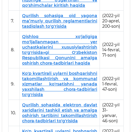
nizomga o'zgartirish va
qo'shimchalar kiritish haqida
Qurilish sohasiga oid yagona
(2022-yil
7.
maʼmuriy qurilish reglamentlarini
20-aprel,
tasdiqlash to'g'risida
200-son)
Qishloq xo'jaligiga
mo'ljallanmagan yer
(2022-yil
uchastkalarini xususiylashtirish
8.
14-fevral,
to'g'risida»gi O'zbekiston
71-son)
Respublikasi Qonunini amalga
oshirish chora-tadbirlari haqida
Ko'p kvartirali uylarni boshqarishni
takomillashtirish va kommunal
(2022-yil
9.
xizmatlar ko'rsatishni yanada
1-fevral,
yaxshilash chora-tadbirlari
47-son)
to'g'risida
Qurilish sohasida elektron davlat
(2022-yil
xaridlarini tashkil etish va amalga
31-
10.
oshirish tartibini takomillashtirish
yanvar,
chora-tadbirlari to'g'risida
46-son)
Ko'p kvartirali uylarni boshqarish
(2022-yil