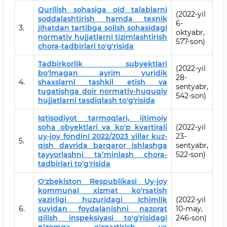
Qurilish sohasiga oid talablarni
(2022-yil
soddalashtirish hamda texnik
6-
3.
jihatdan tartibga solish sohasidagi
oktyabr,
normativ hujjatlarni tizimlashtirish
577-son)
chora-tadbirlari to'g'risida
Tadbirkorlik subyektlari
(2022-yil
bo'lmagan ayrim yuridik
28-
4.
shaxslarni tashkil etish va
sentyabr,
tugatishga doir normativ-huquqiy
542-son)
hujjatlarni tasdiqlash to'g'risida
Iqtisodiyot tarmoqlari, ijtimoiy
soha obyektlari va ko'p kvartirali
(2022-yil
uy-joy fondini 2022/2023 yillar kuz-
23-
5.
qish davrida barqaror ishlashga
sentyabr,
tayyorlashni taʼminlash chora-
522-son)
tadbirlari to'g'risida
O'zbekiston Respublikasi Uy-joy
kommunal xizmat ko'rsatish
vazirligi huzuridagi Ichimlik
(2022-yil
6.
suvidan foydalanishni nazorat
10-may,
qilish inspeksiyasi to'g'risidagi
246-son)