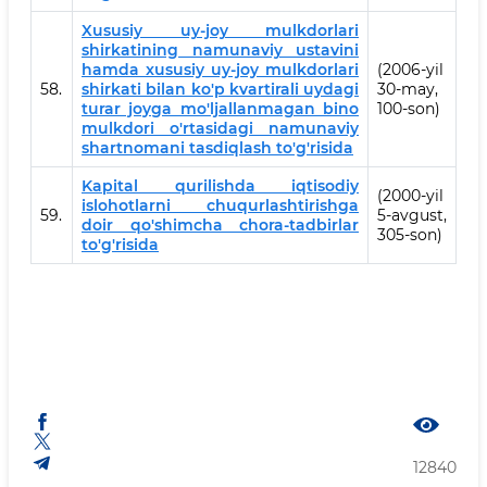
Xususiy uy-joy mulkdorlari
shirkatining namunaviy ustavini
hamda xususiy uy-joy mulkdorlari
(2006-yil
58.
shirkati bilan ko'p kvartirali uydagi
30-may,
turar joyga mo'ljallanmagan bino
100-son)
mulkdori o'rtasidagi namunaviy
shartnomani tasdiqlash to'g'risida
Kapital qurilishda iqtisodiy
(2000-yil
islohotlarni chuqurlashtirishga
59.
5-avgust,
doir qo'shimcha chora-tadbirlar
305-son)
to'g'risida
12840