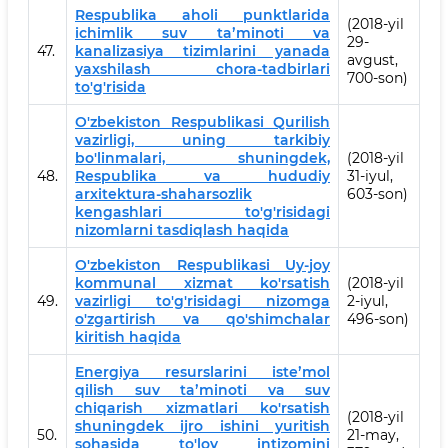
Respublika aholi punktlarida
(2018-yil
ichimlik suv taʼminoti va
29-
47.
kanalizasiya tizimlarini yanada
avgust,
yaxshilash chora-tadbirlari
700-son)
to'g'risida
O'zbekiston Respublikasi Qurilish
vazirligi, uning tarkibiy
bo'linmalari, shuningdek,
(2018-yil
48.
Respublika va hududiy
31-iyul,
arxitektura-shaharsozlik
603-son)
kengashlari to'g'risidagi
nizomlarni tasdiqlash haqida
O'zbekiston Respublikasi Uy-joy
kommunal xizmat ko'rsatish
(2018-yil
49.
vazirligi to'g'risidagi nizomga
2-iyul,
o'zgartirish va qo'shimchalar
496-son)
kiritish haqida
Energiya resurslarini isteʼmol
qilish suv taʼminoti va suv
chiqarish xizmatlari ko'rsatish
(2018-yil
shuningdek ijro ishini yuritish
50.
21-may,
sohasida to'lov intizomini