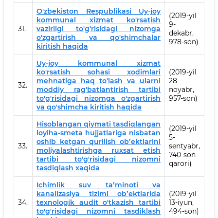
O'zbekiston Respublikasi Uy-joy
(2019-yil
kommunal xizmat ko'rsatish
9-
31.
vazirligi to'g'risidagi nizomga
dekabr,
o'zgartirish va qo'shimchalar
978-son)
kiritish haqida
Uy-joy kommunal xizmat
ko'rsatish sohasi xodimlari
(2019-yil
mehnatiga haq to'lash va ularni
28-
32.
moddiy rag'batlantirish tartibi
noyabr,
to'g'risidagi nizomga o'zgartirish
957-son)
va qo'shimcha kiritish haqida
Hisoblangan qiymati tasdiqlangan
(2019-yil
loyiha-smeta hujjatlariga nisbatan
5-
oshib ketgan qurilish obʼektlarini
33.
sentyabr,
moliyalashtirishga ruxsat etish
740-son
tartibi to'g'risidagi nizomni
qarori)
tasdiqlash xaqida
Ichimlik suv taʼminoti va
kanalizasiya tizimi obʼektlarida
(2019-yil
34.
texnologik audit o'tkazish tartibi
13-iyun,
to'g'risidagi nizomni tasdiklash
494-son)