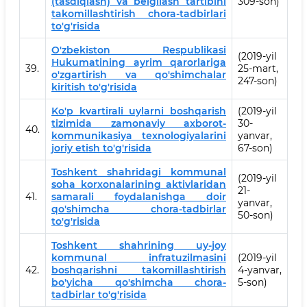
(tasdiqlash) va belgilash tartibini
309-son)
takomillashtirish chora-tadbirlari
to'g'risida
O'zbekiston Respublikasi
(2019-yil
Hukumatining ayrim qarorlariga
39.
25-mart,
o'zgartirish va qo'shimchalar
247-son)
kiritish to'g'risida
Ko'p kvartirali uylarni boshqarish
(2019-yil
tizimida zamonaviy axborot-
30-
40.
kommunikasiya texnologiyalarini
yanvar,
joriy etish to'g'risida
67-son)
Toshkent shahridagi kommunal
(2019-yil
soha korxonalarining aktivlaridan
21-
41.
samarali foydalanishga doir
yanvar,
qo'shimcha chora-tadbirlar
50-son)
to'g'risida
Toshkent shahrining uy-joy
kommunal infratuzilmasini
(2019-yil
42.
boshqarishni takomillashtirish
4-yanvar,
bo'yicha qo'shimcha chora-
5-son)
tadbirlar to'g'risida