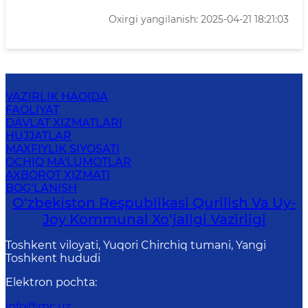
Oxirgi yangilanish: 2025-04-21 18:21:03
VAZIRLIK HAQIDA
FAOLIYAT
DAVLAT XIZMATLARI
HUJJATLAR
MAXFIYLIK SIYOSATI
OCHIQ MA'LUMOTLAR
AXBOROT XIZMATI
BOG‘LANISH
O‘zbekiston Respublikasi Qurilish Va Uy-
Joy Kommunal Xo‘jaligi Vazirligi
Toshkent viloyati, Yuqori Chirchiq tumani, Yangi
Toshkent hududi
Elektron pochta
:
info@mc.uz