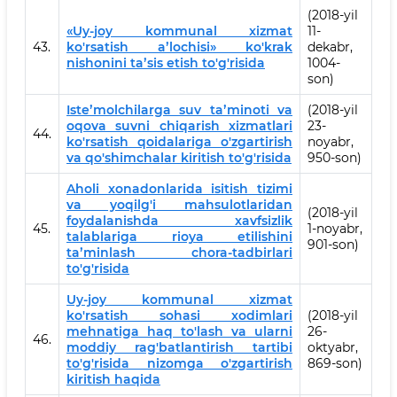
(2018-yil
«Uy-joy kommunal xizmat
11-
43.
ko'rsatish aʼlochisi» ko'krak
dekabr,
nishonini taʼsis etish to'g'risida
1004-
son)
Isteʼmolchilarga suv taʼminoti va
(2018-yil
oqova suvni chiqarish xizmatlari
23-
44.
ko'rsatish qoidalariga o'zgartirish
noyabr,
va qo'shimchalar kiritish to'g'risida
950-son)
Aholi xonadonlarida isitish tizimi
va yoqilg'i mahsulotlaridan
(2018-yil
foydalanishda xavfsizlik
45.
1-noyabr,
talablariga rioya etilishini
901-son)
taʼminlash chora-tadbirlari
to'g'risida
Uy-joy kommunal xizmat
ko'rsatish sohasi xodimlari
(2018-yil
mehnatiga haq to'lash va ularni
26-
46.
moddiy rag'batlantirish tartibi
oktyabr,
to'g'risida nizomga o'zgartirish
869-son)
kiritish haqida