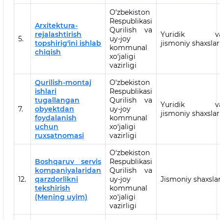
O‘zbekiston
Respublikasi
Arxitektura-
Qurilish va
rejalashtirish
Yuridik v
5.
uy-joy
topshirig‘ini ishlab
jismoniy shaxslar
kommunal
chiqish
xo‘jaligi
vazirligi
Qurilish-montaj
O‘zbekiston
ishlari
Respublikasi
tugallangan
Qurilish va
Yuridik v
7.
obyektdan
uy-joy
jismoniy shaxslar
foydalanish
kommunal
uchun
xo‘jaligi
ruxsatnomasi
vazirligi
O‘zbekiston
Boshqaruv servis
Respublikasi
kompaniyalaridan
Qurilish va
12.
qarzdorlikni
uy-joy
Jismoniy shaxsla
tekshirish
kommunal
(Mening uyim)
xo‘jaligi
vazirligi