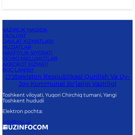
VAZIRLIK HAQIDA
FAOLIYAT
DAVLAT XIZMATLARI
HUJJATLAR
MAXFIYLIK SIYOSATI
OCHIQ MA'LUMOTLAR
AXBOROT XIZMATI
BOG‘LANISH
O‘zbekiston Respublikasi Qurilish Va Uy-
Joy Kommunal Xo‘jaligi Vazirligi
Toshkent viloyati, Yuqori Chirchiq tumani, Yangi
Toshkent hududi
Elektron pochta
:
info@mc.uz