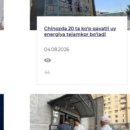
Chinozda 20 ta ko‘p qavatli uy
energiya tejamkor bo‘ladi
04.08.2026
44