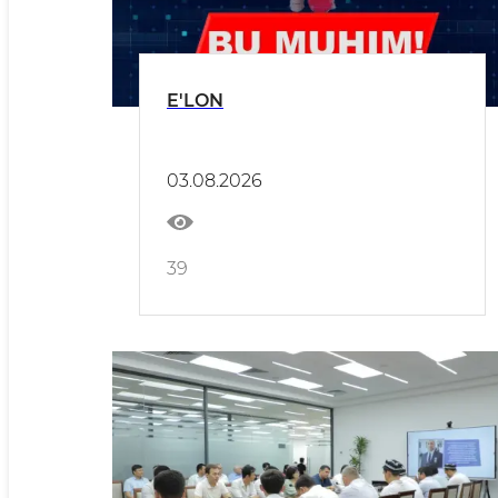
E'LON
03.08.2026
39