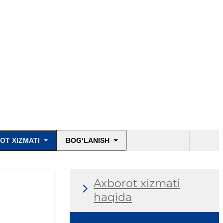
OT XIZMATI
BOG‘LANISH
Axborot xizmati
haqida