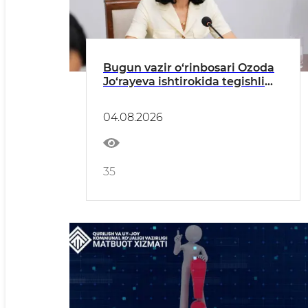
Bugun vazir o‘rinbosari Ozoda
Jo‘rayeva ishtirokida tegishli
dasturlar ijrosiga
bag‘ishlangan yig‘ilish bo‘lib
04.08.2026
o‘tdi
35