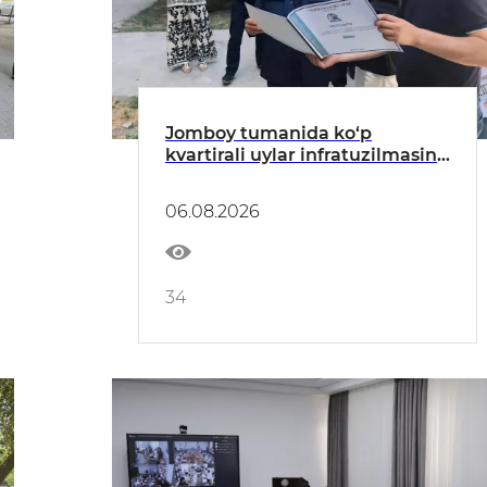
Jomboy tumanida ko‘p
kvartirali uylar infratuzilmasini
yaxshilash ishlari o‘rganildi
06.08.2026
34