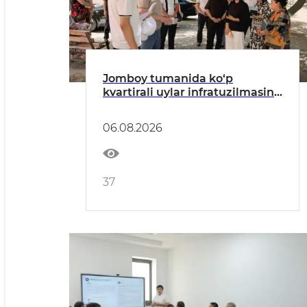
Jomboy tumanida ko‘p
kvartirali uylar infratuzilmasini
yaxshilash ishlari o‘rganildi
06.08.2026
37