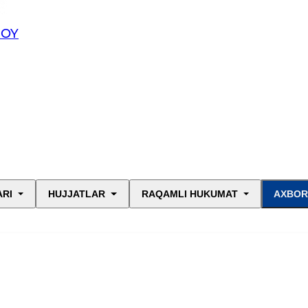
JOY
ARI
HUJJATLAR
RAQAMLI HUKUMAT
AXBOR