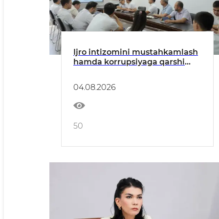
Ijro intizomini mustahkamlash
hamda korrupsiyaga qarshi
kurashish masalalariga
bagʻishlangan yigʻilish boʻlib
04.08.2026
oʻtdi
50