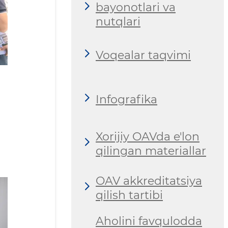
bayonotlari va
nutqlari
Voqealar taqvimi
Infografika
Xorijiy OAVda e'lon
qilingan materiallar
OAV akkreditatsiya
qilish tartibi
Aholini favqulodda