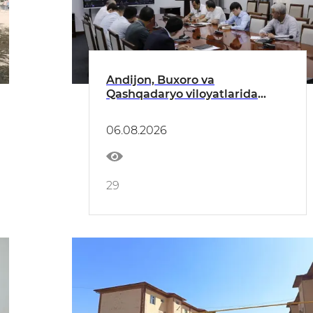
Andijon, Buxoro va
Qashqadaryo viloyatlarida
qurilish sohasi tadbirkorlari
bilan ochiq muloqot o‘tkazildi
06.08.2026
29