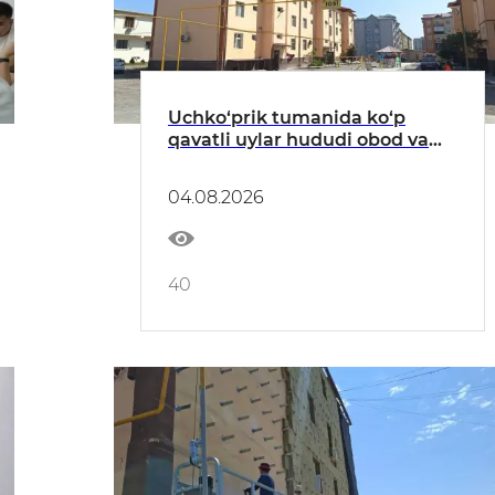
Uchko‘prik tumanida ko‘p
qavatli uylar hududi obod va
xavfsiz maskanga aylanmoqda
04.08.2026
40