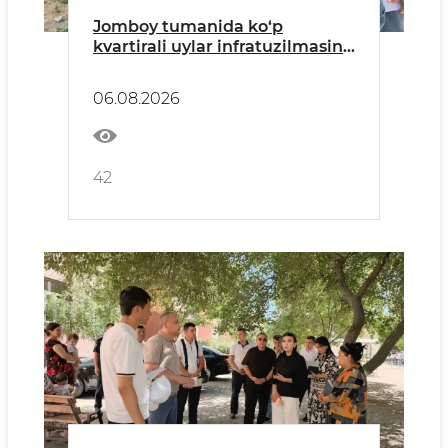
Jomboy tumanida ko‘p
kvartirali uylar infratuzilmasini
yaxshilash ishlari o‘rganildi
06.08.2026
42