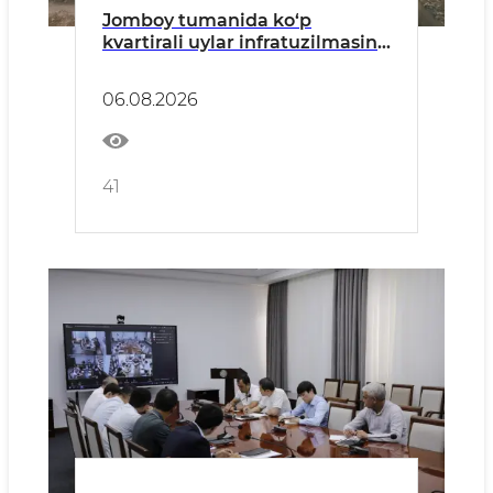
Jomboy tumanida ko‘p
kvartirali uylar infratuzilmasini
yaxshilash ishlari o‘rganildi
06.08.2026
41