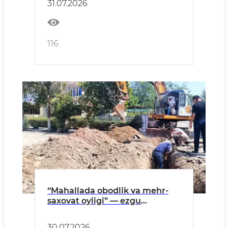
31.07.2026
116
“Mahallada obodlik va mehr-
saxovat oyligi” — ezgu
tashabbuslar amalda
30.07.2026