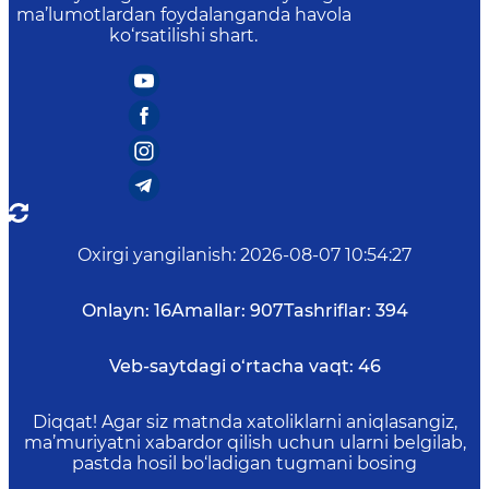
ma’lumotlardan foydalanganda havola
ko‘rsatilishi shart.
Oxirgi yangilanish
:
2026-08-07 10:54:27
Onlayn:
16
Amallar:
907
Tashriflar:
394
Veb-saytdagi o‘rtacha vaqt:
46
Diqqat! Agar siz matnda xatoliklarni aniqlasangiz,
ma’muriyatni xabardor qilish uchun ularni belgilab,
pastda hosil bo‘ladigan tugmani bosing