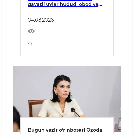
qavatli uylar hududi obod va
xavfsiz maskanga aylanmoqda
04.08.2026
46
Bugun vazir o‘rinbosari Ozoda