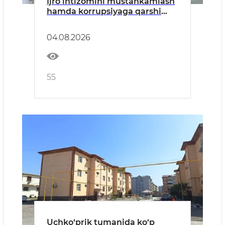
Ijro intizomini mustahkamlash
hamda korrupsiyaga qarshi
kurashish masalalariga
bagʻishlangan yigʻilish boʻlib
04.08.2026
oʻtdi
55
Uchko‘prik tumanida ko‘p