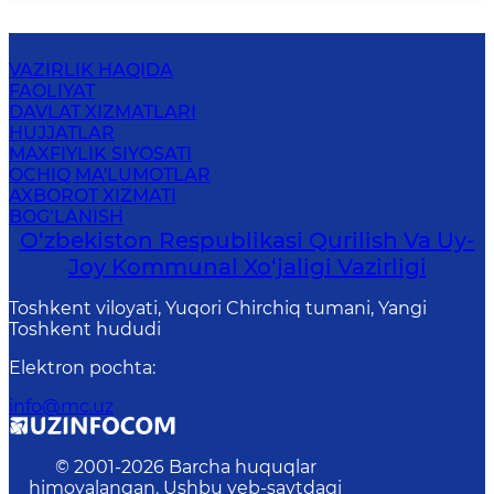
VAZIRLIK HAQIDA
FAOLIYAT
DAVLAT XIZMATLARI
HUJJATLAR
MAXFIYLIK SIYOSATI
OCHIQ MA'LUMOTLAR
AXBOROT XIZMATI
BOG‘LANISH
O‘zbekiston Respublikasi Qurilish Va Uy-
Joy Kommunal Xo‘jaligi Vazirligi
Toshkent viloyati, Yuqori Chirchiq tumani, Yangi
Toshkent hududi
Elektron pochta
:
info@mc.uz
© 2001-
2026
Barcha huquqlar
himoyalangan. Ushbu veb-saytdagi