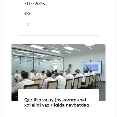
31.07.2026
173
Qurilish va uy-joy kommunal
xo‘jaligi vazirligida navbatdagi
siyosiy-ma’rifiy soat tashkil
etildi