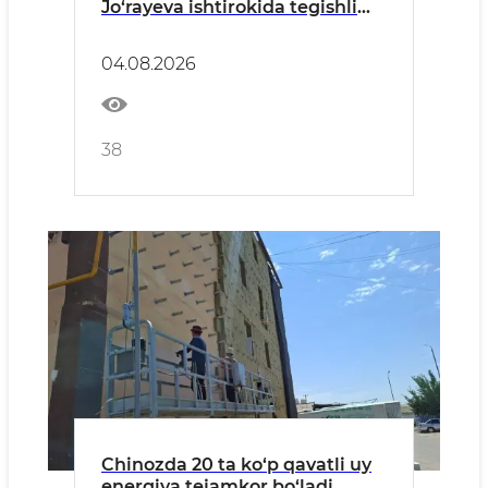
Jo‘rayeva ishtirokida tegishli
dasturlar ijrosiga
bag‘ishlangan yig‘ilish bo‘lib
04.08.2026
o‘tdi
38
Chinozda 20 ta ko‘p qavatli uy
energiya tejamkor bo‘ladi