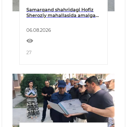
Samarqand shahridagi Hofiz
Sheroziy mahallasida amalga
oshirilishi rejalashtirilgan
obodonlashtirish loyihasi bilan
06.08.2026
tanishildi
27