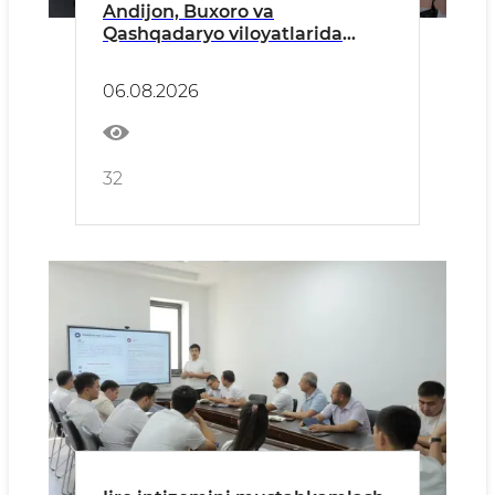
Andijon, Buxoro va
Qashqadaryo viloyatlarida
qurilish sohasi tadbirkorlari
bilan ochiq muloqot o‘tkazildi
06.08.2026
32