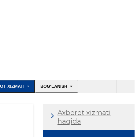
OT XIZMATI
BOG‘LANISH
Axborot xizmati
haqida