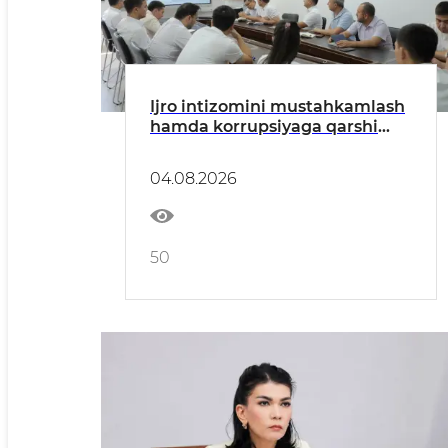
Ijro intizomini mustahkamlash
hamda korrupsiyaga qarshi
kurashish masalalariga
bagʻishlangan yigʻilish boʻlib
04.08.2026
oʻtdi
50