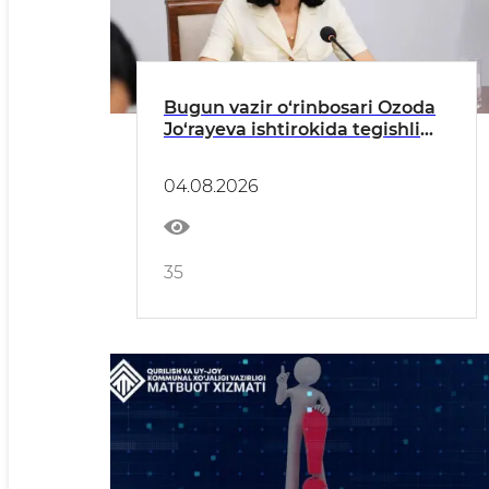
Bugun vazir o‘rinbosari Ozoda
Jo‘rayeva ishtirokida tegishli
dasturlar ijrosiga
bag‘ishlangan yig‘ilish bo‘lib
04.08.2026
o‘tdi
35