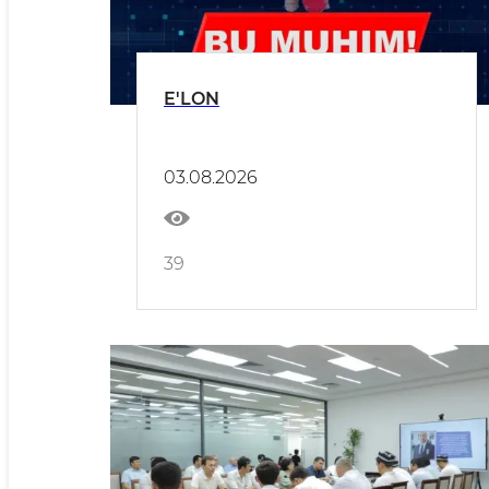
E'LON
03.08.2026
39