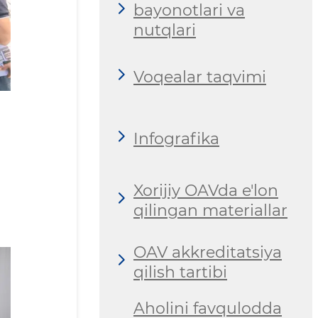
bayonotlari va
nutqlari
Voqealar taqvimi
Infografika
Xorijiy OAVda e'lon
qilingan materiallar
OAV akkreditatsiya
qilish tartibi
Aholini favqulodda