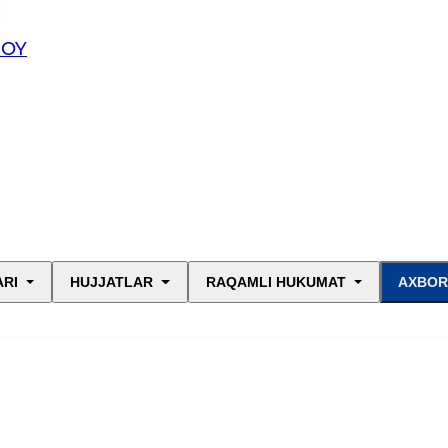
JOY
ARI
HUJJATLAR
RAQAMLI HUKUMAT
AXBOR