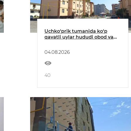
Uchko‘prik tumanida ko‘p
qavatli uylar hududi obod va
xavfsiz maskanga aylanmoqda
04.08.2026
40