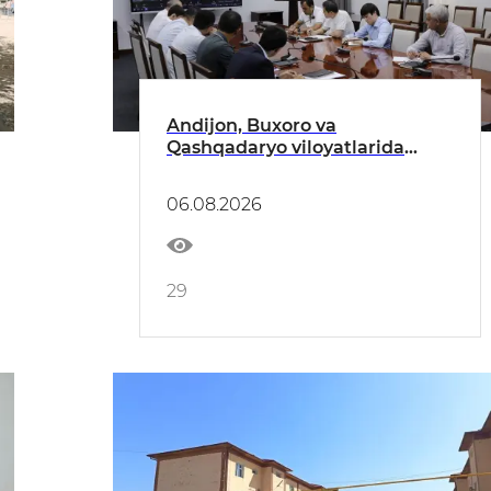
Andijon, Buxoro va
Qashqadaryo viloyatlarida
qurilish sohasi tadbirkorlari
bilan ochiq muloqot o‘tkazildi
06.08.2026
29