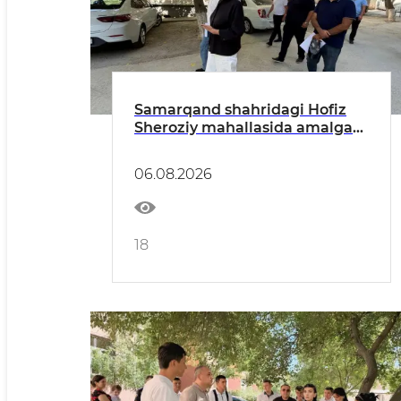
Samarqand shahridagi Hofiz
Sheroziy mahallasida amalga
oshirilishi rejalashtirilgan
obodonlashtirish loyihasi bilan
06.08.2026
tanishildi
18