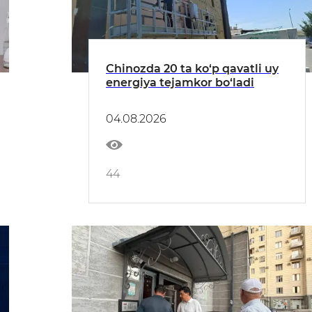
Chinozda 20 ta ko‘p qavatli uy
energiya tejamkor bo‘ladi
04.08.2026
44