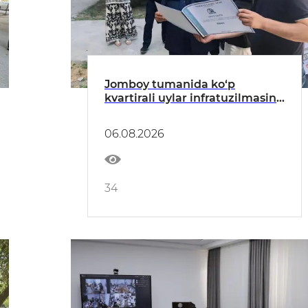
Jomboy tumanida ko‘p
kvartirali uylar infratuzilmasini
yaxshilash ishlari o‘rganildi
06.08.2026
34