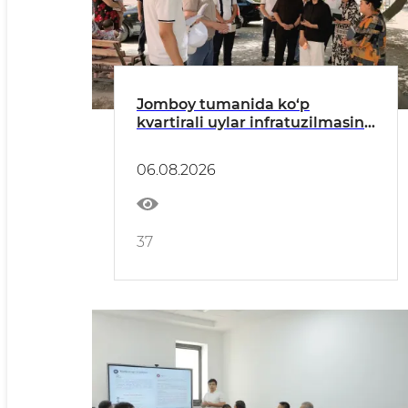
Jomboy tumanida ko‘p
kvartirali uylar infratuzilmasini
yaxshilash ishlari o‘rganildi
06.08.2026
37