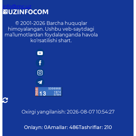
himoyalangan. Ushbu veb-saytdagi
ma’lumotlardan foydalanganda havola
ko‘rsatilishi shart.
Oxirgi yangilanish
:
2026-08-07 10:54:27
Onlayn:
0
Amallar:
486
Tashriflar:
210
Veb-saytdagi o‘rtacha vaqt:
43
Diqqat! Agar siz matnda xatoliklarni aniqlasangiz,