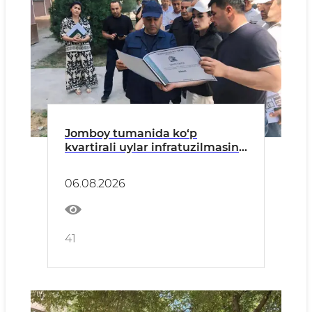
Jomboy tumanida ko‘p
kvartirali uylar infratuzilmasini
yaxshilash ishlari o‘rganildi
06.08.2026
41