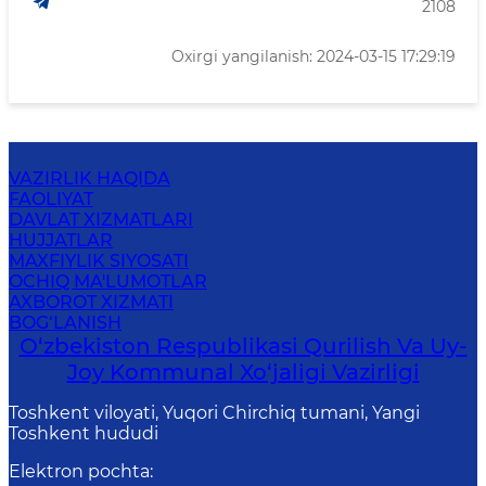
VAZIRLIK HAQIDA
FAOLIYAT
DAVLAT XIZMATLARI
HUJJATLAR
MAXFIYLIK SIYOSATI
OCHIQ MA'LUMOTLAR
AXBOROT XIZMATI
BOG‘LANISH
O‘zbekiston Respublikasi Qurilish Va Uy-
Joy Kommunal Xo‘jaligi Vazirligi
Toshkent viloyati, Yuqori Chirchiq tumani, Yangi
Toshkent hududi
Elektron pochta
:
info@mc.uz
© 2001-
2026
Barcha huquqlar