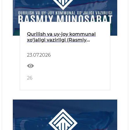
Qurilish va uy-joy kommunal
xo‘jaligi vazirligi (Rasmiy
munosabat)
23.07.2026
26