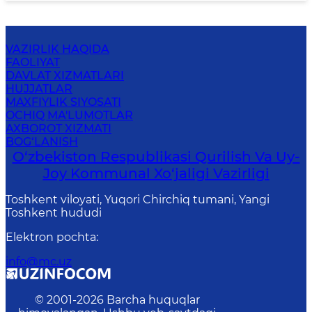
VAZIRLIK HAQIDA
FAOLIYAT
DAVLAT XIZMATLARI
HUJJATLAR
MAXFIYLIK SIYOSATI
OCHIQ MA'LUMOTLAR
AXBOROT XIZMATI
BOG‘LANISH
O‘zbekiston Respublikasi Qurilish Va Uy-
Joy Kommunal Xo‘jaligi Vazirligi
Toshkent viloyati, Yuqori Chirchiq tumani, Yangi
Toshkent hududi
Elektron pochta
:
info@mc.uz
© 2001-
2026
Barcha huquqlar