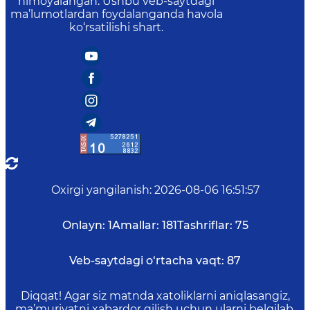
himoyalangan. Ushbu veb-saytdagi
ma’lumotlardan foydalanganda havola
ko‘rsatilishi shart.
Oxirgi yangilanish
:
2026-08-06 16:51:57
Onlayn:
1
Amallar:
181
Tashriflar:
75
Veb-saytdagi o‘rtacha vaqt:
87
Diqqat! Agar siz matnda xatoliklarni aniqlasangiz,
ma’muriyatni xabardor qilish uchun ularni belgilab,