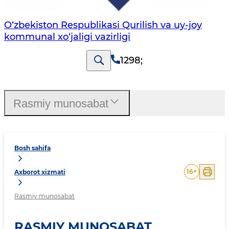
O‘zbekiston Respublikasi Qurilish va uy-joy
kommunal xo‘jaligi vazirligi
1298
;
Rasmiy munosabat
Bosh sahifa
16
+
Axborot xizmati
Rasmiy munosabat
RASMIY MUNOSABAT