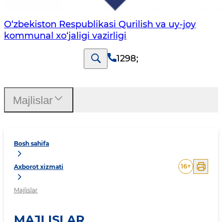
O‘zbekiston Respublikasi Qurilish va uy-joy
kommunal xo‘jaligi vazirligi
1298
;
Majlislar
Bosh sahifa
16
+
Axborot xizmati
Majlislar
MAJLISLAR