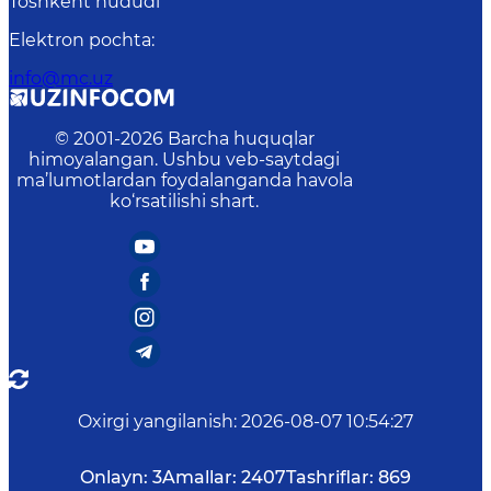
Toshkent hududi
Elektron pochta
:
info@mc.uz
© 2001-
2026
Barcha huquqlar
himoyalangan. Ushbu veb-saytdagi
ma’lumotlardan foydalanganda havola
ko‘rsatilishi shart.
Oxirgi yangilanish
:
2026-08-07 10:54:27
Onlayn:
3
Amallar:
2407
Tashriflar:
869