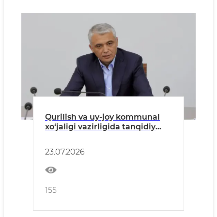
Qurilish va uy-joy kommunal
xo‘jaligi vazirligida tanqidiy
yig‘ilish o‘tkazildi
23.07.2026
155