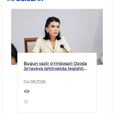
Bugun vazir o‘rinbosari Ozoda
Jo‘rayeva ishtirokida tegishli
dasturlar ijrosiga
bag‘ishlangan yig‘ilish bo‘lib
04.08.2026
o‘tdi
35