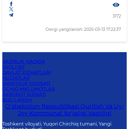
3172
Oxirgi yangilanish: 2025-03-13 17:22:37
VAZIRLIK HAQIDA
FAOLIYAT
DAVLAT XIZMATLARI
HUJJATLAR
MAXFIYLIK SIYOSATI
OCHIQ MA'LUMOTLAR
AXBOROT XIZMATI
BOG‘LANISH
O‘zbekiston Respublikasi Qurilish Va Uy-
Joy Kommunal Xo‘jaligi Vazirligi
Toshkent viloyati, Yuqori Chirchiq tumani, Yangi