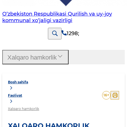
O‘zbekiston Respublikasi Qurilish va uy-joy
kommunal xo‘jaligi vazirligi
1298
;
Xalqaro hamkorlik
Bosh sahifa
16
+
Faoliyat
Xalqaro hamkorlik
XALQARO HAMKORLIK