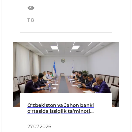
118
O‘zbekiston va Jahon banki
o‘rtasida issiqlik ta’minoti
sohasidagi hamkorlik
istiqbollari muhokama qilindi
27.07.2026