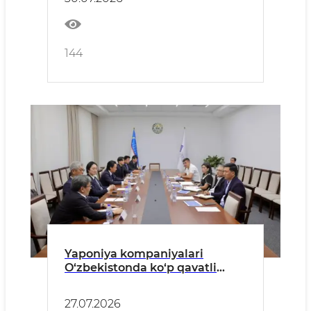
144
Yaponiya kompaniyalari
O‘zbekistonda ko‘p qavatli
uylarni boshqarish sohasiga
investitsiya kiritishga qiziqish
27.07.2026
bildirmoqda