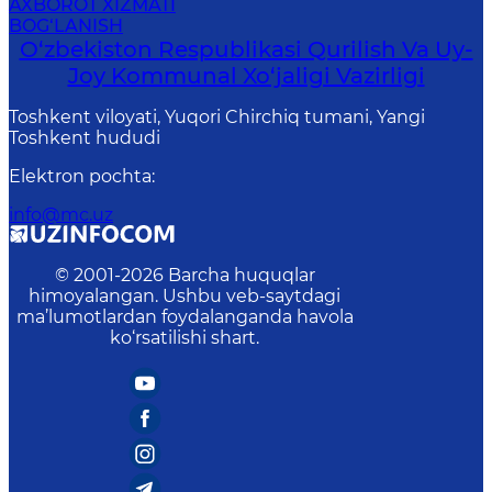
AXBOROT XIZMATI
BOG‘LANISH
O‘zbekiston Respublikasi Qurilish Va Uy-
Joy Kommunal Xo‘jaligi Vazirligi
Toshkent viloyati, Yuqori Chirchiq tumani, Yangi
Toshkent hududi
Elektron pochta
:
info@mc.uz
© 2001-
2026
Barcha huquqlar
himoyalangan. Ushbu veb-saytdagi
ma’lumotlardan foydalanganda havola
ko‘rsatilishi shart.