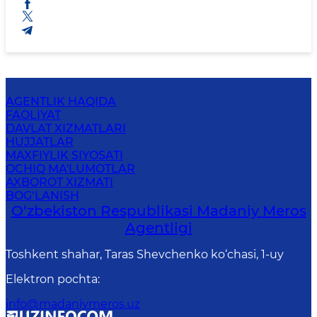
AGENTLIK HAQIDA
FAOLIYAT
DAVLAT XIZMATLARI
HUJJATLAR
MAXFIYLIK SIYOSATI
OCHIQ MA'LUMOTLAR
AXBOROT XIZMATI
BOG‘LANISH
O‘zbekiston Respublikasi Madaniy Meros
Agentligi
Toshkent shahar, Taras Shevchenko ko‘chasi, 1-uy
Elektron pochta
:
info@madaniymeros.uz