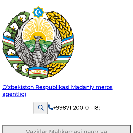
O‘zbekiston Respublikasi Madaniy meros
agentligi
+99871 200-01-18
;
Vazirlar Mahkamasi qaror va