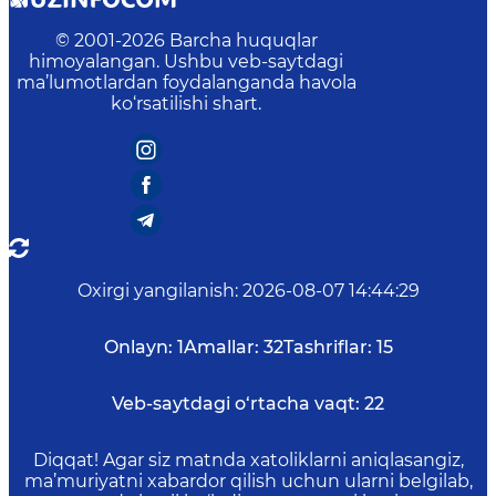
© 2001-
2026
Barcha huquqlar
himoyalangan. Ushbu veb-saytdagi
ma’lumotlardan foydalanganda havola
ko‘rsatilishi shart.
Oxirgi yangilanish
:
2026-08-07 14:44:29
Onlayn:
1
Amallar:
32
Tashriflar:
15
Veb-saytdagi o‘rtacha vaqt:
22
Diqqat! Agar siz matnda xatoliklarni aniqlasangiz,
ma’muriyatni xabardor qilish uchun ularni belgilab,