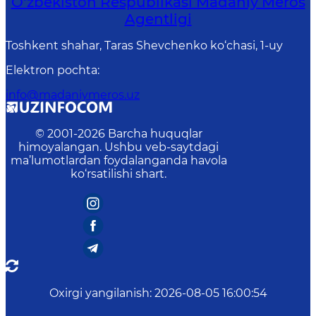
O‘zbekiston Respublikasi Madaniy Meros
Agentligi
Toshkent shahar, Taras Shevchenko ko‘chasi, 1-uy
Elektron pochta
:
info@madaniymeros.uz
© 2001-
2026
Barcha huquqlar
himoyalangan. Ushbu veb-saytdagi
ma’lumotlardan foydalanganda havola
ko‘rsatilishi shart.
Oxirgi yangilanish
:
2026-08-05 16:00:54