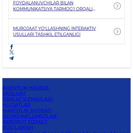
FOYDALANUVCHILAR BILAN
KOMMUNIKATSIYA TARMOG‘I ORQALI
MULOQOT QILISH TIZIMI YO‘LGA
QO‘YILGANLIGI
MUROJAAT YO‘LLASHNING INTERAKTIV
USULLARI TASHKIL ETILGANLIGI
AGENTLIK HAQIDA
FAOLIYAT
DAVLAT XIZMATLARI
HUJJATLAR
MAXFIYLIK SIYOSATI
OCHIQ MA'LUMOTLAR
AXBOROT XIZMATI
BOG‘LANISH