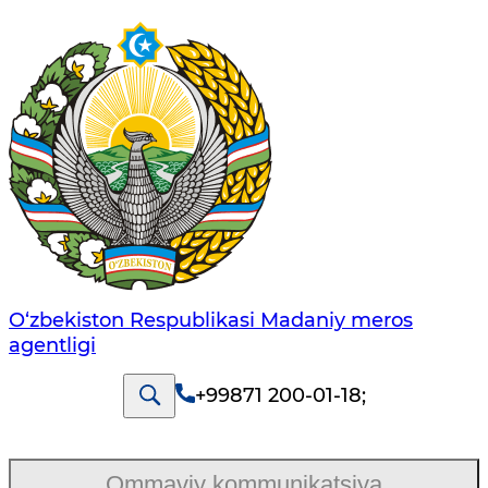
O‘zbekiston Respublikasi Madaniy meros
agentligi
+99871 200-01-18
;
Ommaviy kommunikatsiya