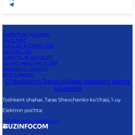
AGENTLIK HAQIDA
FAOLIYAT
DAVLAT XIZMATLARI
HUJJATLAR
MAXFIYLIK SIYOSATI
OCHIQ MA'LUMOTLAR
AXBOROT XIZMATI
BOG‘LANISH
O‘zbekiston Respublikasi Madaniy Meros
Agentligi
Toshkent shahar, Taras Shevchenko ko‘chasi, 1-uy
Elektron pochta
:
info@madaniymeros.uz