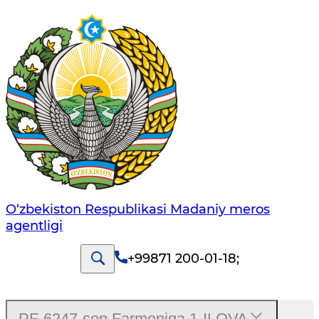
O‘zbekiston Respublikasi Madaniy meros
agentligi
+99871 200-01-18
;
PF-6247-son Farmoniga 1-ILOVA