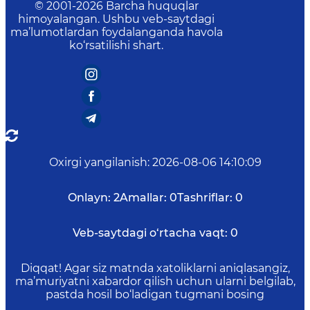
© 2001-
2026
Barcha huquqlar
himoyalangan. Ushbu veb-saytdagi
ma’lumotlardan foydalanganda havola
ko‘rsatilishi shart.
Oxirgi yangilanish
:
2026-08-06 14:10:09
Onlayn:
2
Amallar:
0
Tashriflar:
0
Veb-saytdagi o‘rtacha vaqt:
0
Diqqat! Agar siz matnda xatoliklarni aniqlasangiz,
ma’muriyatni xabardor qilish uchun ularni belgilab,
pastda hosil bo‘ladigan tugmani bosing