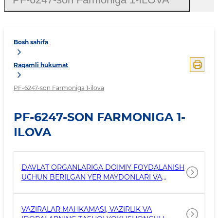
Bosh sahifa
Raqamli hukumat
PF-6247-son Farmoniga 1-ilova
PF-6247-SON FARMONIGA 1-
ILOVA
DAVLAT ORGANLARIGA DOIMIY FOYDALANISH
UCHUN BERILGAN YER MAYDONLARI VA
BOSHQA MOL-MULKLARNI DAVLAT-XUSUSIY
SHERIKLIK ASOSIDA OLGAN YURIDIK VA
JISMONIY SHAXSLAR TO‘G‘RISIDAGI
VAZIRALAR MAHKAMASI, VAZIRLIK VA
MAʼLUMOTLAR