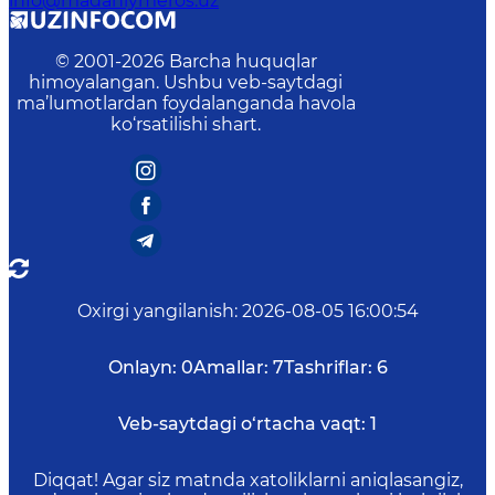
info@madaniymeros.uz
© 2001-
2026
Barcha huquqlar
himoyalangan. Ushbu veb-saytdagi
ma’lumotlardan foydalanganda havola
ko‘rsatilishi shart.
Oxirgi yangilanish
:
2026-08-05 16:00:54
Onlayn:
0
Amallar:
7
Tashriflar:
6
Veb-saytdagi o‘rtacha vaqt:
1
Diqqat! Agar siz matnda xatoliklarni aniqlasangiz,