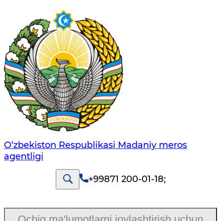
O‘zbekiston Respublikasi Madaniy meros
agentligi
+99871 200-01-18
;
Ochiq ma'lumotlarni joylashtirish uchun