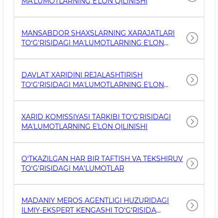
MAʼLUMOTLARNING EʼLON QILINISHI
MANSABDOR SHAXSLARNING XARAJATLARI
TO‘G‘RISIDAGI MAʼLUMOTLARNING EʼLON
QILINISHI
DAVLAT XARIDINI REJALASHTIRISH
TO‘G‘RISIDAGI MAʼLUMOTLARNING EʼLON
QILINISHI
XARID KOMISSIYASI TARKIBI TO‘G‘RISIDAGI
MAʼLUMOTLARNING EʼLON QILINISHI
O‘TKAZILGAN HAR BIR TAFTISH VA TEKSHIRUV
TO‘G‘RISIDAGI MA’LUMOTLAR
MADANIY MEROS AGENTLIGI HUZURIDAGI
ILMIY-EKSPERT KENGASHI TO‘G‘RISIDA