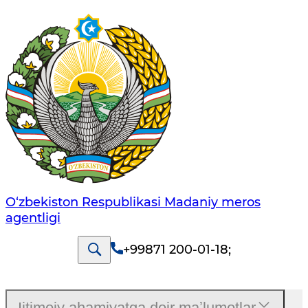
O‘zbekiston Respublikasi Madaniy meros
agentligi
+99871 200-01-18
;
Ijtimoiy ahamiyatga doir maʼlumotlar