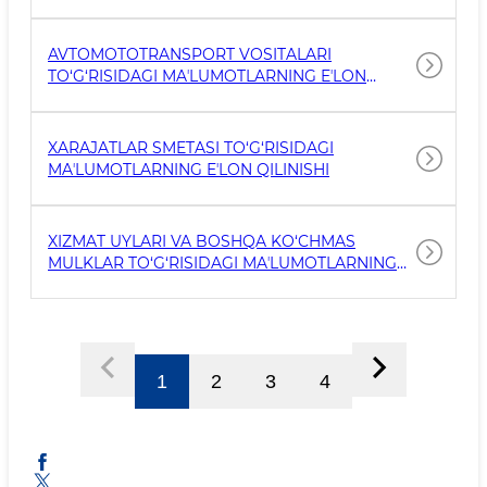
MA’LUMOTLAR
AVTOMOTOTRANSPORT VOSITALARI
TO‘G‘RISIDAGI MAʼLUMOTLARNING EʼLON
QILINISHI
XARAJATLAR SMETASI TO‘G‘RISIDAGI
MAʼLUMOTLARNING EʼLON QILINISHI
XIZMAT UYLARI VA BOSHQA KO‘CHMAS
MULKLAR TO‘G‘RISIDAGI MAʼLUMOTLARNING
EʼLON QILINISHI
1
2
3
4