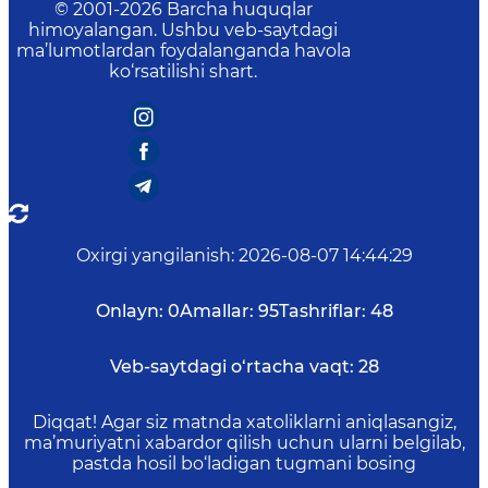
© 2001-
2026
Barcha huquqlar
himoyalangan. Ushbu veb-saytdagi
ma’lumotlardan foydalanganda havola
ko‘rsatilishi shart.
Oxirgi yangilanish
:
2026-08-07 14:44:29
Onlayn:
0
Amallar:
95
Tashriflar:
48
Veb-saytdagi o‘rtacha vaqt:
28
Diqqat! Agar siz matnda xatoliklarni aniqlasangiz,
ma’muriyatni xabardor qilish uchun ularni belgilab,
pastda hosil bo‘ladigan tugmani bosing