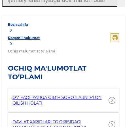
Bosh sahifa
Raqamli hukumat
Ochiq ma'lumotlat to‘plami
OCHIQ MA'LUMOTLAT
TO‘PLAMI
O‘Z FAOLIYATIGA OID HISOBOTLARNI EʼLON
QILISH HOLATI
DAVLAT XARIDLARI TO‘G‘RISIDAGI