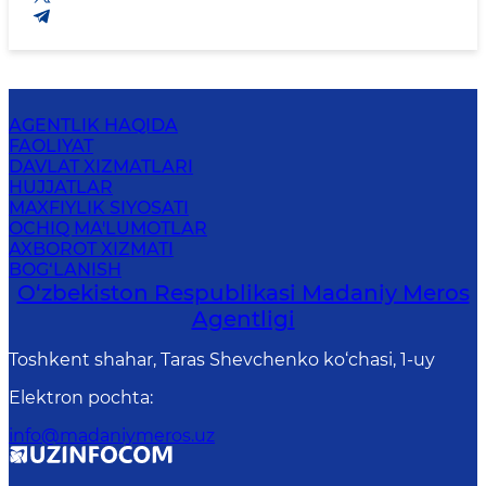
AGENTLIK HAQIDA
FAOLIYAT
DAVLAT XIZMATLARI
HUJJATLAR
MAXFIYLIK SIYOSATI
OCHIQ MA'LUMOTLAR
AXBOROT XIZMATI
BOG‘LANISH
O‘zbekiston Respublikasi Madaniy Meros
Agentligi
Toshkent shahar, Taras Shevchenko ko‘chasi, 1-uy
Elektron pochta
:
info@madaniymeros.uz