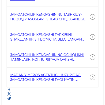
JAMOATCHILIK KENGASHINING TASHKILIY-
HUQUQIY ASOSLARI ISHLAB CHIQILGANLIGI
HAMDA BELGILANGAN TARTIBDA EʼLON
QILINGANLIGI
JAMOATCHILIK KENGASHI TARKIBINI
SHAKLLANTIRISH BO‘YICHA BELGILANGAN
TALABLARNING BAJARILISH DARAJASI
JAMOATCHILIK KENGASHINING OCHIQLIKNI
TAʼMINLASH, KORRUPSIYAGA QARSHI
KURASHISH VA DAVLAT ORGANI FAOLIYATINI
TAKOMILLASHTIRISHDAGI ISHTIROKI
MADANIY MEROS AGENTLIGI HUZURIDAGI
JAMOATCHILIK KENGASHI FAOLIYATINI
TASHKIL ETISH BUYRUG`I