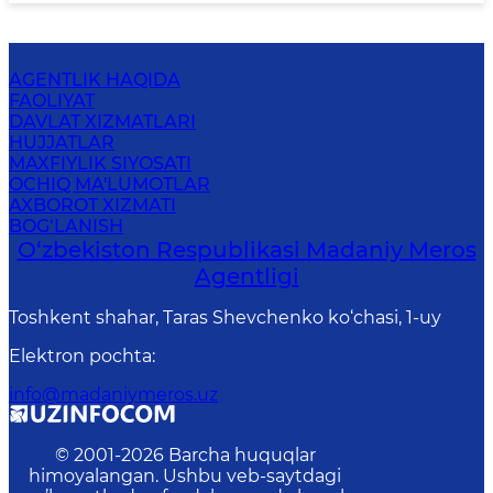
AGENTLIK HAQIDA
FAOLIYAT
DAVLAT XIZMATLARI
HUJJATLAR
MAXFIYLIK SIYOSATI
OCHIQ MA'LUMOTLAR
AXBOROT XIZMATI
BOG‘LANISH
O‘zbekiston Respublikasi Madaniy Meros
Agentligi
Toshkent shahar, Taras Shevchenko ko‘chasi, 1-uy
Elektron pochta
:
info@madaniymeros.uz
© 2001-
2026
Barcha huquqlar
himoyalangan. Ushbu veb-saytdagi