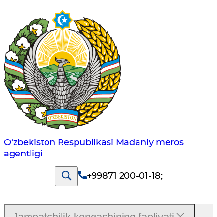
O‘zbekiston Respublikasi Madaniy meros
agentligi
+99871 200-01-18
;
Jamoatchilik kengashining faoliyati