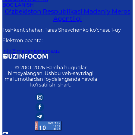
BOG‘LANISH
O‘zbekiston Respublikasi Madaniy Meros
Agentligi
Toshkent shahar, Taras Shevchenko ko‘chasi, 1-uy
Elektron pochta
:
info@madaniymeros.uz
© 2001-
2026
Barcha huquqlar
himoyalangan. Ushbu veb-saytdagi
ma’lumotlardan foydalanganda havola
ko‘rsatilishi shart.