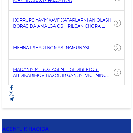
ICHKI IDORAVIY HUJJATLAR
KORRUPSIYAVIY XAVF-XATARLARNI ANIQLASH
BORASIDA AMALGA OSHIRILGAN CHORA-
TADBIRLAR
MEHNAT SHARTNOMASI NAMUNASI
MADANIY MEROS AGENTLIGI DIREKTORI
ABDIKARIMOV BAXODIR GANJIYEVICHNING
KORRUPSIYAGA QARSHI KURASHISH VA UNGA
NISBATAN MUROSASIZ MUNOSABATNI
SHAKLLANTIRISH YUZASIDAN YO‘LLAGAN
MUROJAATNOMASI
AGENTLIK HAQIDA