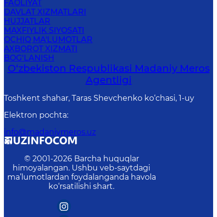
FAOLIYAT
DAVLAT XIZMATLARI
HUJJATLAR
MAXFIYLIK SIYOSATI
OCHIQ MA'LUMOTLAR
AXBOROT XIZMATI
BOG‘LANISH
O‘zbekiston Respublikasi Madaniy Meros
Agentligi
Toshkent shahar, Taras Shevchenko ko‘chasi, 1-uy
Elektron pochta
:
info@madaniymeros.uz
© 2001-
2026
Barcha huquqlar
himoyalangan. Ushbu veb-saytdagi
ma’lumotlardan foydalanganda havola
ko‘rsatilishi shart.