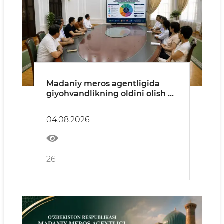
Madaniy meros agentligida
giyohvandlikning oldini olish va
sog‘lom turmush tarzini targ‘ib
etish masalalari ko‘rib chiqildi
04.08.2026
26