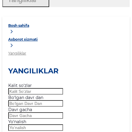
Bosh sahifa
Axborot xizmati
Yangiliklar
YANGILIKLAR
Kalit so‘zlar
Bo‘lgan davr dan
Davr gacha
Yo‘nalish