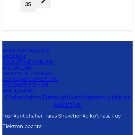
35
AGENTLIK HAQIDA
FAOLIYAT
DAVLAT XIZMATLARI
HUJJATLAR
MAXFIYLIK SIYOSATI
OCHIQ MA'LUMOTLAR
AXBOROT XIZMATI
BOG‘LANISH
O‘zbekiston Respublikasi Madaniy Meros
Agentligi
Toshkent shahar, Taras Shevchenko ko‘chasi, 1-uy
Elektron pochta
: