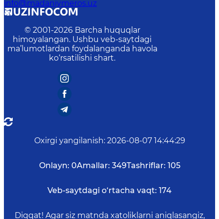
info@madaniymeros.uz
© 2001-
2026
Barcha huquqlar
himoyalangan. Ushbu veb-saytdagi
ma’lumotlardan foydalanganda havola
ko‘rsatilishi shart.
Oxirgi yangilanish
:
2026-08-07 14:44:29
Onlayn:
0
Amallar:
349
Tashriflar:
105
Veb-saytdagi o‘rtacha vaqt:
174
Diqqat! Agar siz matnda xatoliklarni aniqlasangiz,