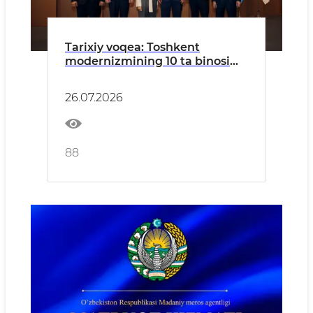
Tarixiy voqea: Toshkent
modernizmining 10 ta binosi
YUNESKO Butunjahon merosi
ro‘yxatiga kiritildi
26.07.2026
88