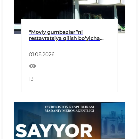
“Moviy gumbazlar”ni
restavratsiya qilish bo‘yicha
ilmiy loyiha ishlab chiqilmoqda
01.08.2026
13